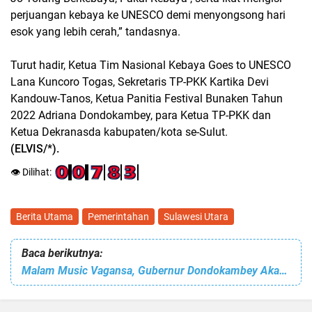
perjuangan kebaya ke UNESCO demi menyongsong hari
esok yang lebih cerah,” tandasnya.
Turut hadir, Ketua Tim Nasional Kebaya Goes to UNESCO
Lana Kuncoro Togas, Sekretaris TP-PKK Kartika Devi
Kandouw-Tanos, Ketua Panitia Festival Bunaken Tahun
2022 Adriana Dondokambey, para Ketua TP-PKK dan
Ketua Dekranasda kabupaten/kota se-Sulut.
(ELVIS/*).
👁️ Dilihat:
Berita Utama
Pemerintahan
Sulawesi Utara
Baca berikutnya:
Malam Music Vagansa, Gubernur Dondokambey Akan Hadirkan K-Pop di Kota Manado