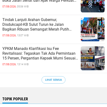
Buka Jalan Sehat dan Ajak Warga Perkuat
Persatuan
07/08/2026,
05:06 WIB
Tindak Lanjuti Arahan Gubernur,
Disdukcapil-KB Sulut Turun ke Jalan
Bagikan Ribuan Semangat Merah Putih
kepada Masyarakat
07/08/2026,
13:07 WIB
YPKM Manado Klarifikasi Isu Fee
Revitalisasi: Tegaskan Tak Ada Permintaan
15 Persen, Pergantian Kepsek Murni Sesuai
Aturan
07/08/2026,
13:14 WIB
LIHAT SEMUA
TOPIK POPULER