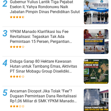
Gubernur Yulius Lantik Tiga Pejabat
Eselon II, Yahya Rondonuwu Naik
Jabatan Pimpin Dinas Pendidikan Sulut
YPKM Manado Klarifikasi Isu Fee
Revitalisasi: Tegaskan Tak Ada
Permintaan 15 Persen, Pergantian
Kepsek Murni Sesuai Aturan
Diduga Garap 80 Hektare Kawasan
Hutan untuk Tambang Emas, Aktivitas
PT Sinar Mobagu Group Diselidiki
Aparat
Ancaman Dicopot Jika Tolak "Fee"?
Dugaan Permintaan Dana Revitalisasi
Rp1,06 Miliar di SMK YPKM Manado
Berpotensi Terseret Kasus Tipikor