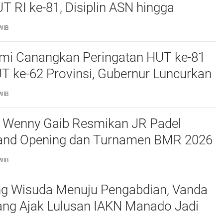
T RI ke-81, Disiplin ASN hingga
i El Nino Jadi Sorotan
WIB
smi Canangkan Peringatan HUT ke-81
T ke-62 Provinsi, Gubernur Luncurkan
Pemutihan Pajak hingga Pembagian
WIB
bit Kelapa
a Wenny Gaib Resmikan JR Padel
rand Opening dan Turnamen BMR 2026
kan Kotamobagu
WIB
ng Wisuda Menuju Pengabdian, Vanda
ang Ajak Lulusan IAKN Manado Jadi
ubahan bagi Bangsa