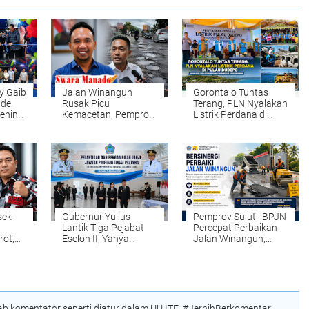
y Gaib
Jalan Winangun
Gorontalo Tuntas
del
Rusak Picu
Terang, PLN Nyalakan
pening
Kemacetan, Pemprov
Listrik Perdana di
BMR
Sulut Tegaskan
Pulau Dudepo, Rasio
an
Perbaikan Jadi
Desa Berlistrik
Kewenangan BPJN
Provinsi Gorontalo
Capai 100 Persen
sek
Gubernur Yulius
Pemprov Sulut–BPJN
Lantik Tiga Pejabat
Percepat Perbaikan
rot,
Eselon II, Yahya
Jalan Winangun,
i dan
Rondonuwu Naik
Penambalan Ditarget
a
Jabatan Pimpin Dinas
Rampung Dua Hari
unda
Pendidikan Sulut
 komentator seperti diatur dalam UU ITE. #JernihBerkomentar