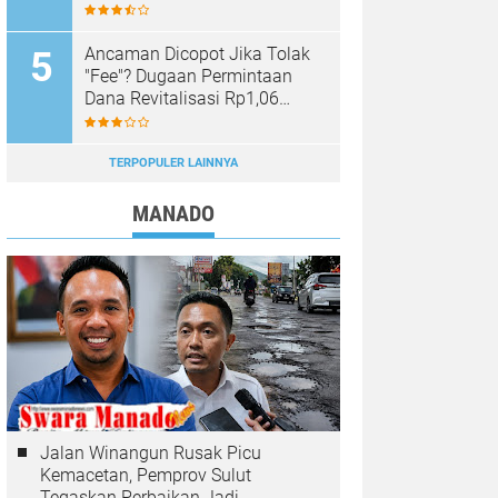
Dipastikan Hoaks, Masyarakat
Diminta Tak Mudah Percaya
Ancaman Dicopot Jika Tolak
"Fee"? Dugaan Permintaan
Dana Revitalisasi Rp1,06
Miliar di SMK YPKM Manado
Berpotensi Terseret Kasus
Tipikor
TERPOPULER LAINNYA
MANADO
Jalan Winangun Rusak Picu
Kemacetan, Pemprov Sulut
Tegaskan Perbaikan Jadi