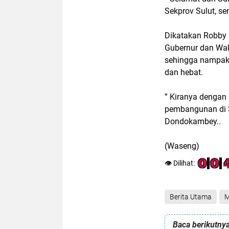
Sekprov Sulut, s
Dikatakan Robby
Gubernur dan Wak
sehingga nampak 
dan hebat.
” Kiranya dengan
pembangunan di S
Dondokambey..
(Waseng)
👁️ Dilihat:
Berita Utama
M
Baca berikutnya