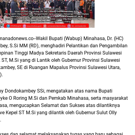
anadonews.co--Wakil Bupati (Wabup) Minahasa, Dr. (HC)
y, S.Si MM (RD), menghadiri Pelantikan dan Pengambilan
mpinan Tinggi Madya Sekretaris Daerah Provinsi Sulawesi
, ST, M.Si yang di Lantik oleh Gubernur Provinsi Sulawesi
kambey, SE di Ruangan Mapalus Provinsi Sulawesi Utara,
).
bby Dondokambey SSi, mengatakan atas nama Bupati
oyke O Roring M.Si dan Pemkab Minahasa, serta masyarakat
sa, mengucapkan Selamat dan Sukses atas dilantiknya
ve Kepel ST M.Si yang dilantik oleh Gubernur Sulut Olly
.
kses dan selamat melaksanakan tugas yang baru sebagai