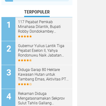
TERPOPULER
117 Pejabat Pemkab
Minahasa Dilantik, Bupati
Robby Dondokambey
Tekankan Integritas dan
Pelayanan Publik
Gubernur Yulius Lantik Tiga
Pejabat Eselon II, Yahya
Rondonuwu Naik Jabatan
Pimpin Dinas Pendidikan
Sulut
Diduga Garap 80 Hektare
Kawasan Hutan untuk
Tambang Emas, Aktivitas PT
Sinar Mobagu Group Diselidiki
Aparat
Rekaman Diduga
Mengatasnamakan Sekprov
Sulut Tahlis Gallang