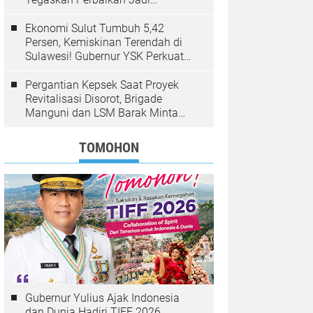
Kewenangan BPJN
Ekonomi Sulut Tumbuh 5,42
Persen, Kemiskinan Terendah di
Sulawesi! Gubernur YSK Perkuat
Pembangunan Inklusif Berbasis
Rakyat
Pergantian Kepsek Saat Proyek
Revitalisasi Disorot, Brigade
Manguni dan LSM Barak Minta
Sinode GMIM Tunda Kebijakan
TOMOHON
Gubernur Yulius Ajak Indonesia
dan Dunia Hadiri TIFF 2026,