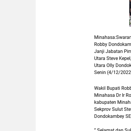
Minahasa:Swaram
Robby Dondokambe
Janji Jabatan Pi
Utara Steve Kepel
Utara Olly Dondo
Senin (4/12/2022
Wakil Bupati Ro
Minahasa Dr Ir R
kabupaten Minaha
Sekprov Sulut Ste
Dondokambey SE
” Selamat dan Su