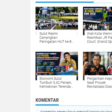
Sulut Resmi
Wali Kota Wenn
Canangkan
Resmikan JR Pa
Peringatan HUT ke-81
Court, Grand O
RI dan HUT ke-62
dan Turnamen 
Provinsi, Gubernur
2026 Semarakk
Luncurkan Program
Kotamobagu
Pemutihan Pajak
hingga Pembagian
Jutaan Bibit Kelapa
Ekonomi Sulut
Pergantian Kep
Tumbuh 5,42 Persen,
Saat Proyek
Kemiskinan Terendah
Revitalisasi Diso
di Sulawesi! Gubernur
Brigade Mangun
YSK Perkuat
LSM Barak Mint
Pembangunan
Sinode GMIM T
KOMENTAR
Inklusif Berbasis
Kebijakan
Rakyat
Komentar sepenuhnya menjadi tanggung jawab