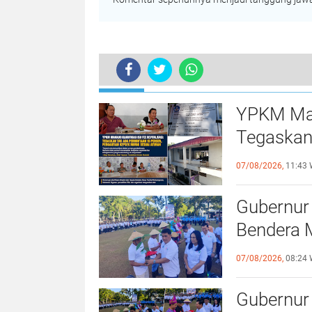
TERKINI
Robby Dondokambey Hadiri Pelantik
YPKM Mana
Tegaskan
Pergantia
07/08/2026,
11:43 
Gubernur 
Bendera 
Mampu, 
07/08/2026,
08:24 
Dirasaka
Gubernur 