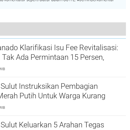
an Sekdaprof Sulut Steve Kepel di Aula Mapalus
do Klarifikasi Isu Fee Revitalisasi:
 Tak Ada Permintaan 15 Persen,
n Kepsek Murni Sesuai Aturan
WIB
Sulut Instruksikan Pembagian
Merah Putih Untuk Warga Kurang
Semangat Kemerdekaan Harus
WIB
n Semua
Sulut Keluarkan 5 Arahan Tegas