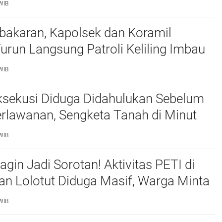
WIB
bakaran, Kapolsek dan Koramil
urun Langsung Patroli Keliling Imbau
ngkatkan Kewaspadaan
WIB
ksekusi Diduga Didahulukan Sebelum
rlawanan, Sengketa Tanah di Minut
tan
WIB
gin Jadi Sorotan! Aktivitas PETI di
n Lolotut Diduga Masif, Warga Minta
 Polri Tipidter Turun Tangan
WIB