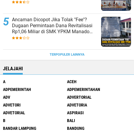
Kepsek Murni Sesuai Aturan
Ancaman Dicopot Jika Tolak "Fee"?
Dugaan Permintaan Dana Revitalisasi
Rp1,06 Miliar di SMK YPKM Manado
Berpotensi Terseret Kasus Tipikor
TERPOPULER LAINNYA
JELAJAHI
A
ACEH
ADPEMERINTAH
ADPEMERINTAHAN
ADV
ADVERTORIAL
ADVETORI
ADVETORIA
ADVETORIAL
ASPIRASI
B
BALI
BANDAR LAMPUNG
BANDUNG