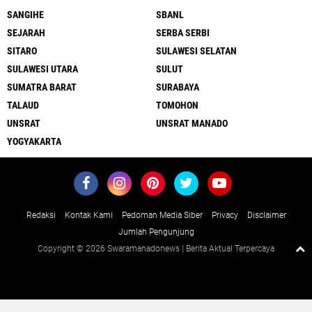
SANGIHE
SBANL
SEJARAH
SERBA SERBI
SITARO
SULAWESI SELATAN
SULAWESI UTARA
SULUT
SUMATRA BARAT
SURABAYA
TALAUD
TOMOHON
UNSRAT
UNSRAT MANADO
YOGYAKARTA
Redaksi
Kontak Kami
Pedoman Media Siber
Privacy
Disclaimer
Jumlah Pengunjung
Copyright ©
2026 Swaramanadonews | Berita Aktual Terpercaya
Close
x