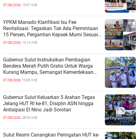
kepada Masyarakat
07/08/2026,
13:07 WIB
YPKM Manado Klarifikasi Isu Fee
Revitalisasi: Tegaskan Tak Ada Permintaan
15 Persen, Pergantian Kepsek Murni Sesuai
Aturan
07/08/2026,
13:14 WIB
Gubernur Sulut Instruksikan Pembagian
Bendera Merah Putih Gratis Untuk Warga
Kurang Mampu, Semangat Kemerdekaan
Harus Dirasakan Semua
07/08/2026,
13:08 WIB
Gubernur Sulut Keluarkan 5 Arahan Tegas
Jelang HUT RI ke-81, Disiplin ASN hingga
Antisipasi El Nino Jadi Sorotan
07/08/2026,
08:05 WIB
Sulut Resmi Canangkan Peringatan HUT ke-