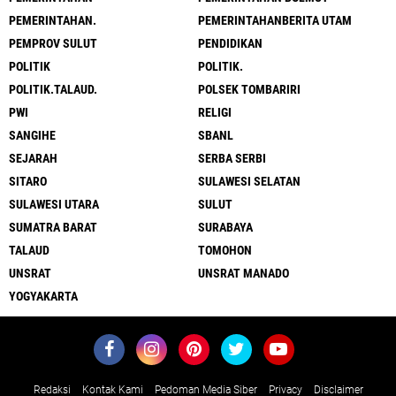
PEMERINTAHAN.
PEMERINTAHANBERITA UTAM
PEMPROV SULUT
PENDIDIKAN
POLITIK
POLITIK.
POLITIK.TALAUD.
POLSEK TOMBARIRI
PWI
RELIGI
SANGIHE
SBANL
SEJARAH
SERBA SERBI
SITARO
SULAWESI SELATAN
SULAWESI UTARA
SULUT
SUMATRA BARAT
SURABAYA
TALAUD
TOMOHON
UNSRAT
UNSRAT MANADO
YOGYAKARTA
Redaksi
Kontak Kami
Pedoman Media Siber
Privacy
Disclaimer