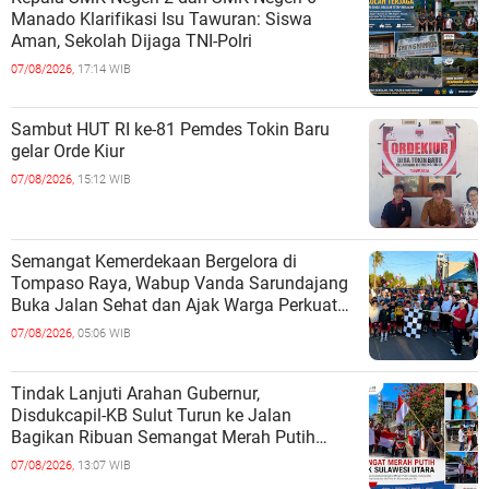
Manado Klarifikasi Isu Tawuran: Siswa
Aman, Sekolah Dijaga TNI-Polri
07/08/2026,
17:14 WIB
Sambut HUT RI ke-81 Pemdes Tokin Baru
gelar Orde Kiur
07/08/2026,
15:12 WIB
Semangat Kemerdekaan Bergelora di
Tompaso Raya, Wabup Vanda Sarundajang
Buka Jalan Sehat dan Ajak Warga Perkuat
Persatuan
07/08/2026,
05:06 WIB
Tindak Lanjuti Arahan Gubernur,
Disdukcapil-KB Sulut Turun ke Jalan
Bagikan Ribuan Semangat Merah Putih
kepada Masyarakat
07/08/2026,
13:07 WIB