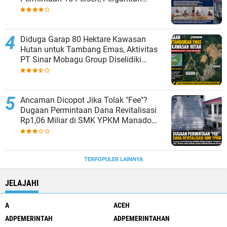
Kepsek Murni Sesuai Aturan
Diduga Garap 80 Hektare Kawasan
Hutan untuk Tambang Emas, Aktivitas
PT Sinar Mobagu Group Diselidiki
Aparat
Ancaman Dicopot Jika Tolak "Fee"?
Dugaan Permintaan Dana Revitalisasi
Rp1,06 Miliar di SMK YPKM Manado
Berpotensi Terseret Kasus Tipikor
TERPOPULER LAINNYA
JELAJAHI
A
ACEH
ADPEMERINTAH
ADPEMERINTAHAN