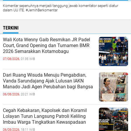
Komentar sepenuhnya menjadi tanggung jawab komentator seperti diatur
dalam UU ITE. #JernihBerkomentar
TERKINI
Wali Kota Wenny Gaib Resmikan JR Padel
Court, Grand Opening dan Turnamen BMR
2026 Semarakkan Kotamobagu
07/08/2026,
01:35 WIB
Dari Ruang Wisuda Menuju Pengabdian,
Vanda Sarundajang Ajak Lulusan IAKN
Manado Jadi Agen Perubahan bagi Bangsa
06/08/2026,
20:21 WIB
Cegah Kebakaran, Kapolsek dan Koramil
Lolayan Turun Langsung Patroli Keliling
Imbau Warga Tingkatkan Kewaspadaan
06/08/2026,
18:11 WIB