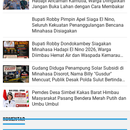
Hadapi Ancaman Karhutla, Warga Diingatkan
Jangan Buka Lahan dengan Cara Membakar
Bupati Robby Pimpin Apel Siaga El Nino,
Seluruh Kekuatan Penanggulangan Bencana
Minahasa Disiagakan
Bupati Robby Dondokambey Siagakan
Minahasa Hadapi El Nino 2026, Warga
Diimbau Hemat Air dan Waspada Kemarau
Panjang
Gudang Diduga Penampung Solar Subsidi di
Minahasa Disorot, Nama Billy "Gusdur"
Mencuat; Publik Desak Polda Sulut Bertindak
Tegas
Pemdes Desa Simbel Kakas Barat Himbau
Masyarakat Pasang Bendera Merah Putih dan
Umbu Umbul
KOMENTAR