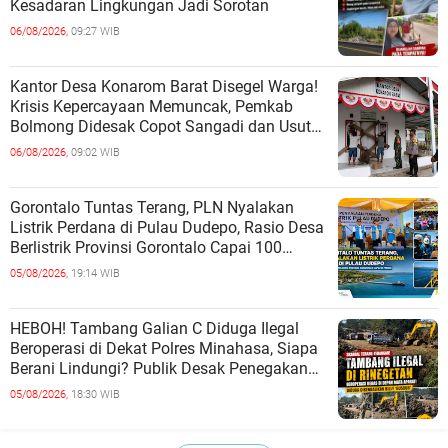
Kesadaran Lingkungan Jadi Sorotan
06/08/2026,
09:27 WIB
Kantor Desa Konarom Barat Disegel Warga!
Krisis Kepercayaan Memuncak, Pemkab
Bolmong Didesak Copot Sangadi dan Usut
Dugaan Penyalahgunaan Wewenang
06/08/2026,
09:02 WIB
Gorontalo Tuntas Terang, PLN Nyalakan
Listrik Perdana di Pulau Dudepo, Rasio Desa
Berlistrik Provinsi Gorontalo Capai 100
Persen
05/08/2026,
19:14 WIB
HEBOH! Tambang Galian C Diduga Ilegal
Beroperasi di Dekat Polres Minahasa, Siapa
Berani Lindungi? Publik Desak Penegakan
Hukum Tanpa Tebang Pilih
05/08/2026,
18:30 WIB