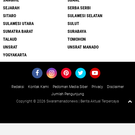
SANGIHE
SBANL
SEJARAH
SERBA SERBI
SITARO
SULAWESI SELATAN
SULAWESI UTARA
SULUT
SUMATRA BARAT
SURABAYA
TALAUD
TOMOHON
UNSRAT
UNSRAT MANADO
YOGYAKARTA
Redaksi
Kontak Kami
Pedoman Media Siber
Privacy
Disclaimer
Jumlah Pengunjung
Copyright ©
2026 Swaramanadonews | Berita Aktual Terpercaya
Close
x