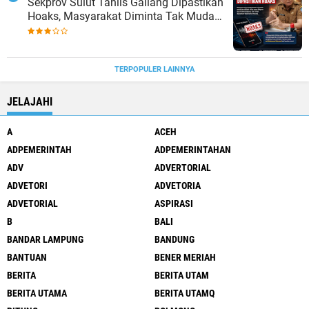
Sekprov Sulut Tahlis Gallang Dipastikan
Hoaks, Masyarakat Diminta Tak Mudah
Percaya
TERPOPULER LAINNYA
JELAJAHI
A
ACEH
ADPEMERINTAH
ADPEMERINTAHAN
ADV
ADVERTORIAL
ADVETORI
ADVETORIA
ADVETORIAL
ASPIRASI
B
BALI
BANDAR LAMPUNG
BANDUNG
BANTUAN
BENER MERIAH
BERITA
BERITA UTAM
BERITA UTAMA
BERITA UTAMQ