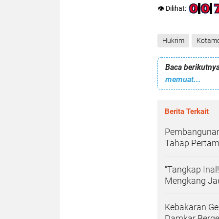
👁️ Dilihat:
Hukrim
Kotam
Baca berikutnya
memuat...
Berita Terkait
Pembangunan 
Tahap Pertam
“Tangkap Inal
Mengkang Jad
Kebakaran Ge
Damkar Berge