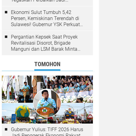
Kewenangan BPJN
Ekonomi Sulut Tumbuh 5,42
Persen, Kemiskinan Terendah di
Sulawesi! Gubernur YSK Perkuat
Pembangunan Inklusif Berbasis
Rakyat
Pergantian Kepsek Saat Proyek
Revitalisasi Disorot, Brigade
Manguni dan LSM Barak Minta
Sinode GMIM Tunda Kebijakan
TOMOHON
Gubernur Yulius: TIFF 2026 Harus
Jadi Penggerak Ekonomi Rakyat