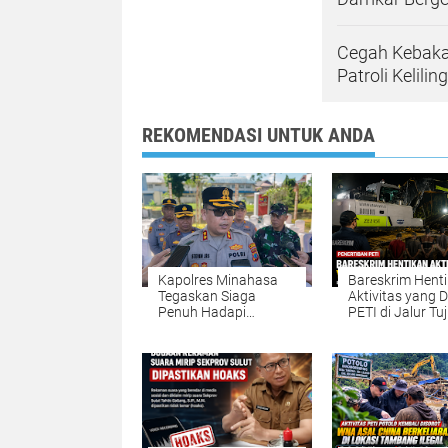
Cegah Kebaka
Patroli Kelil
REKOMENDASI UNTUK ANDA
Kapolres Minahasa
Bareskrim Hent
Tegaskan Siaga
Aktivitas yang 
Penuh Hadapi
PETI di Jalur Tu
Ancaman Karhutla,
Tanoyan Selata
Warga Diingatkan
Lima Excavator
Jangan Buka Lahan
Diamankan
dengan Cara
Membakar