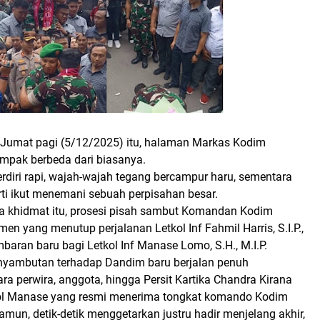
mat pagi (5/12/2025) itu, halaman Markas Kodim
mpak berbeda dari biasanya.
berdiri rapi, wajah-wajah tegang bercampur haru, sementara
erti ikut menemani sebuah perpisahan besar.
a khidmat itu, prosesi pisah sambut Komandan Kodim
 yang menutup perjalanan Letkol Inf Fahmil Harris, S.I.P.,
aran baru bagi Letkol Inf Manase Lomo, S.H., M.I.P.
enyambutan terhadap Dandim baru berjalan penuh
a perwira, anggota, hingga Persit Kartika Chandra Kirana
l Manase yang resmi menerima tongkat komando Kodim
un, detik-detik menggetarkan justru hadir menjelang akhir,