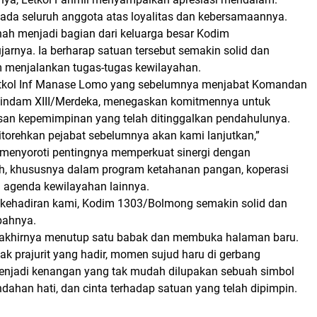
pada seluruh anggota atas loyalitas dan kebersamaannya.
ah menjadi bagian dari keluarga besar Kodim
arnya. Ia berharap satuan tersebut semakin solid dan
m menjalankan tugas-tugas kewilayahan.
Letkol Inf Manase Lomo yang sebelumnya menjabat Komandan
Rindam XIII/Merdeka, menegaskan komitmennya untuk
san kepemimpinan yang telah ditinggalkan pendahulunya.
itorehkan pejabat sebelumnya akan kami lanjutkan,”
a menyoroti pentingnya memperkuat sinergi dengan
h, khususnya dalam program ketahanan pangan, koperasi
a agenda kewilayahan lainnya.
kehadiran kami, Kodim 1303/Bolmong semakin solid dan
bahnya.
 akhirnya menutup satu babak dan membuka halaman baru.
k prajurit yang hadir, momen sujud haru di gerbang
njadi kenangan yang tak mudah dilupakan sebuah simbol
dahan hati, dan cinta terhadap satuan yang telah dipimpin.