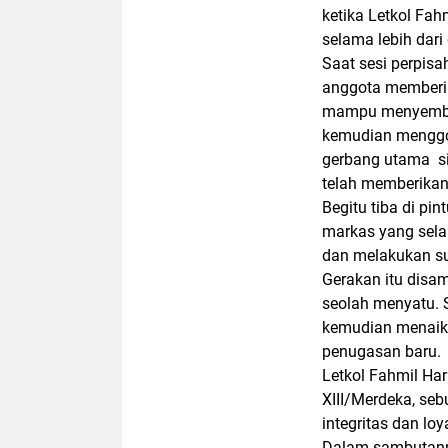
ketika Letkol Fah
selama lebih dari
Saat sesi perpisa
anggota memberik
mampu menyembuny
kemudian menggo
gerbang utama si
telah memberikan
Begitu tiba di pi
markas yang sela
dan melakukan su
Gerakan itu disa
seolah menyatu. S
kemudian menaik
penugasan baru.
Letkol Fahmil Ha
XIII/Merdeka
, se
integritas dan lo
Dalam sambutann