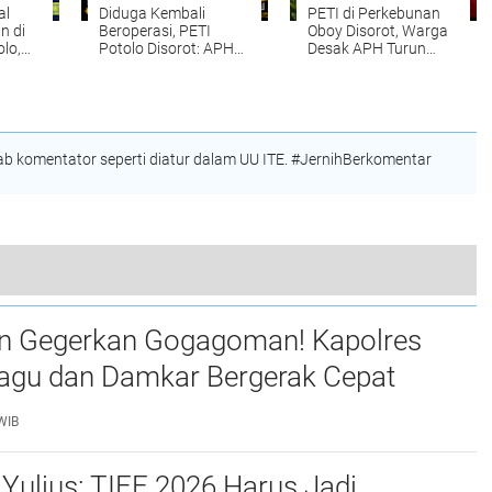
al
Diduga Kembali
PETI di Perkebunan
n di
Beroperasi, PETI
Oboy Disorot, Warga
olo,
Potolo Disorot: APH
Desak APH Turun
parat
dan Gakkum PKH
Tangan Tanpa Tebang
Didesak Bertindak
Pilih
ambang
Tegas Selamatkan
Hutan Bolmong
 komentator seperti diatur dalam UU ITE. #JernihBerkomentar
Sujud Haru di Gerbang Makodim: Letkol Fahmil Harris Lepas Jabatan, Manase Lomo Resmi Pimpin Kodim 1303/BM
n Gegerkan Gogagoman! Kapolres
gu dan Damkar Bergerak Cepat
Api
WIB
Yulius: TIFF 2026 Harus Jadi