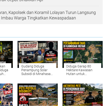
ran, Kapolsek dan Koramil Lolayan Turun Langsung
ing Imbau Warga Tingkatkan Kewaspadaan
ikan
Gudang Diduga
Diduga Garap 80
Diduga
Penampung Solar
Hektare Kawasan
juh
Subsidi di Minahasa
Hutan untuk
n,
Disorot, Nama Billy
Tambang Emas,
"Gusdur" Mencuat;
Aktivitas PT Sinar
Publik Desak Polda
Mobagu Group
Sulut Bertindak Tegas
Diselidiki Aparat