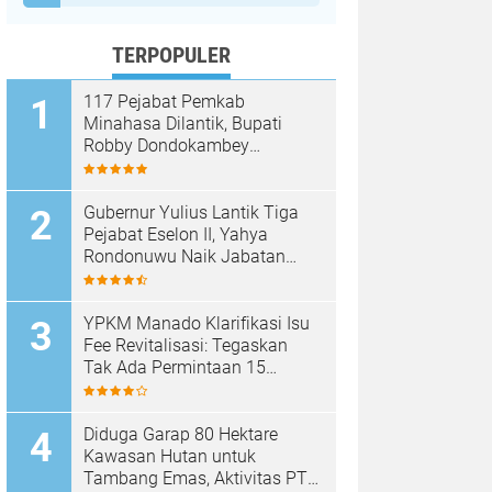
TERPOPULER
117 Pejabat Pemkab
Minahasa Dilantik, Bupati
Robby Dondokambey
Tekankan Integritas dan
Pelayanan Publik
Gubernur Yulius Lantik Tiga
Pejabat Eselon II, Yahya
Rondonuwu Naik Jabatan
Pimpin Dinas Pendidikan
Sulut
YPKM Manado Klarifikasi Isu
Fee Revitalisasi: Tegaskan
Tak Ada Permintaan 15
Persen, Pergantian Kepsek
Murni Sesuai Aturan
Diduga Garap 80 Hektare
Kawasan Hutan untuk
Tambang Emas, Aktivitas PT