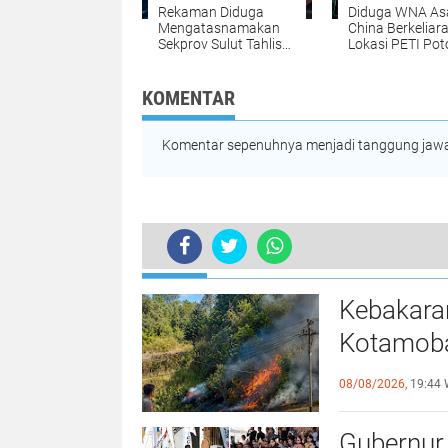
Rekaman Diduga
Diduga WNA As
Mengatasnamakan
China Berkeliara
Sekprov Sulut Tahlis
Lokasi PETI Pot
Gallang Dipastikan
Warga Desak A
Hoaks, Masyarakat
Usut Dugaan
Diminta Tak Mudah
Keterlibatan T
KOMENTAR
Percaya
Ilegal
Komentar sepenuhnya menjadi tanggung jawab
TERKINI
Kebakara
Kotamoba
Jinakkan 
08/08/2026,
19:44 
Gubernur 