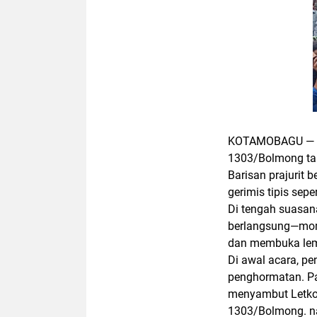
KOTAMOBAGU — Ju
1303/Bolmong ta
Barisan prajurit 
gerimis tipis sep
Di tengah suasan
berlangsung—momen
dan membuka lemb
Di awal acara, p
penghormatan. Par
menyambut Letko
1303/Bolmong. nam