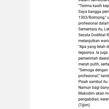
“Terima kasih ke
Saya bangga pern
1303/Bolmong,” uj
profesional dala
Sementara itu, 
Secata Dodiklat 
melanjutkan wari
“Apa yang telah d
tegasnya. Ia jug
pemerintah daera
merah putih, sert
“Semoga dengan 
profesional,” tam
Pisah sambut itu
Namun bagi banya
Makodim akan me
pengabdian, keren
(7@m)