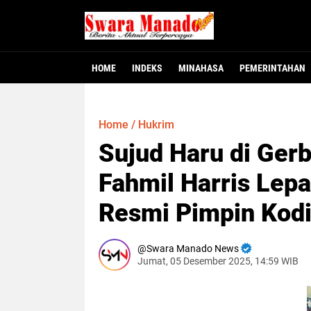
HOME
INDEKS
MINAHASA
PEMERINTAHAN
Minahasa - Dewan Perwakilan Rakyat Dae
MINAHASA, SMNC – Bupati Minahasa Robb
MINAHASA – Warga Desa Winangun Atas, 
Jakarta – Fakta baru mulai terungkap
MANADO – Gubernur Sulawesi Utara, Y
117 Pejabat Pemkab
Gubernur Yulius L
Dugaan Krimina
Heboh! Bay
Home
/
Hukrim
Sujud Haru di Ger
Fahmil Harris Lep
Resmi Pimpin Ko
Swara Manado News
Jumat, 05 Desember 2025, 14:59 WIB