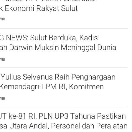
k Ekonomi Rakyat Sulut
WIB
 NEWS: Sulut Berduka, Kadis
an Darwin Muksin Meninggal Dunia
ri TIFF 2026
WIB
 Yulius Selvanus Raih Penghargaan
 Kemendagri-LPM RI, Komitmen
lut dari Akar Rumput Diakui
WIB
UT ke-81 RI, PLN UP3 Tahuna Pastikan
usa Utara Andal, Personel dan Peralatan