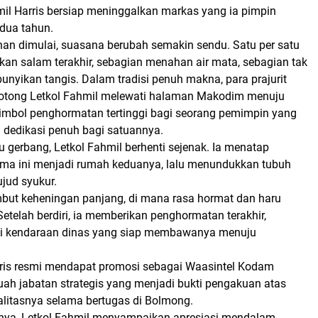
mil Harris bersiap meninggalkan markas yang ia pimpin
 dua tahun.
han dimulai, suasana berubah semakin sendu. Satu per satu
an salam terakhir, sebagian menahan air mata, sebagian tak
ikan tangis. Dalam tradisi penuh makna, para prajurit
tong Letkol Fahmil melewati halaman Makodim menuju
mbol penghormatan tertinggi bagi seorang pemimpin yang
 dedikasi penuh bagi satuannya.
ntu gerbang, Letkol Fahmil berhenti sejenak. Ia menatap
ma ini menjadi rumah keduanya, lalu menundukkan tubuh
jud syukur.
mbut keheningan panjang, di mana rasa hormat dan haru
etelah berdiri, ia memberikan penghormatan terakhir,
i kendaraan dinas yang siap membawanya menuju
rris resmi mendapat promosi sebagai
Waasintel Kodam
buah jabatan strategis yang menjadi bukti pengakuan atas
yalitasnya selama bertugas di Bolmong.
ya, Letkol Fahmil menyampaikan apresiasi mendalam.