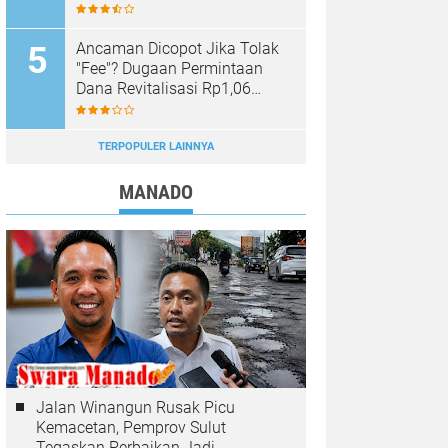
Sinar Mobagu Group Diselidiki
Aparat
Ancaman Dicopot Jika Tolak
"Fee"? Dugaan Permintaan
Dana Revitalisasi Rp1,06
Miliar di SMK YPKM Manado
Berpotensi Terseret Kasus
Tipikor
TERPOPULER LAINNYA
MANADO
Jalan Winangun Rusak Picu
Kemacetan, Pemprov Sulut
Tegaskan Perbaikan Jadi