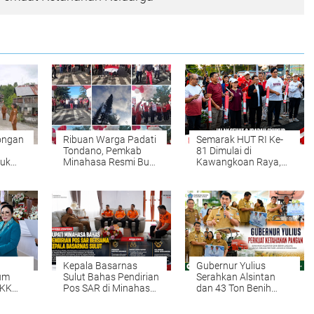
ongan
Ribuan Warga Padati
Semarak HUT RI Ke-
Tondano, Pemkab
81 Dimulai di
tuk
Minahasa Resmi Buka
Kawangkoan Raya,
dera
Rangkaian HUT ke-81
Wabup Vanda Ajak
lang
RI dengan Jalan
Warga Perkuat
Sehat dan Semangat
Persatuan dan
Persatuan
Semangat
Kebangsaan
Kepala Basarnas
Gubernur Yulius
um
Sulut Bahas Pendirian
Serahkan Alsintan
PKK
Pos SAR di Minahasa,
dan 43 Ton Benih
sa
Respons Darurat dan
Jagung, Perkuat
Keselamatan Wisata
Ketahanan Pangan