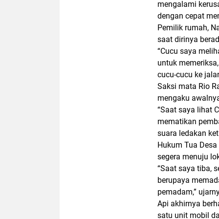
mengalami kerusa
dengan cepat me
Pemilik rumah,
Na
saat dirinya ber
“Cucu saya melih
untuk memeriksa,
cucu-cucu ke jala
Saksi mata
Rio R
mengaku awalnya
“Saat saya lihat 
mematikan pembat
suara ledakan ket
Hukum Tua Desa T
segera menuju lo
“Saat saya tiba,
berupaya memada
pemadam,” ujarny
Api akhirnya ber
satu unit mobil d