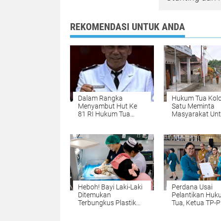
REKOMENDASI UNTUK ANDA
Dalam Rangka
Hukum Tua Kol
Menyambut Hut Ke
Satu Meminta
81 RI Hukum Tua
Masyarakat Un
Wailang Imbau
Memasang Ben
Masyarakat Paßng
Merah Putih Je
Bendara
Hut Ke 81 RI
Heboh! Bayi Laki-Laki
Perdana Usai
Ditemukan
Pelantikan Huk
Terbungkus Plastik
Tua, Ketua TP-
dan Masih
Desa se-Minaha
Berplasenta di
Resmi Dilantik