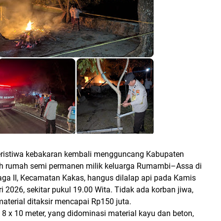
eristiwa kebakaran kembali mengguncang Kabupaten
h rumah semi permanen milik keluarga
Rumambi–Assa
di
ga II, Kecamatan Kakas
, hangus dilalap api pada
Kamis
i 2026
, sekitar
pukul 19.00 Wita
. Tidak ada korban jiwa,
material ditaksir mencapai Rp150 juta
.
n
8 x 10 meter
, yang didominasi material
kayu dan beton
,