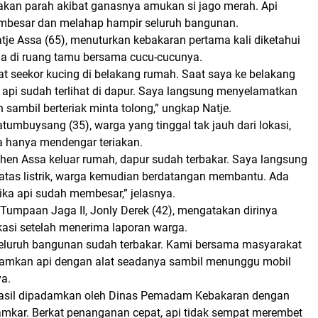
kan parah akibat ganasnya amukan si jago merah. Api
mbesar dan melahap hampir seluruh bangunan.
tje Assa (65)
, menuturkan kebakaran pertama kali diketahui
ada di ruang tamu bersama cucu-cucunya.
at seekor kucing di belakang rumah. Saat saya ke belakang
 api sudah terlihat di dapur. Saya langsung menyelamatkan
n sambil berteriak minta tolong,” ungkap Natje.
atumbuysang (35)
, warga yang tinggal tak jauh dari lokasi,
 hanya mendengar teriakan.
Chen Assa keluar rumah, dapur sudah terbakar. Saya langsung
as listrik, warga kemudian berdatangan membantu. Ada
ika api sudah membesar,” jelasnya.
umpaan Jaga II, Jonly Derek (42)
, mengatakan dirinya
kasi setelah menerima laporan warga.
 seluruh bangunan sudah terbakar. Kami bersama masyarakat
mkan api dengan alat seadanya sambil menunggu mobil
a.
hasil dipadamkan oleh
Dinas Pemadam Kebakaran
dengan
amkar
. Berkat penanganan cepat, api tidak sempat merembet