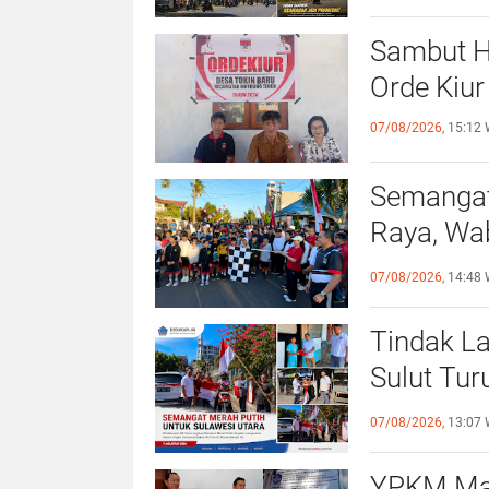
Sambut H
Orde Kiur
07/08/2026,
15:12 
Semangat
Raya, Wa
Sehat da
07/08/2026,
14:48 
Tindak La
Sulut Tur
Merah Pu
07/08/2026,
13:07 
YPKM Mana