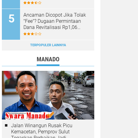
Sinar Mobagu Group Diselidiki
Aparat
Ancaman Dicopot Jika Tolak
"Fee"? Dugaan Permintaan
Dana Revitalisasi Rp1,06
Miliar di SMK YPKM Manado
Berpotensi Terseret Kasus
Tipikor
TERPOPULER LAINNYA
MANADO
Jalan Winangun Rusak Picu
Kemacetan, Pemprov Sulut
Tegaskan Perbaikan Jadi