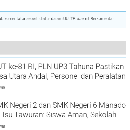
Jadi Prioritas
Sulut
unan
rkuat
arga
 komentator seperti diatur dalam UU ITE. #JernihBerkomentar
Api Mengamuk di Kakas: Rumah Keluarga Rumambi–Assa Ludes, Kerugian Tembus Rp150 Juta
UT ke-81 RI, PLN UP3 Tahuna Pastikan
usa Utara Andal, Personel dan Peralatan
0 Persen
WIB
MK Negeri 2 dan SMK Negeri 6 Manado
si Isu Tawuran: Siswa Aman, Sekolah
I-Polri
WIB