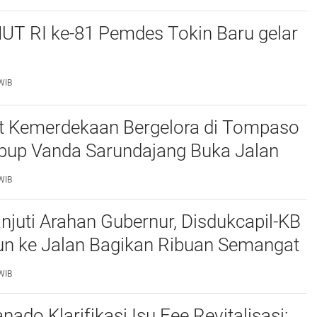
UT RI ke-81 Pemdes Tokin Baru gelar
WIB
 Kemerdekaan Bergelora di Tompaso
bup Vanda Sarundajang Buka Jalan
n Ajak Warga Perkuat Persatuan
WIB
njuti Arahan Gubernur, Disdukcapil-KB
un ke Jalan Bagikan Ribuan Semangat
tih kepada Masyarakat
WIB
do Klarifikasi Isu Fee Revitalisasi: