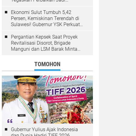
Kewenangan BPJN
Ekonomi Sulut Tumbuh 5,42
Persen, Kemiskinan Terendah di
Sulawesi! Gubernur YSK Perkuat
Pembangunan Inklusif Berbasis
Rakyat
Pergantian Kepsek Saat Proyek
Revitalisasi Disorot, Brigade
Manguni dan LSM Barak Minta
Sinode GMIM Tunda Kebijakan
TOMOHON
Gubernur Yulius Ajak Indonesia
dan Dunia Hadiri TIFF 2026,