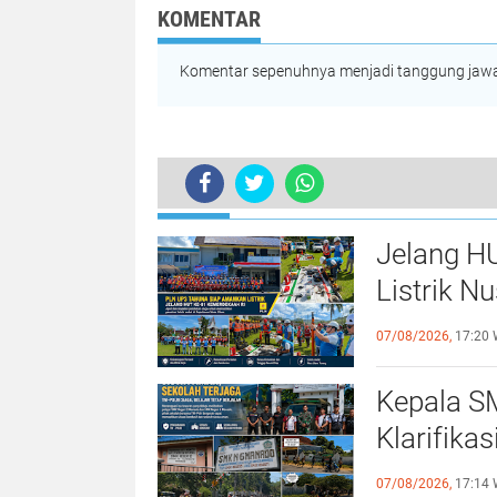
Winangun Atas
Serentak, Siap
KOMENTAR
Percepat Penur
Stunting dan Pe
Ketahanan Kelu
Komentar sepenuhnya menjadi tanggung jawab
TERKINI
Jelang H
Listrik N
Siaga 10
07/08/2026,
17:20 
Kepala S
Klarifika
Dijaga TN
07/08/2026,
17:14 