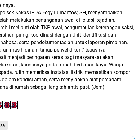
ainnya.
polsek Kakas IPDA Fegy Lumantow, SH
, menyampaikan
telah melakukan penanganan awal di lokasi kejadian.
mbil meliputi
olah TKP awal, pengumpulan keterangan saksi,
ihan puing, koordinasi dengan Unit Identifikasi dan
inahasa, serta pendokumentasian untuk laporan pimpinan
.
ran masih dalam tahap penyelidikan,” tegasnya.
bali menjadi
peringatan keras
bagi masyarakat akan
 kebakaran, khususnya pada rumah berbahan kayu. Warga
spada
, rutin memeriksa instalasi listrik, memastikan kompor
 dalam kondisi aman, serta menyiapkan
alat pemadam
hana
di rumah sebagai langkah antisipasi.
(Jem)
asa