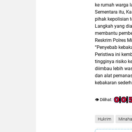
ke rumah warga l
Sementara itu,
Ka
pihak kepolisian 
Langkah yang dia
membantu pembers
Reskrim Polres M
“Penyebab kebaka
Peristiwa ini kem
tingginya risiko
diimbau
lebih wa
dan alat pemanas
kebakaran seder
👁️ Dilihat:
Hukrim
Minah