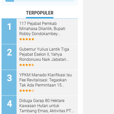
TERPOPULER
117 Pejabat Pemkab
Minahasa Dilantik, Bupati
Robby Dondokambey
Tekankan Integritas dan
Pelayanan Publik
Gubernur Yulius Lantik Tiga
Pejabat Eselon II, Yahya
Rondonuwu Naik Jabatan
Pimpin Dinas Pendidikan
Sulut
YPKM Manado Klarifikasi Isu
Fee Revitalisasi: Tegaskan
Tak Ada Permintaan 15
Persen, Pergantian Kepsek
Murni Sesuai Aturan
Diduga Garap 80 Hektare
Kawasan Hutan untuk
Tambang Emas, Aktivitas PT