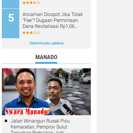
Sinar Mobagu Group Diselidiki
Aparat
Ancaman Dicopot Jika Tolak
"Fee"? Dugaan Permintaan
Dana Revitalisasi Rp1,06
Miliar di SMK YPKM Manado
Berpotensi Terseret Kasus
Tipikor
TERPOPULER LAINNYA
MANADO
Jalan Winangun Rusak Picu
Kemacetan, Pemprov Sulut
Tegaskan Perbaikan Jadi