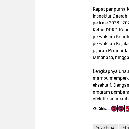
Rapat paripurna t
Inspektur Daerah 
periode 2023–202
Ketua DPRD Kabup
perwakilan Kapol
perwakilan Kejak
jajaran Pemerint
Minahasa, hingga
Lengkapnya unsu
mampu memperkuat
eksekutif. Denga
program pembangu
efektif dan memb
👁️ Dilihat:
Advertorial
Mi