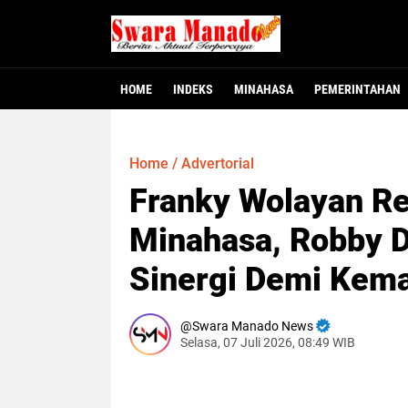
HOME
INDEKS
MINAHASA
PEMERINTAHAN
Minahasa - Dewan Perwakilan Rakyat Dae
MINAHASA, SMNC – Bupati Minahasa Robb
MINAHASA – Warga Desa Winangun Atas, 
Jakarta – Fakta baru mulai terungkap
MANADO – Gubernur Sulawesi Utara, Y
117 Pejabat Pemkab
Gubernur Yulius L
Dugaan Krimina
Heboh! Bay
Home
/
Advertorial
Franky Wolayan R
Minahasa, Robby 
Sinergi Demi Kem
Swara Manado News
Selasa, 07 Juli 2026, 08:49 WIB