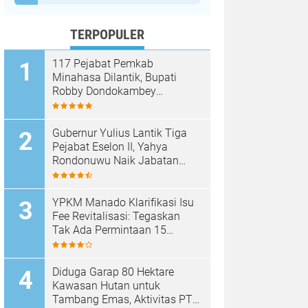
TERPOPULER
117 Pejabat Pemkab
Minahasa Dilantik, Bupati
Robby Dondokambey
Tekankan Integritas dan
Pelayanan Publik
Gubernur Yulius Lantik Tiga
Pejabat Eselon II, Yahya
Rondonuwu Naik Jabatan
Pimpin Dinas Pendidikan
Sulut
YPKM Manado Klarifikasi Isu
Fee Revitalisasi: Tegaskan
Tak Ada Permintaan 15
Persen, Pergantian Kepsek
Murni Sesuai Aturan
Diduga Garap 80 Hektare
Kawasan Hutan untuk
Tambang Emas, Aktivitas PT