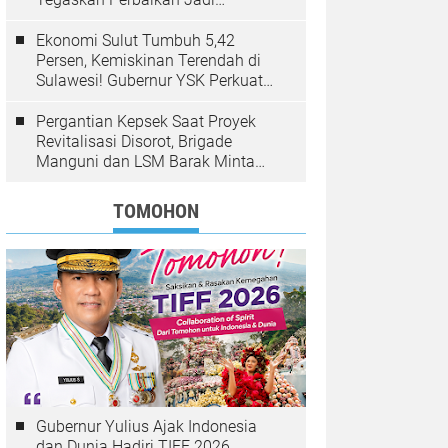
Kewenangan BPJN
Ekonomi Sulut Tumbuh 5,42
Persen, Kemiskinan Terendah di
Sulawesi! Gubernur YSK Perkuat
Pembangunan Inklusif Berbasis
Rakyat
Pergantian Kepsek Saat Proyek
Revitalisasi Disorot, Brigade
Manguni dan LSM Barak Minta
Sinode GMIM Tunda Kebijakan
TOMOHON
Gubernur Yulius Ajak Indonesia
dan Dunia Hadiri TIFF 2026,