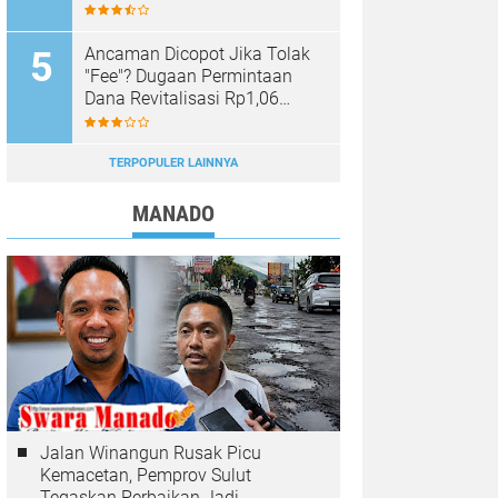
Sinar Mobagu Group Diselidiki
Aparat
Ancaman Dicopot Jika Tolak
"Fee"? Dugaan Permintaan
Dana Revitalisasi Rp1,06
Miliar di SMK YPKM Manado
Berpotensi Terseret Kasus
Tipikor
TERPOPULER LAINNYA
MANADO
Jalan Winangun Rusak Picu
Kemacetan, Pemprov Sulut
Tegaskan Perbaikan Jadi