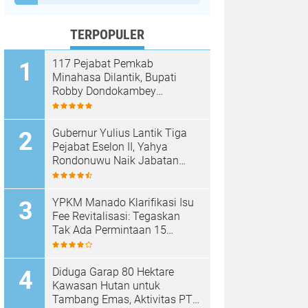
TERPOPULER
117 Pejabat Pemkab
Minahasa Dilantik, Bupati
Robby Dondokambey
Tekankan Integritas dan
Pelayanan Publik
Gubernur Yulius Lantik Tiga
Pejabat Eselon II, Yahya
Rondonuwu Naik Jabatan
Pimpin Dinas Pendidikan
Sulut
YPKM Manado Klarifikasi Isu
Fee Revitalisasi: Tegaskan
Tak Ada Permintaan 15
Persen, Pergantian Kepsek
Murni Sesuai Aturan
Diduga Garap 80 Hektare
Kawasan Hutan untuk
Tambang Emas, Aktivitas PT