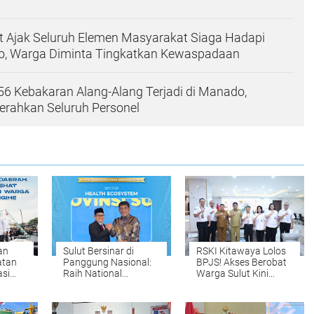
t Ajak Seluruh Elemen Masyarakat Siaga Hadapi
iño, Warga Diminta Tingkatkan Kewaspadaan
56 Kebakaran Alang-Alang Terjadi di Manado,
rahkan Seluruh Personel
an
Sulut Bersinar di
RSKI Kitawaya Lolos
atan
Panggung Nasional:
BPJS! Akses Berobat
asi
Raih National
Warga Sulut Kini
ngan
Governance Awards
Makin Mudah dan
2026, Bukti Layanan
Terjangkau
Kesehatan Makin