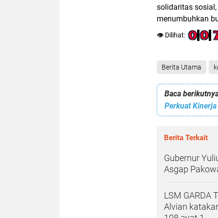
solidaritas sosia
menumbuhkan buda
👁️ Dilihat:
Berita Utama
k
Baca berikutnya
Berita Terkait
Gubernur Yul
Asgap Pakowa
LSM GARDA TIM
Alvian kataka
108 ayat 1