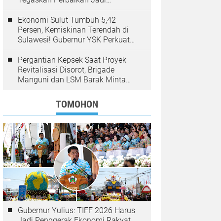
Kewenangan BPJN
Ekonomi Sulut Tumbuh 5,42
Persen, Kemiskinan Terendah di
Sulawesi! Gubernur YSK Perkuat
Pembangunan Inklusif Berbasis
Rakyat
Pergantian Kepsek Saat Proyek
Revitalisasi Disorot, Brigade
Manguni dan LSM Barak Minta
Sinode GMIM Tunda Kebijakan
TOMOHON
Gubernur Yulius: TIFF 2026 Harus
Jadi Penggerak Ekonomi Rakyat