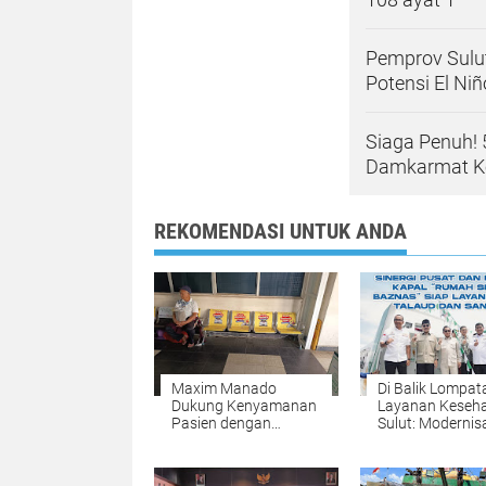
Pemprov Sulu
Potensi El N
Siaga Penuh! 
Damkarmat Ke
REKOMENDASI UNTUK ANDA
Maxim Manado
Di Balik Lompat
Dukung Kenyamanan
Layanan Keseh
Pasien dengan
Sulut: Modernis
Penyediaan Kursi
Digenjot, Tanta
Tunggu di RS Advent
di Lapangan
Manado
Mengintai