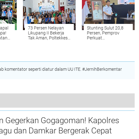
Berkualitas!
Kapal
73 Persen Nelayan
Stunting Sulut 20,8
pa!
Likupang II Bekerja
Persen, Pemprov
atan
Tak Aman, Poltekkes
Perkuat
Manado Turun
Pembangunan
t,
Intervensi Lewat
Keluarga
Program Desa Sehat
yak
 komentator seperti diatur dalam UU ITE. #JernihBerkomentar
Honda DAW dan PWI Manado Berkolaborasi, Donor Darah HUT ke-403 Kota Manado Diperkuat Edukasi Safety Riding
n Gegerkan Gogagoman! Kapolres
gu dan Damkar Bergerak Cepat