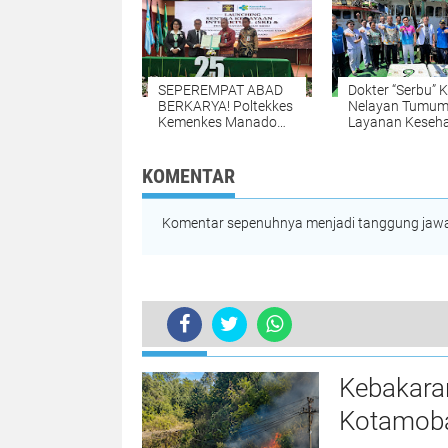
SEPEREMPAT ABAD
Dokter “Serbu” 
BERKARYA! Poltekkes
Nelayan Tumum
Kemenkes Manado
Layanan Keseh
Rayakan Dies Natalis
Gratis Turun
ke-25, Tegaskan
Langsung ke Lau
Komitmen Cetak
Asam Urat Jadi
KOMENTAR
Nakes Unggul
Keluhan Terban
Komentar sepenuhnya menjadi tanggung jawab
TERKINI
Kebakara
Kotamoba