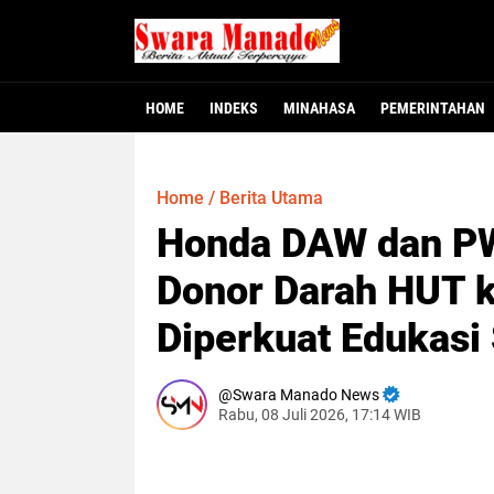
HOME
INDEKS
MINAHASA
PEMERINTAHAN
Minahasa - Dewan Perwakilan Rakyat Dae
MINAHASA, SMNC – Bupati Minahasa Robb
MINAHASA – Warga Desa Winangun Atas, 
Jakarta – Fakta baru mulai terungkap
MANADO – Gubernur Sulawesi Utara, Y
117 Pejabat Pemkab
Gubernur Yulius L
Dugaan Krimina
Heboh! Bay
Home
/
Berita Utama
Honda DAW dan PW
Donor Darah HUT 
Diperkuat Edukasi 
Swara Manado News
Rabu, 08 Juli 2026, 17:14 WIB