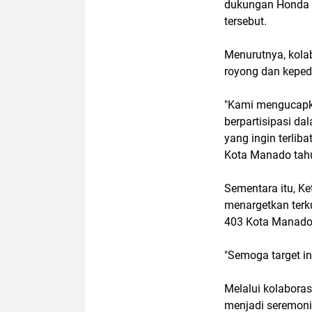
dukungan Honda 
tersebut.
Menurutnya, kola
royong dan kepedu
"Kami mengucapk
berpartisipasi da
yang ingin terli
Kota Manado tahun
Sementara itu, K
menargetkan ter
403 Kota Manado
"Semoga target in
Melalui kolaboras
menjadi seremoni