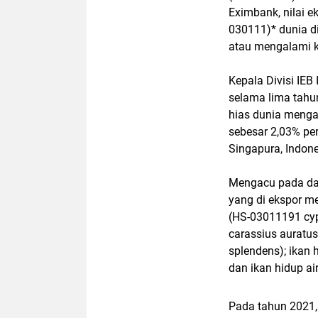
Eximbank, nilai 
030111)* dunia d
atau mengalami 
Kepala Divisi IEB
selama lima tahun 
hias dunia mengal
sebesar 2,03% pe
Singapura, Indones
Mengacu pada data
yang di ekspor me
(HS-03011191 cypr
carassius auratus
splendens); ikan
dan ikan hidup ai
Pada tahun 2021, 