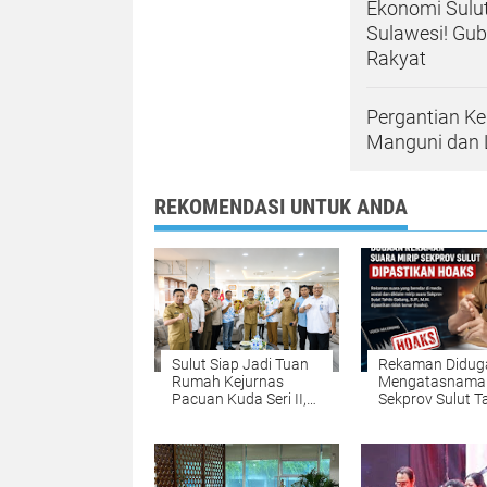
Ekonomi Sulut
Sulawesi! Gub
Rakyat
Pergantian Kep
Manguni dan 
REKOMENDASI UNTUK ANDA
Sulut Siap Jadi Tuan
Rekaman Didug
Rumah Kejurnas
Mengatasnama
Pacuan Kuda Seri II,
Sekprov Sulut Ta
Gubernur YSK Minta
Gallang Dipasti
Persiapan
Hoaks, Masyara
Dimatangkan
Diminta Tak Mu
Percaya