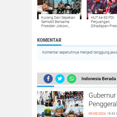
Kurang Dari Sepekan
HUT ke-50 PDI
Semobil Bersama
Perjuangan,
Presiden Jokowi,
Dihadapan Pres
Gubernur
Jokowi, Ketum
Dondokambey
Megawati Sebu
Kemabali Temui
Gubernur Olly C
KOMENTAR
Menteri PUPR
Pemimpin Peker
Serahkan Proposal
Keras
Infrastruktur
Komentar sepenuhnya menjadi tanggung jawab
Pariwisata
Indonesia Berada 
TERKINI
Gubernur 
Penggera
08/08/2026,
18:43 