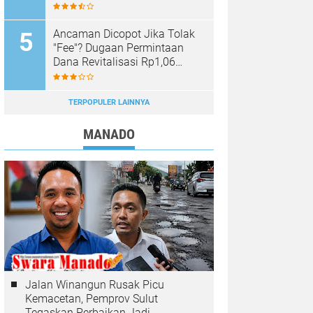
Sinar Mobagu Group Diselidiki
Aparat
Ancaman Dicopot Jika Tolak
"Fee"? Dugaan Permintaan
Dana Revitalisasi Rp1,06
Miliar di SMK YPKM Manado
Berpotensi Terseret Kasus
Tipikor
TERPOPULER LAINNYA
MANADO
Jalan Winangun Rusak Picu
Kemacetan, Pemprov Sulut
Tegaskan Perbaikan Jadi