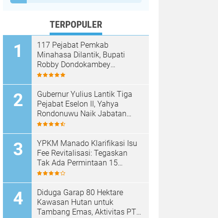
TERPOPULER
117 Pejabat Pemkab
Minahasa Dilantik, Bupati
Robby Dondokambey
Tekankan Integritas dan
Pelayanan Publik
Gubernur Yulius Lantik Tiga
Pejabat Eselon II, Yahya
Rondonuwu Naik Jabatan
Pimpin Dinas Pendidikan
Sulut
YPKM Manado Klarifikasi Isu
Fee Revitalisasi: Tegaskan
Tak Ada Permintaan 15
Persen, Pergantian Kepsek
Murni Sesuai Aturan
Diduga Garap 80 Hektare
Kawasan Hutan untuk
Tambang Emas, Aktivitas PT