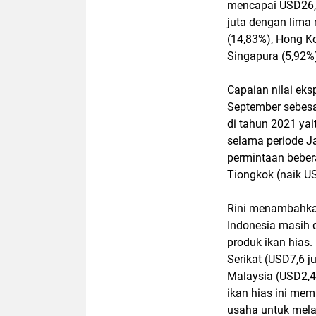
mencapai USD26,3
juta dengan lima 
(14,83%), Hong Ko
Singapura (5,92%
Capaian nilai eks
September sebesa
di tahun 2021 yai
selama periode Ja
permintaan beber
Tiongkok (naik U
Rini menambahkan
Indonesia masih 
produk ikan hias.
Serikat (USD7,6 j
Malaysia (USD2,4 
ikan hias ini mem
usaha untuk mela