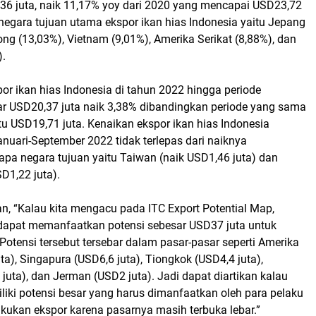
6 juta, naik 11,17% yoy dari 2020 yang mencapai USD23,72
negara tujuan utama ekspor ikan hias Indonesia yaitu Jepang
ng (13,03%), Vietnam (9,01%), Amerika Serikat (8,88%), dan
).
por ikan hias Indonesia di tahun 2022 hingga periode
r USD20,37 juta naik 3,38% dibandingkan periode yang sama
tu USD19,71 juta. Kenaikan ekspor ikan hias Indonesia
nuari-September 2022 tidak terlepas dari naiknya
apa negara tujuan yaitu Taiwan (naik USD1,46 juta) dan
SD1,22 juta).
, “Kalau kita mengacu pada ITC Export Potential Map,
dapat memanfaatkan potensi sebesar USD37 juta untuk
 Potensi tersebut tersebar dalam pasar-pasar seperti Amerika
uta), Singapura (USD6,6 juta), Tiongkok (USD4,4 juta),
juta), dan Jerman (USD2 juta). Jadi dapat diartikan kalau
iliki potensi besar yang harus dimanfaatkan oleh para pelaku
kukan ekspor karena pasarnya masih terbuka lebar.”