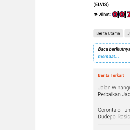
(ELVIS)
👁️ Dilihat:
Berita Utama
J
Baca berikutnya
memuat...
Berita Terkait
Jalan Winang
Perbaikan Ja
Gorontalo Tun
Dudepo, Rasio