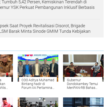
 Tumbuh 5,42 Persen, Kemiskinan Terendah di
ernur YSK Perkuat Pembangunan Inklusif Berbasis
sek Saat Proyek Revitalisasi Disorot, Brigade
LSM Barak Minta Sinode GMIM Tunda Kebijakan
a
COO Aditya Muhamad
Gubernur
kan
Bintang hadir di
Dondokambey Temui
hlis
Forum IIA Pertamina
MenPAN-RB Bahas
kan
bertema "Driving
Penambahan Kuota
kat
Innovation:
ASN Pemprov Sulut
dah
Pioneering
2023
Sustainable Energy
and Community