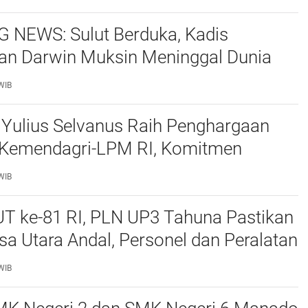
 NEWS: Sulut Berduka, Kadis
an Darwin Muksin Meninggal Dunia
ri TIFF 2026
WIB
 Yulius Selvanus Raih Penghargaan
 Kemendagri-LPM RI, Komitmen
lut dari Akar Rumput Diakui
WIB
UT ke-81 RI, PLN UP3 Tahuna Pastikan
usa Utara Andal, Personel dan Peralatan
0 Persen
WIB