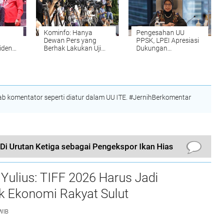
Development."
Kominfo: Hanya
Pengesahan UU
Dewan Pers yang
PPSK, LPEI Apresiasi
iden
Berhak Lakukan Uji
Dukungan
Kompetensi
Pemerintah dan DPR
t
Wartawan
bagi Peningkatan
ontoh
Ekspor
ja
 komentator seperti diatur dalam UU ITE. #JernihBerkomentar
Di Urutan Ketiga sebagai Pengekspor Ikan Hias
Yulius: TIFF 2026 Harus Jadi
k Ekonomi Rakyat Sulut
WIB