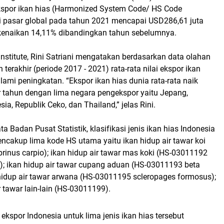
ekspor ikan hias (Harmonized System Code/ HS Code
i pasar global pada tahun 2021 mencapai USD286,61 juta
kenaikan 14,11% dibandingkan tahun sebelumnya.
 Institute, Rini Satriani mengatakan berdasarkan data olahan
terakhir (periode 2017 - 2021) rata-rata nilai ekspor ikan
ami peningkatan. “Ekspor ikan hias dunia rata-rata naik
r tahun dengan lima negara pengekspor yaitu Jepang,
ia, Republik Ceko, dan Thailand,” jelas Rini.
 Badan Pusat Statistik, klasifikasi jenis ikan hias Indonesia
ncakup lima kode HS utama yaitu ikan hidup air tawar koi
inus carpio); ikan hidup air tawar mas koki (HS-03011192
); ikan hidup air tawar cupang aduan (HS-03011193 beta
 hidup air tawar arwana (HS-03011195 scleropages formosus);
r tawar lain-lain (HS-03011199).
ekspor Indonesia untuk lima jenis ikan hias tersebut