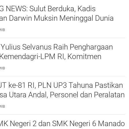
 NEWS: Sulut Berduka, Kadis
an Darwin Muksin Meninggal Dunia
ri TIFF 2026
WIB
 Yulius Selvanus Raih Penghargaan
 Kemendagri-LPM RI, Komitmen
lut dari Akar Rumput Diakui
WIB
UT ke-81 RI, PLN UP3 Tahuna Pastikan
usa Utara Andal, Personel dan Peralatan
0 Persen
WIB
MK Negeri 2 dan SMK Negeri 6 Manado