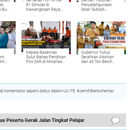
adati
Semarak HUT RI Ke-
Bantah Tuduhan
ab
81 Dimulai di
Penyalahgunaan
i Buka
Kawangkoan Raya,
Solar Subsidi,
ke-81
Wabup Vanda Ajak
Manager SPBU Tateli
n
Warga Perkuat
Tegaskan Seluruh
angat
Persatuan dan
Pelayanan Berjalan
Semangat
Sesuai SOP dan
Kebangsaan
Regulasi
Kepala Basarnas
Gubernur Yulius
um
Sulut Bahas Pendirian
Serahkan Alsintan
PKK
Pos SAR di Minahasa,
dan 43 Ton Benih
sa
Respons Darurat dan
Jagung, Perkuat
Keselamatan Wisata
Ketahanan Pangan
Jadi Prioritas
Sulut
unan
rkuat
arga
 komentator seperti diatur dalam UU ITE. #JernihBerkomentar
s Peserta Gerak Jalan Tingkat Pelajar