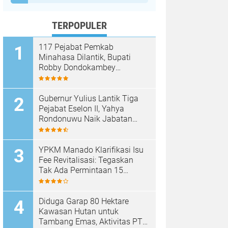
TERPOPULER
117 Pejabat Pemkab
Minahasa Dilantik, Bupati
Robby Dondokambey
Tekankan Integritas dan
Pelayanan Publik
Gubernur Yulius Lantik Tiga
Pejabat Eselon II, Yahya
Rondonuwu Naik Jabatan
Pimpin Dinas Pendidikan
Sulut
YPKM Manado Klarifikasi Isu
Fee Revitalisasi: Tegaskan
Tak Ada Permintaan 15
Persen, Pergantian Kepsek
Murni Sesuai Aturan
Diduga Garap 80 Hektare
Kawasan Hutan untuk
Tambang Emas, Aktivitas PT