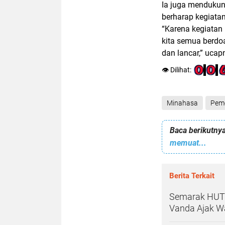
Ia juga mendukun
berharap kegiatan
“Karena kegiatan 
kita semua berdo
dan lancar,” uca
👁️ Dilihat:
Minahasa
Pem
Baca berikutnya
memuat...
Berita Terkait
Semarak HUT 
Vanda Ajak W