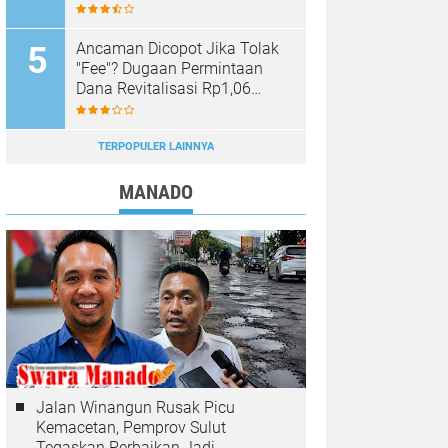
Sinar Mobagu Group Diselidiki
Aparat
Ancaman Dicopot Jika Tolak
"Fee"? Dugaan Permintaan
Dana Revitalisasi Rp1,06
Miliar di SMK YPKM Manado
Berpotensi Terseret Kasus
Tipikor
TERPOPULER LAINNYA
MANADO
Jalan Winangun Rusak Picu
Kemacetan, Pemprov Sulut
Tegaskan Perbaikan Jadi