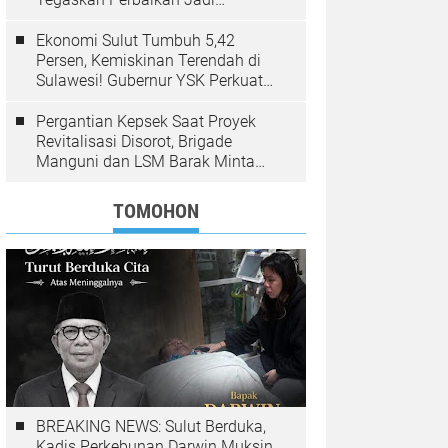
Kewenangan BPJN
Ekonomi Sulut Tumbuh 5,42
Persen, Kemiskinan Terendah di
Sulawesi! Gubernur YSK Perkuat
Pembangunan Inklusif Berbasis
Rakyat
Pergantian Kepsek Saat Proyek
Revitalisasi Disorot, Brigade
Manguni dan LSM Barak Minta
Sinode GMIM Tunda Kebijakan
TOMOHON
BREAKING NEWS: Sulut Berduka,
Kadis Perkebunan Darwin Muksin