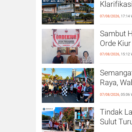
Klarifika
Dijaga TN
07/08/2026,
17:14 
Sambut H
Orde Kiur
07/08/2026,
15:12 
Semangat
Raya, Wa
Sehat da
07/08/2026,
05:06 
Tindak La
Sulut Tur
Merah Pu