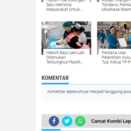
Hukum Tua Kolongan
Ribuan Warga P
Satu Meminta
Tondano, Pemk
Masyarakat Untuk
Minahasa Resm
Memasang Bendera
Rangkaian HUT 
Merah Putih Jelang
RI dengan Jala
Hut Ke 81 RI
Sehat dan Sem
Persatuan
Heboh! Bayi Laki-Laki
Perdana Usai
Ditemukan
Pelantikan Huk
Terbungkus Plastik
Tua, Ketua TP-
dan Masih
Desa se-Minaha
Berplasenta di
Resmi Dilantik
Winangun Atas
Serentak, Siap
KOMENTAR
Percepat Penur
Stunting dan Pe
Ketahanan Kelu
Komentar sepenuhnya menjadi tanggung jawab
Camat Kombi Lepa
TERKINI