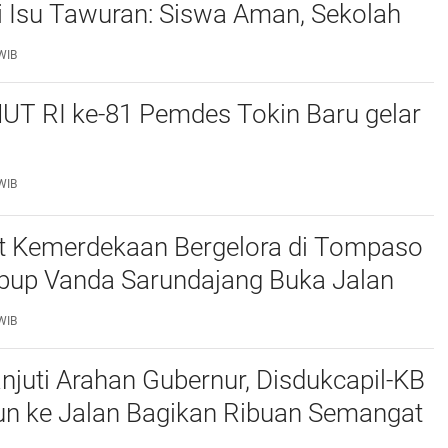
si Isu Tawuran: Siswa Aman, Sekolah
I-Polri
WIB
UT RI ke-81 Pemdes Tokin Baru gelar
WIB
 Kemerdekaan Bergelora di Tompaso
bup Vanda Sarundajang Buka Jalan
n Ajak Warga Perkuat Persatuan
WIB
njuti Arahan Gubernur, Disdukcapil-KB
un ke Jalan Bagikan Ribuan Semangat
tih kepada Masyarakat