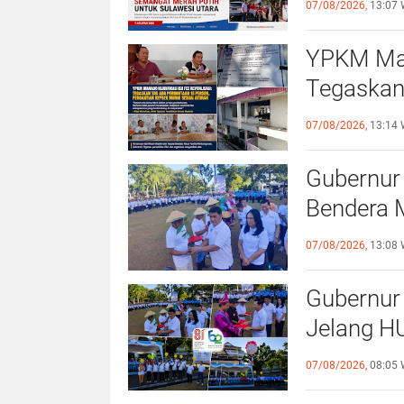
07/08/2026,
13:07 
YPKM Mana
Tegaskan
Pergantia
07/08/2026,
13:14 
Gubernur 
Bendera M
Kurang M
07/08/2026,
13:08 
Dirasaka
Gubernur 
Jelang HU
Antisipas
07/08/2026,
08:05 