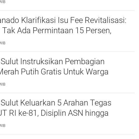
WIB
do Klarifikasi Isu Fee Revitalisasi:
 Tak Ada Permintaan 15 Persen,
n Kepsek Murni Sesuai Aturan
WIB
Sulut Instruksikan Pembagian
erah Putih Gratis Untuk Warga
ampu, Semangat Kemerdekaan Harus
WIB
n Semua
Sulut Keluarkan 5 Arahan Tegas
T RI ke-81, Disiplin ASN hingga
i El Nino Jadi Sorotan
WIB