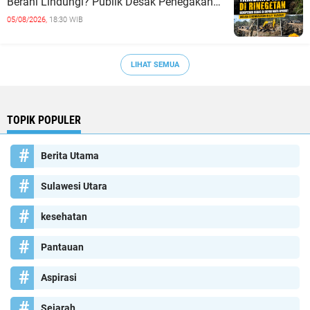
Berani Lindungi? Publik Desak Penegakan
Hukum Tanpa Tebang Pilih
05/08/2026,
18:30 WIB
LIHAT SEMUA
TOPIK POPULER
Berita Utama
Sulawesi Utara
kesehatan
Pantauan
Aspirasi
Sejarah