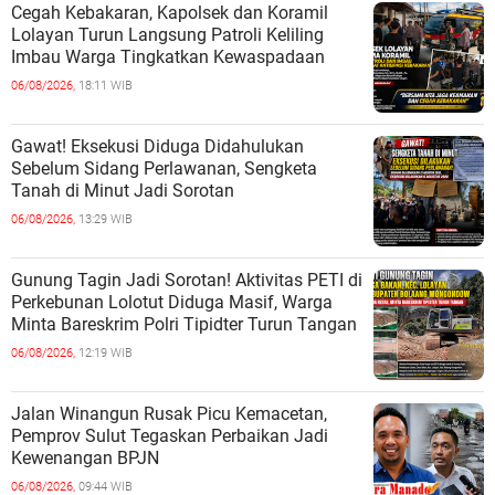
Cegah Kebakaran, Kapolsek dan Koramil
Lolayan Turun Langsung Patroli Keliling
Imbau Warga Tingkatkan Kewaspadaan
06/08/2026,
18:11 WIB
Gawat! Eksekusi Diduga Didahulukan
Sebelum Sidang Perlawanan, Sengketa
Tanah di Minut Jadi Sorotan
06/08/2026,
13:29 WIB
Gunung Tagin Jadi Sorotan! Aktivitas PETI di
Perkebunan Lolotut Diduga Masif, Warga
Minta Bareskrim Polri Tipidter Turun Tangan
06/08/2026,
12:19 WIB
Jalan Winangun Rusak Picu Kemacetan,
Pemprov Sulut Tegaskan Perbaikan Jadi
Kewenangan BPJN
06/08/2026,
09:44 WIB