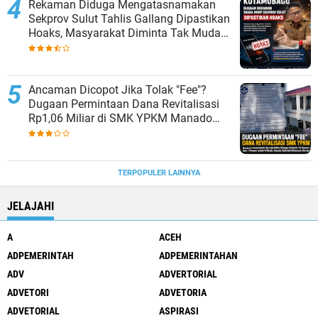
Rekaman Diduga Mengatasnamakan
Sekprov Sulut Tahlis Gallang Dipastikan
Hoaks, Masyarakat Diminta Tak Mudah
Percaya
Ancaman Dicopot Jika Tolak "Fee"?
Dugaan Permintaan Dana Revitalisasi
Rp1,06 Miliar di SMK YPKM Manado
Berpotensi Terseret Kasus Tipikor
TERPOPULER LAINNYA
JELAJAHI
A
ACEH
ADPEMERINTAH
ADPEMERINTAHAN
ADV
ADVERTORIAL
ADVETORI
ADVETORIA
ADVETORIAL
ASPIRASI