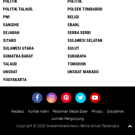
POLITIK
POLITIK.
POLITIK.TALAUD.
POLSEK TOMBARIRI
PWI
RELIGI
SANGIHE
SBANL
SEJARAH
SERBA SERBI
SITARO
SULAWESI SELATAN
SULAWESI UTARA
SULUT
SUMATRA BARAT
SURABAYA
TALAUD
TOMOHON
UNSRAT
UNSRAT MANADO
YOGYAKARTA
Redaksi
Kontak Kami
Pedoman Media Siber
Privacy
Disclaimer
Jumlah Pengunjung
Copyright ©
2026 Swaramanadonews | Berita Aktual Terpercaya