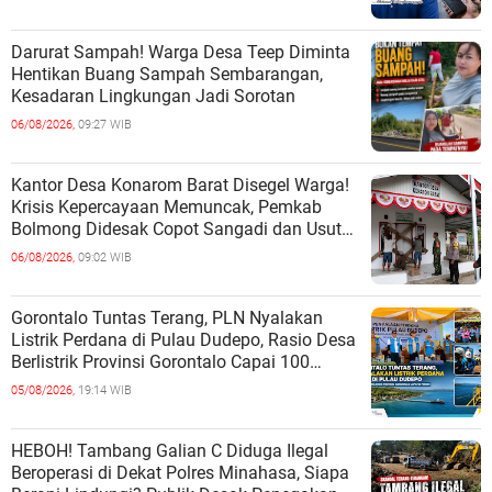
Darurat Sampah! Warga Desa Teep Diminta
Hentikan Buang Sampah Sembarangan,
Kesadaran Lingkungan Jadi Sorotan
06/08/2026,
09:27 WIB
Kantor Desa Konarom Barat Disegel Warga!
Krisis Kepercayaan Memuncak, Pemkab
Bolmong Didesak Copot Sangadi dan Usut
Dugaan Penyalahgunaan Wewenang
06/08/2026,
09:02 WIB
Gorontalo Tuntas Terang, PLN Nyalakan
Listrik Perdana di Pulau Dudepo, Rasio Desa
Berlistrik Provinsi Gorontalo Capai 100
Persen
05/08/2026,
19:14 WIB
HEBOH! Tambang Galian C Diduga Ilegal
Beroperasi di Dekat Polres Minahasa, Siapa