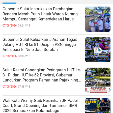
Gubernur Sulut Instruksikan Pembagian
Bendera Merah Putih Untuk Warga Kurang
Mampu, Semangat Kemerdekaan Harus
Dirasakan Semua
07/08/2026,
08:24 WIB
Gubernur Sulut Keluarkan 5 Arahan Tegas
Jelang HUT RI ke-81, Disiplin ASN hingga
Antisipasi El Nino Jadi Sorotan
07/08/2026,
08:05 WIB
Sulut Resmi Canangkan Peringatan HUT ke-
81 RI dan HUT ke-62 Provinsi, Gubernur
Luncurkan Program Pemutihan Pajak hingga
Pembagian Jutaan Bibit Kelapa
07/08/2026,
07:48 WIB
Wali Kota Wenny Gaib Resmikan JR Padel
Court, Grand Opening dan Turnamen BMR
2026 Semarakkan Kotamobagu