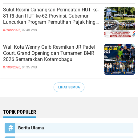
Sulut Resmi Canangkan Peringatan HUT ke-
81 RI dan HUT ke-62 Provinsi, Gubernur
Luncurkan Program Pemutihan Pajak hingga
Pembagian Jutaan Bibit Kelapa
07/08/2026,
07:48 WIB
Wali Kota Wenny Gaib Resmikan JR Padel
Court, Grand Opening dan Turnamen BMR
2026 Semarakkan Kotamobagu
07/08/2026,
01:35 WIB
LIHAT SEMUA
TOPIK POPULER
Berita Utama