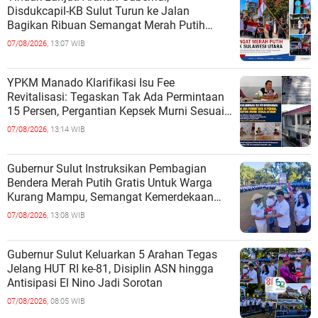
Disdukcapil-KB Sulut Turun ke Jalan
Bagikan Ribuan Semangat Merah Putih
kepada Masyarakat
07/08/2026,
13:07 WIB
YPKM Manado Klarifikasi Isu Fee
Revitalisasi: Tegaskan Tak Ada Permintaan
15 Persen, Pergantian Kepsek Murni Sesuai
Aturan
07/08/2026,
13:14 WIB
Gubernur Sulut Instruksikan Pembagian
Bendera Merah Putih Gratis Untuk Warga
Kurang Mampu, Semangat Kemerdekaan
Harus Dirasakan Semua
07/08/2026,
13:08 WIB
Gubernur Sulut Keluarkan 5 Arahan Tegas
Jelang HUT RI ke-81, Disiplin ASN hingga
Antisipasi El Nino Jadi Sorotan
07/08/2026,
08:05 WIB