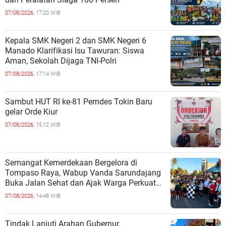
07/08/2026,
17:20 WIB
Kepala SMK Negeri 2 dan SMK Negeri 6
Manado Klarifikasi Isu Tawuran: Siswa
Aman, Sekolah Dijaga TNI-Polri
07/08/2026,
17:14 WIB
Sambut HUT RI ke-81 Pemdes Tokin Baru
gelar Orde Kiur
07/08/2026,
15:12 WIB
Semangat Kemerdekaan Bergelora di
Tompaso Raya, Wabup Vanda Sarundajang
Buka Jalan Sehat dan Ajak Warga Perkuat
Persatuan
07/08/2026,
14:48 WIB
Tindak Lanjuti Arahan Gubernur,