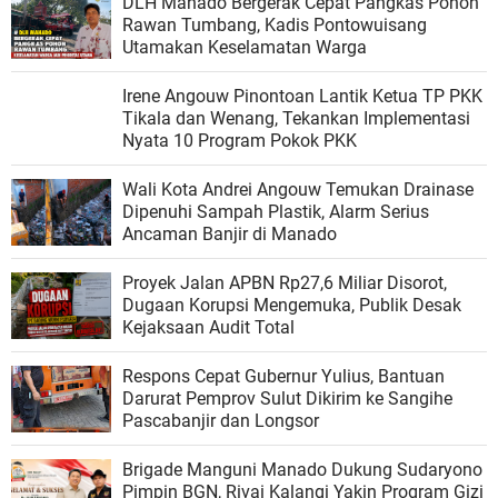
DLH Manado Bergerak Cepat Pangkas Pohon
Rawan Tumbang, Kadis Pontowuisang
Utamakan Keselamatan Warga
Irene Angouw Pinontoan Lantik Ketua TP PKK
Tikala dan Wenang, Tekankan Implementasi
Nyata 10 Program Pokok PKK
Wali Kota Andrei Angouw Temukan Drainase
Dipenuhi Sampah Plastik, Alarm Serius
Ancaman Banjir di Manado
Proyek Jalan APBN Rp27,6 Miliar Disorot,
Dugaan Korupsi Mengemuka, Publik Desak
Kejaksaan Audit Total
Respons Cepat Gubernur Yulius, Bantuan
Darurat Pemprov Sulut Dikirim ke Sangihe
Pascabanjir dan Longsor
Brigade Manguni Manado Dukung Sudaryono
Pimpin BGN, Rivai Kalangi Yakin Program Gizi