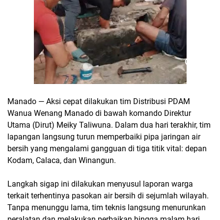
Manado
—
Aksi cepat dilakukan tim
Distribusi PDAM
Wanua Wenang Manado
di bawah komando
Direktur
Utama (Dirut) Meiky Taliwuna
. Dalam dua hari terakhir, tim
lapangan langsung turun memperbaiki pipa jaringan air
bersih yang mengalami gangguan di
tiga titik vital
: depan
Kodam
,
Calaca
, dan
Winangun
.
Langkah sigap ini dilakukan menyusul laporan warga
terkait
terhentinya pasokan air bersih
di sejumlah wilayah.
Tanpa menunggu lama, tim teknis langsung menurunkan
peralatan dan melakukan
perbaikan hingga malam hari
,