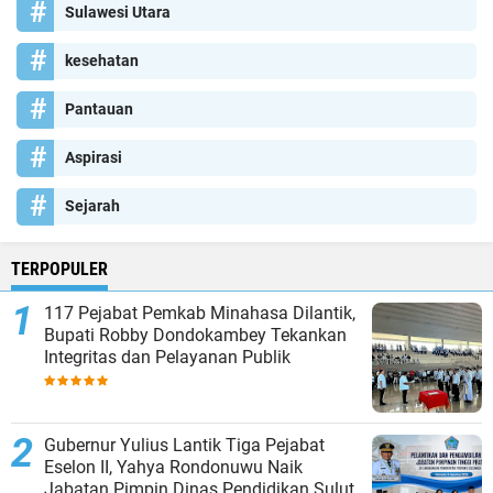
Sulawesi Utara
kesehatan
Pantauan
Aspirasi
Sejarah
TERPOPULER
117 Pejabat Pemkab Minahasa Dilantik,
Bupati Robby Dondokambey Tekankan
Integritas dan Pelayanan Publik
Gubernur Yulius Lantik Tiga Pejabat
Eselon II, Yahya Rondonuwu Naik
Jabatan Pimpin Dinas Pendidikan Sulut