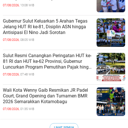
Harus Dirasakan Semua
07/08/2026,
13:08 WIB
Gubernur Sulut Keluarkan 5 Arahan Tegas
Jelang HUT RI ke-81, Disiplin ASN hingga
Antisipasi El Nino Jadi Sorotan
07/08/2026,
08:05 WIB
Sulut Resmi Canangkan Peringatan HUT ke-
81 RI dan HUT ke-62 Provinsi, Gubernur
Luncurkan Program Pemutihan Pajak hingga
Pembagian Jutaan Bibit Kelapa
07/08/2026,
07:48 WIB
Wali Kota Wenny Gaib Resmikan JR Padel
Court, Grand Opening dan Turnamen BMR
2026 Semarakkan Kotamobagu
07/08/2026,
01:35 WIB
LIHAT SEMUA