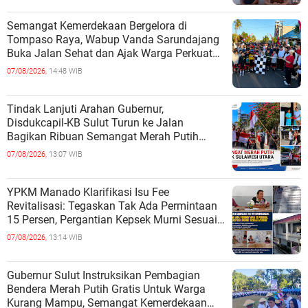
Semangat Kemerdekaan Bergelora di
Tompaso Raya, Wabup Vanda Sarundajang
Buka Jalan Sehat dan Ajak Warga Perkuat
Persatuan
07/08/2026,
14:48 WIB
Tindak Lanjuti Arahan Gubernur,
Disdukcapil-KB Sulut Turun ke Jalan
Bagikan Ribuan Semangat Merah Putih
kepada Masyarakat
07/08/2026,
13:07 WIB
YPKM Manado Klarifikasi Isu Fee
Revitalisasi: Tegaskan Tak Ada Permintaan
15 Persen, Pergantian Kepsek Murni Sesuai
Aturan
07/08/2026,
13:14 WIB
Gubernur Sulut Instruksikan Pembagian
Bendera Merah Putih Gratis Untuk Warga
Kurang Mampu, Semangat Kemerdekaan