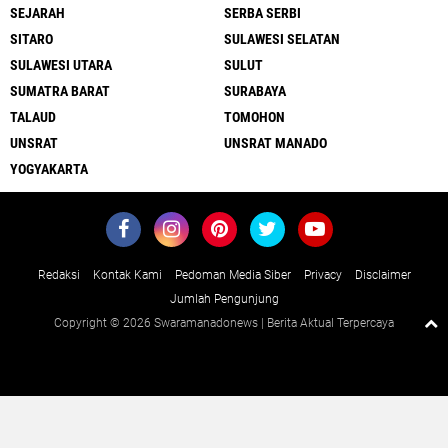
SEJARAH
SERBA SERBI
SITARO
SULAWESI SELATAN
SULAWESI UTARA
SULUT
SUMATRA BARAT
SURABAYA
TALAUD
TOMOHON
UNSRAT
UNSRAT MANADO
YOGYAKARTA
Redaksi
Kontak Kami
Pedoman Media Siber
Privacy
Disclaimer
Jumlah Pengunjung
Copyright ©
2026 Swaramanadonews | Berita Aktual Terpercaya
Close
x