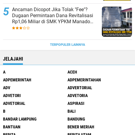
Ancaman Dicopot Jika Tolak "Fee"?
Dugaan Permintaan Dana Revitalisasi
Rp1,06 Miliar di SMK YPKM Manado
Berpotensi Terseret Kasus Tipikor
TERPOPULER LAINNYA
JELAJAHI
A
ACEH
ADPEMERINTAH
ADPEMERINTAHAN
ADV
ADVERTORIAL
ADVETORI
ADVETORIA
ADVETORIAL
ASPIRASI
B
BALI
BANDAR LAMPUNG
BANDUNG
BANTUAN
BENER MERIAH
BERITA
BERITA UTAM