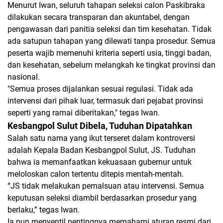
Menurut Iwan, seluruh tahapan seleksi calon Paskibraka
dilakukan secara
transparan dan akuntabel
, dengan
pengawasan dari panitia seleksi dan tim kesehatan. Tidak
ada satupun tahapan yang dilewati tanpa prosedur. Semua
peserta wajib memenuhi kriteria seperti
usia, tinggi badan,
dan kesehatan
, sebelum melangkah ke tingkat provinsi dan
nasional.
"Semua proses dijalankan sesuai regulasi. Tidak ada
intervensi dari pihak luar, termasuk dari pejabat provinsi
seperti yang ramai diberitakan," tegas Iwan.
Kesbangpol Sulut Dibela, Tuduhan Dipatahkan
Salah satu nama yang ikut terseret dalam kontroversi
adalah Kepala Badan Kesbangpol Sulut, JS. Tuduhan
bahwa ia memanfaatkan kekuasaan gubernur untuk
meloloskan calon tertentu ditepis mentah-mentah.
“JS tidak melakukan pemalsuan atau intervensi. Semua
keputusan seleksi diambil berdasarkan prosedur yang
berlaku,” tegas Iwan.
Ia pun menyentil pentingnya memahami
aturan resmi dari