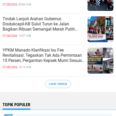
Persatuan
07/08/2026,
05:06 WIB
Tindak Lanjuti Arahan Gubernur,
Disdukcapil-KB Sulut Turun ke Jalan
Bagikan Ribuan Semangat Merah Putih
kepada Masyarakat
07/08/2026,
13:07 WIB
YPKM Manado Klarifikasi Isu Fee
Revitalisasi: Tegaskan Tak Ada Permintaan
15 Persen, Pergantian Kepsek Murni Sesuai
Aturan
07/08/2026,
13:14 WIB
LIHAT SEMUA
TOPIK POPULER