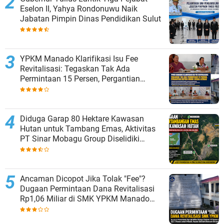
Eselon II, Yahya Rondonuwu Naik
Jabatan Pimpin Dinas Pendidikan Sulut
YPKM Manado Klarifikasi Isu Fee
Revitalisasi: Tegaskan Tak Ada
Permintaan 15 Persen, Pergantian
Kepsek Murni Sesuai Aturan
Diduga Garap 80 Hektare Kawasan
Hutan untuk Tambang Emas, Aktivitas
PT Sinar Mobagu Group Diselidiki
Aparat
Ancaman Dicopot Jika Tolak "Fee"?
Dugaan Permintaan Dana Revitalisasi
Rp1,06 Miliar di SMK YPKM Manado
Berpotensi Terseret Kasus Tipikor