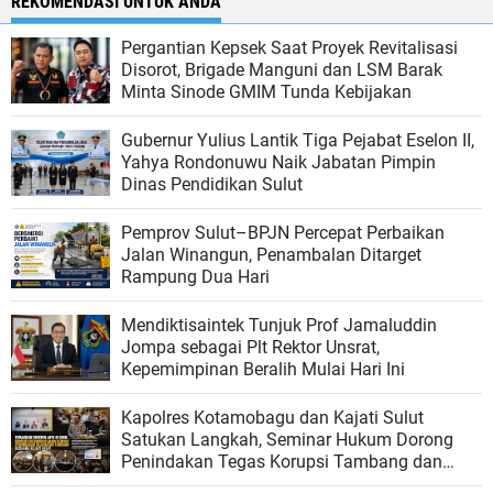
REKOMENDASI UNTUK ANDA
Pergantian Kepsek Saat Proyek Revitalisasi
Disorot, Brigade Manguni dan LSM Barak
Minta Sinode GMIM Tunda Kebijakan
Gubernur Yulius Lantik Tiga Pejabat Eselon II,
Yahya Rondonuwu Naik Jabatan Pimpin
Dinas Pendidikan Sulut
Pemprov Sulut–BPJN Percepat Perbaikan
Jalan Winangun, Penambalan Ditarget
Rampung Dua Hari
Mendiktisaintek Tunjuk Prof Jamaluddin
Jompa sebagai Plt Rektor Unsrat,
Kepemimpinan Beralih Mulai Hari Ini
Kapolres Kotamobagu dan Kajati Sulut
Satukan Langkah, Seminar Hukum Dorong
Penindakan Tegas Korupsi Tambang dan
Kejahatan Ekologi