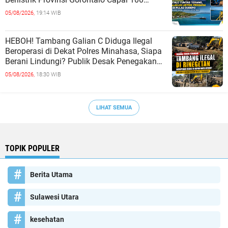
Persen
05/08/2026,
19:14 WIB
HEBOH! Tambang Galian C Diduga Ilegal
Beroperasi di Dekat Polres Minahasa, Siapa
Berani Lindungi? Publik Desak Penegakan
Hukum Tanpa Tebang Pilih
05/08/2026,
18:30 WIB
LIHAT SEMUA
TOPIK POPULER
Berita Utama
Sulawesi Utara
kesehatan