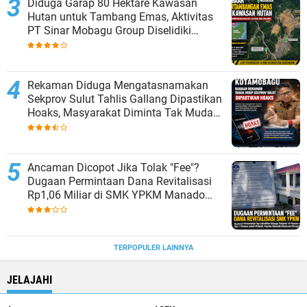
Diduga Garap 80 Hektare Kawasan
Hutan untuk Tambang Emas, Aktivitas
PT Sinar Mobagu Group Diselidiki
Aparat
Rekaman Diduga Mengatasnamakan
Sekprov Sulut Tahlis Gallang Dipastikan
Hoaks, Masyarakat Diminta Tak Mudah
Percaya
Ancaman Dicopot Jika Tolak "Fee"?
Dugaan Permintaan Dana Revitalisasi
Rp1,06 Miliar di SMK YPKM Manado
Berpotensi Terseret Kasus Tipikor
TERPOPULER LAINNYA
JELAJAHI