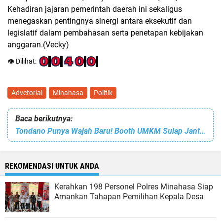
Kehadiran jajaran pemerintah daerah ini sekaligus
menegaskan pentingnya sinergi antara eksekutif dan
legislatif dalam pembahasan serta penetapan kebijakan
anggaran.(Vecky)
👁️ Dilihat:
Advetorial
Minahasa
Politik
Baca berikutnya:
Tondano Punya Wajah Baru! Booth UMKM Sulap Jantung Kota Jadi Magnet Wisata & Kreativitas Anak Muda
REKOMENDASI UNTUK ANDA
Kerahkan 198 Personel Polres Minahasa Siap
Amankan Tahapan Pemilihan Kepala Desa