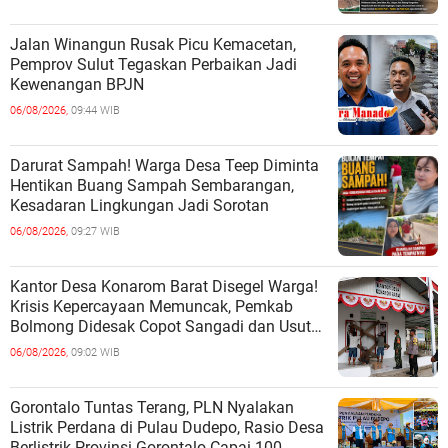
Jalan Winangun Rusak Picu Kemacetan,
Pemprov Sulut Tegaskan Perbaikan Jadi
Kewenangan BPJN
06/08/2026,
09:44 WIB
Darurat Sampah! Warga Desa Teep Diminta
Hentikan Buang Sampah Sembarangan,
Kesadaran Lingkungan Jadi Sorotan
06/08/2026,
09:27 WIB
Kantor Desa Konarom Barat Disegel Warga!
Krisis Kepercayaan Memuncak, Pemkab
Bolmong Didesak Copot Sangadi dan Usut
Dugaan Penyalahgunaan Wewenang
06/08/2026,
09:02 WIB
Gorontalo Tuntas Terang, PLN Nyalakan
Listrik Perdana di Pulau Dudepo, Rasio Desa
Berlistrik Provinsi Gorontalo Capai 100