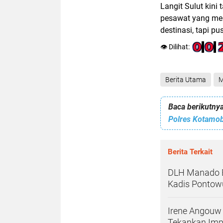
Langit Sulut kini
pesawat yang me
destinasi, tapi p
👁️ Dilihat:
Berita Utama
M
Baca berikutnya
Berita Terkait
DLH Manado B
Kadis Pontow
Irene Angouw 
Tekankan Imp