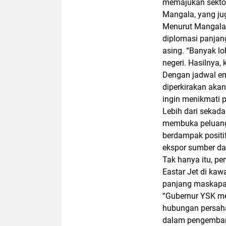
memajukan sektor 
Mangala
, yang ju
Menurut Mangala, 
diplomasi panjan
asing. “Banyak lo
negeri. Hasilnya,
Dengan jadwal
em
diperkirakan aka
ingin menikmati 
Lebih dari sekad
membuka peluang 
berdampak positi
ekspor sumber day
Tak hanya itu, pe
Eastar Jet
di kawa
panjang maskapai 
“Gubernur YSK me
hubungan persaha
dalam pengembang