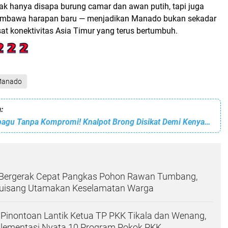
 tak hanya disapa burung camar dan awan putih, tapi juga
mbawa harapan baru — menjadikan Manado bukan sekadar
usat konektivitas Asia Timur yang terus bertumbuh.
anado
:
Polres Kotamobagu Tanpa Kompromi! Knalpot Brong Disikat Demi Kenyamanan Warga Kota
ergerak Cepat Pangkas Pohon Rawan Tumbang,
uisang Utamakan Keselamatan Warga
Pinontoan Lantik Ketua TP PKK Tikala dan Wenang,
lementasi Nyata 10 Program Pokok PKK