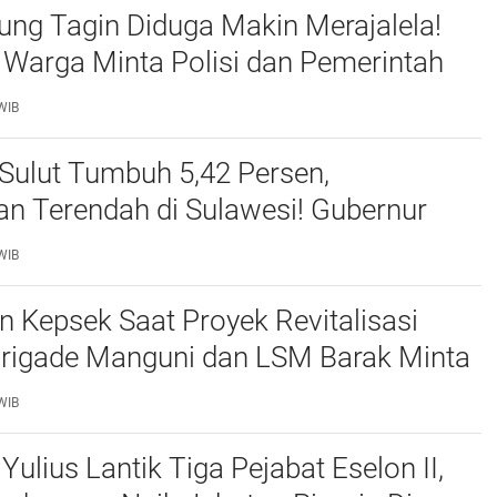
ng Tagin Diduga Makin Merajalela!
 Warga Minta Polisi dan Pemerintah
utup Mata
WIB
Sulut Tumbuh 5,42 Persen,
n Terendah di Sulawesi! Gubernur
uat Pembangunan Inklusif Berbasis
WIB
n Kepsek Saat Proyek Revitalisasi
 Brigade Manguni dan LSM Barak Minta
MIM Tunda Kebijakan
WIB
Yulius Lantik Tiga Pejabat Eselon II,