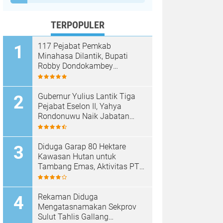
TERPOPULER
117 Pejabat Pemkab
Minahasa Dilantik, Bupati
Robby Dondokambey
Tekankan Integritas dan
Pelayanan Publik
Gubernur Yulius Lantik Tiga
Pejabat Eselon II, Yahya
Rondonuwu Naik Jabatan
Pimpin Dinas Pendidikan
Sulut
Diduga Garap 80 Hektare
Kawasan Hutan untuk
Tambang Emas, Aktivitas PT
Sinar Mobagu Group Diselidiki
Aparat
Rekaman Diduga
Mengatasnamakan Sekprov
Sulut Tahlis Gallang