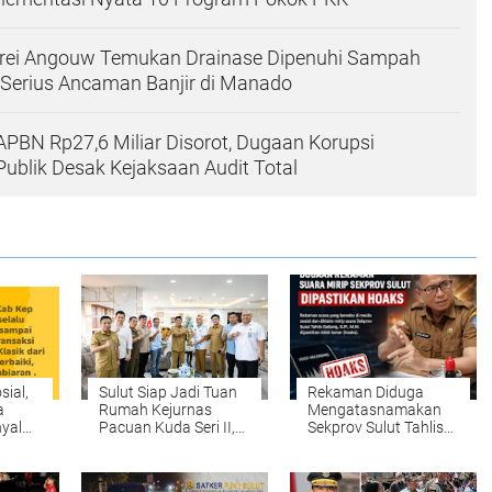
drei Angouw Temukan Drainase Dipenuhi Sampah
m Serius Ancaman Banjir di Manado
APBN Rp27,6 Miliar Disorot, Dugaan Korupsi
blik Desak Kejaksaan Audit Total
sial,
Sulut Siap Jadi Tuan
Rekaman Diduga
a
Rumah Kejurnas
Mengatasnamakan
nyal
Pacuan Kuda Seri II,
Sekprov Sulut Tahlis
otan:
Gubernur YSK Minta
Gallang Dipastikan
ilai
Persiapan
Hoaks, Masyarakat
Dimatangkan
Diminta Tak Mudah