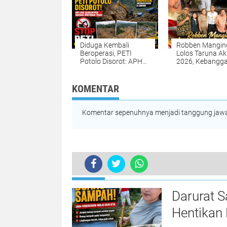
Hukum Tanpa
Kompromi
Diduga Kembali
Robben Mangin
Beroperasi, PETI
Lolos Taruna Ak
Potolo Disorot: APH
2026, Kebangg
dan Gakkum PKH
Kota Manado d
Didesak Bertindak
Manado Indepe
Tegas Selamatkan
School
KOMENTAR
Hutan Bolmong
Komentar sepenuhnya menjadi tanggung jawab
TERKINI
Darurat 
Hentikan