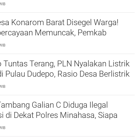
n Lingkungan Jadi Sorotan
WIB
esa Konarom Barat Disegel Warga!
epercayaan Memuncak, Pemkab
Didesak Copot Sangadi dan Usut
WIB
Penyalahgunaan Wewenang
 Tuntas Terang, PLN Nyalakan Listrik
i Pulau Dudepo, Rasio Desa Berlistrik
Gorontalo Capai 100 Persen
WIB
ambang Galian C Diduga Ilegal
i di Dekat Polres Minahasa, Siapa
ndungi? Publik Desak Penegakan
WIB
npa Tebang Pilih