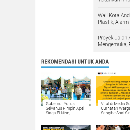
Wali Kota An
Plastik, Alar
Proyek Jalan 
Mengemuka, Pu
REKOMENDASI UNTUK ANDA
Gubernur Yulius
Viral di Media So
Selvanus Pimpin Apel
Curhatan Warg
Siaga El Nino,
Sangihe Soal Si
Tegaskan
Lemah Jadi Sor
Penanganan Karhutla
Akses Digital Din
dan Penegakan
Belum Merata