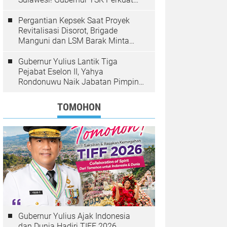
Pembangunan Inklusif Berbasis
Rakyat
Pergantian Kepsek Saat Proyek
Revitalisasi Disorot, Brigade
Manguni dan LSM Barak Minta
Sinode GMIM Tunda Kebijakan
Gubernur Yulius Lantik Tiga
Pejabat Eselon II, Yahya
Rondonuwu Naik Jabatan Pimpin
Dinas Pendidikan Sulut
TOMOHON
Gubernur Yulius Ajak Indonesia
dan Dunia Hadiri TIFF 2026,