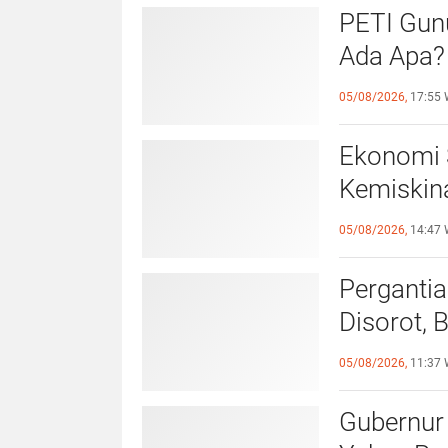
PETI Gunu
Ada Apa?
Jangan T
05/08/2026,
17:55 
Ekonomi 
Kemiskina
YSK Perk
05/08/2026,
14:47 
Rakyat
Pergantia
Disorot,
Sinode G
05/08/2026,
11:37 
Gubernur 