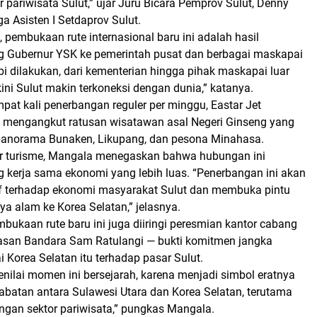
pariwisata Sulut,” ujar
Juru Bicara Pemprov Sulut, Denny
ga Asisten I Setdaprov Sulut.
pembukaan rute internasional baru ini adalah hasil
g Gubernur YSK ke pemerintah pusat dan berbagai maskapai
bi dilakukan, dari kementerian hingga pihak maskapai luar
 kini Sulut makin terkoneksi dengan dunia,” katanya.
pat kali penerbangan reguler per minggu
, Eastar Jet
n mengangkut ratusan wisatawan asal Negeri Ginseng yang
panorama Bunaken, Likupang, dan pesona Minahasa.
ar turisme, Mangala menegaskan bahwa hubungan ini
kerja sama ekonomi yang lebih luas. “Penerbangan ini akan
f terhadap ekonomi masyarakat Sulut dan membuka pintu
a alam ke Korea Selatan,” jelasnya.
mbukaan rute baru ini juga diiringi
peresmian kantor cabang
san Bandara Sam Ratulangi — bukti komitmen jangka
Korea Selatan itu terhadap pasar Sulut.
nilai momen ini bersejarah, karena menjadi simbol eratnya
batan antara Sulawesi Utara dan Korea Selatan, terutama
an sektor pariwisata,” pungkas Mangala.