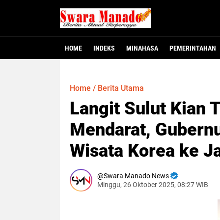
HOME
INDEKS
MINAHASA
PEMERINTAHAN
Minahasa - Dewan Perwakilan Rakyat Dae
MINAHASA, SMNC – Bupati Minahasa Robb
MINAHASA – Warga Desa Winangun Atas, 
Jakarta – Fakta baru mulai terungkap
MANADO – Gubernur Sulawesi Utara, Y
117 Pejabat Pemkab
Gubernur Yulius L
Dugaan Krimina
Heboh! Bay
Home
/
Berita Utama
Langit Sulut Kian 
Mendarat, Gubernu
Wisata Korea ke 
Swara Manado News
Minggu, 26 Oktober 2025, 08:27 WIB