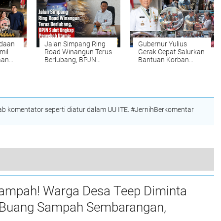
Percaya
daan
Jalan Simpang Ring
Gubernur Yulius
mil
Road Winangun Terus
Gerak Cepat Salurkan
aan
Berlubang, BPJN
Bantuan Korban
an
Sulut Ungkap
Kebakaran Asgap
ndent
Penyebab Utama:
Pakowa, Tegaskan
Diduga Dipicu
Negara Harus Hadir
Kebocoran Pipa Air
untuk Rakyat
 komentator seperti diatur dalam UU ITE. #JernihBerkomentar
Langit Sulut Kian Terbuka: Eastar Jet Mendarat, Gubernur Yulius Selvanus Antar Wisata Korea ke Jantung Manado
Sampah! Warga Desa Teep Diminta
 Buang Sampah Sembarangan,