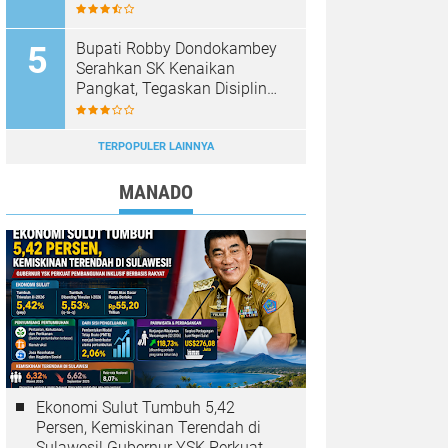
Dipastikan Hoaks, Masyarakat
Diminta Tak Mudah Percaya
Bupati Robby Dondokambey
Serahkan SK Kenaikan
Pangkat, Tegaskan Disiplin
ASN Jadi Prioritas
TERPOPULER LAINNYA
MANADO
Ekonomi Sulut Tumbuh 5,42
Persen, Kemiskinan Terendah di
Sulawesi! Gubernur YSK Perkuat