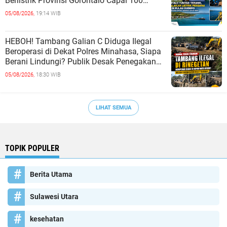
Berlistrik Provinsi Gorontalo Capai 100
Persen
05/08/2026,
19:14 WIB
HEBOH! Tambang Galian C Diduga Ilegal
Beroperasi di Dekat Polres Minahasa, Siapa
Berani Lindungi? Publik Desak Penegakan
Hukum Tanpa Tebang Pilih
05/08/2026,
18:30 WIB
LIHAT SEMUA
TOPIK POPULER
Berita Utama
Sulawesi Utara
kesehatan