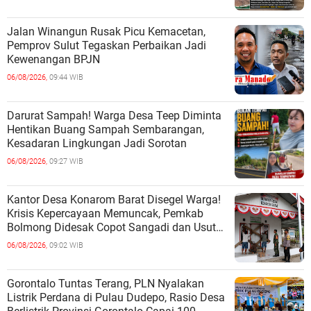
Jalan Winangun Rusak Picu Kemacetan,
Pemprov Sulut Tegaskan Perbaikan Jadi
Kewenangan BPJN
06/08/2026,
09:44 WIB
Darurat Sampah! Warga Desa Teep Diminta
Hentikan Buang Sampah Sembarangan,
Kesadaran Lingkungan Jadi Sorotan
06/08/2026,
09:27 WIB
Kantor Desa Konarom Barat Disegel Warga!
Krisis Kepercayaan Memuncak, Pemkab
Bolmong Didesak Copot Sangadi dan Usut
Dugaan Penyalahgunaan Wewenang
06/08/2026,
09:02 WIB
Gorontalo Tuntas Terang, PLN Nyalakan
Listrik Perdana di Pulau Dudepo, Rasio Desa