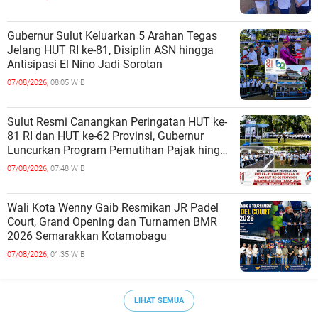
Gubernur Sulut Keluarkan 5 Arahan Tegas
Jelang HUT RI ke-81, Disiplin ASN hingga
Antisipasi El Nino Jadi Sorotan
07/08/2026,
08:05 WIB
Sulut Resmi Canangkan Peringatan HUT ke-
81 RI dan HUT ke-62 Provinsi, Gubernur
Luncurkan Program Pemutihan Pajak hingga
Pembagian Jutaan Bibit Kelapa
07/08/2026,
07:48 WIB
Wali Kota Wenny Gaib Resmikan JR Padel
Court, Grand Opening dan Turnamen BMR
2026 Semarakkan Kotamobagu
07/08/2026,
01:35 WIB
LIHAT SEMUA