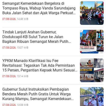
Semangat Kemerdekaan Bergelora di
Tompaso Raya, Wabup Vanda Sarundajang
Buka Jalan Sehat dan Ajak Warga Perkuat
Persatuan
07/08/2026,
14:48 WIB
Tindak Lanjuti Arahan Gubernur,
Disdukcapil-KB Sulut Turun ke Jalan
Bagikan Ribuan Semangat Merah Putih
kepada Masyarakat
07/08/2026,
13:07 WIB
YPKM Manado Klarifikasi Isu Fee
Revitalisasi: Tegaskan Tak Ada Permintaan
15 Persen, Pergantian Kepsek Murni Sesuai
Aturan
07/08/2026,
13:14 WIB
Gubernur Sulut Instruksikan Pembagian
Bendera Merah Putih Gratis Untuk Warga
Kurang Mampu, Semangat Kemerdekaan
Harus Dirasakan Semua
07/08/2026,
13:08 WIB