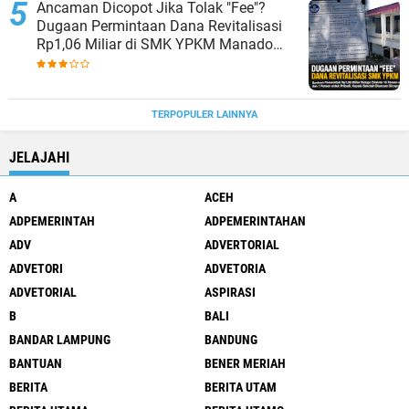
Ancaman Dicopot Jika Tolak "Fee"?
Dugaan Permintaan Dana Revitalisasi
Rp1,06 Miliar di SMK YPKM Manado
Berpotensi Terseret Kasus Tipikor
TERPOPULER LAINNYA
JELAJAHI
A
ACEH
ADPEMERINTAH
ADPEMERINTAHAN
ADV
ADVERTORIAL
ADVETORI
ADVETORIA
ADVETORIAL
ASPIRASI
B
BALI
BANDAR LAMPUNG
BANDUNG
BANTUAN
BENER MERIAH
BERITA
BERITA UTAM