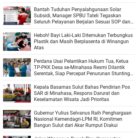
Kebangsaan
Bantah Tuduhan Penyalahgunaan Solar
Subsidi, Manager SPBU Tateli Tegaskan
Seluruh Pelayanan Berjalan Sesuai SOP dan
Regulasi
Heboh! Bayi Laki-Laki Ditemukan Terbungkus
Plastik dan Masih Berplasenta di Winangun
Atas
Perdana Usai Pelantikan Hukum Tua, Ketua
TP-PKK Desa se-Minahasa Resmi Dilantik
Serentak, Siap Percepat Penurunan Stunting
dan Perkuat Ketahanan Keluarga
Kepala Basarnas Sulut Bahas Pendirian Pos
SAR di Minahasa, Respons Darurat dan
Keselamatan Wisata Jadi Prioritas
Gubernur Yulius Selvanus Raih Penghargaan
Nasional Kemendagri-LPM RI, Komitmen
Bangun Sulut dari Akar Rumput Diakui