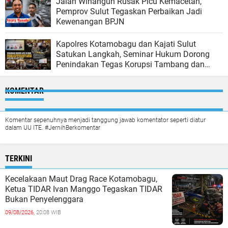
Jalan Winangun Rusak Picu Kemacetan,
Pemprov Sulut Tegaskan Perbaikan Jadi
Kewenangan BPJN
Kapolres Kotamobagu dan Kajati Sulut
Satukan Langkah, Seminar Hukum Dorong
Penindakan Tegas Korupsi Tambang dan
Kejahatan Ekologi
KOMENTAR
Komentar sepenuhnya menjadi tanggung jawab komentator seperti diatur
dalam UU ITE. #JernihBerkomentar
TERKINI
Kecelakaan Maut Drag Race Kotamobagu,
Ketua TIDAR Ivan Manggo Tegaskan TIDAR
Bukan Penyelenggara
09/08/2026,
20:08 WIB