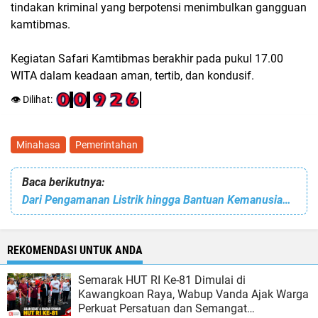
tindakan kriminal yang berpotensi menimbulkan gangguan
kamtibmas.
Kegiatan Safari Kamtibmas berakhir pada pukul 17.00
WITA dalam keadaan aman, tertib, dan kondusif.
👁️ Dilihat:
Minahasa
Pemerintahan
Baca berikutnya:
Dari Pengamanan Listrik hingga Bantuan Kemanusiaan TJSL, PLN UP3 Kotamobagu Hadir untuk Korban Banjir Bandang Bolaang Mongondow
REKOMENDASI UNTUK ANDA
Semarak HUT RI Ke-81 Dimulai di
Kawangkoan Raya, Wabup Vanda Ajak Warga
Perkuat Persatuan dan Semangat