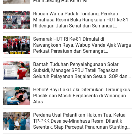
Putih Jelang Hut Ke 81 RI
Ribuan Warga Padati Tondano, Pemkab
Minahasa Resmi Buka Rangkaian HUT ke-81
RI dengan Jalan Sehat dan Semangat
Persatuan
Semarak HUT RI Ke-81 Dimulai di
Kawangkoan Raya, Wabup Vanda Ajak Warga
Perkuat Persatuan dan Semangat
Kebangsaan
Bantah Tuduhan Penyalahgunaan Solar
Subsidi, Manager SPBU Tateli Tegaskan
Seluruh Pelayanan Berjalan Sesuai SOP dan
Regulasi
Heboh! Bayi Laki-Laki Ditemukan Terbungkus
Plastik dan Masih Berplasenta di Winangun
Atas
Perdana Usai Pelantikan Hukum Tua, Ketua
TP-PKK Desa se-Minahasa Resmi Dilantik
Serentak, Siap Percepat Penurunan Stunting
dan Perkuat Ketahanan Keluarga