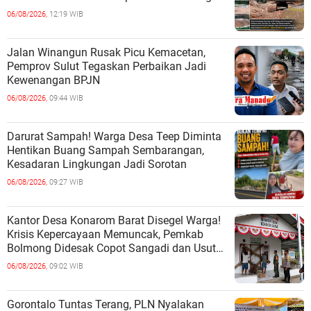
06/08/2026,
12:19 WIB
Jalan Winangun Rusak Picu Kemacetan,
Pemprov Sulut Tegaskan Perbaikan Jadi
Kewenangan BPJN
06/08/2026,
09:44 WIB
Darurat Sampah! Warga Desa Teep Diminta
Hentikan Buang Sampah Sembarangan,
Kesadaran Lingkungan Jadi Sorotan
06/08/2026,
09:27 WIB
Kantor Desa Konarom Barat Disegel Warga!
Krisis Kepercayaan Memuncak, Pemkab
Bolmong Didesak Copot Sangadi dan Usut
Dugaan Penyalahgunaan Wewenang
06/08/2026,
09:02 WIB
Gorontalo Tuntas Terang, PLN Nyalakan