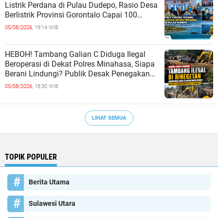
Listrik Perdana di Pulau Dudepo, Rasio Desa
Berlistrik Provinsi Gorontalo Capai 100
Persen
05/08/2026,
19:14 WIB
HEBOH! Tambang Galian C Diduga Ilegal
Beroperasi di Dekat Polres Minahasa, Siapa
Berani Lindungi? Publik Desak Penegakan
Hukum Tanpa Tebang Pilih
05/08/2026,
18:30 WIB
LIHAT SEMUA
TOPIK POPULER
Berita Utama
Sulawesi Utara