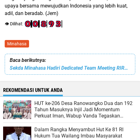
upaya bersama mewujudkan Indonesia yang lebih kuat,
adil, dan beradab. (Jem)
👁️ Dilihat:
Minahasa
Baca berikutnya:
Sekda Minahasa Hadiri Dedicated Team Meeting RIRU di Bandara Sam Ratulangi Manado
REKOMENDASI UNTUK ANDA
HUT ke-206 Desa Ranowangko Dua dan 192
Tahun Masuknya Injil Jadi Momentum
Perkuat Iman, Wabup Vanda Tegaskan
Pembangunan Harus Menyentuh Hati Rakyat
Dalam Rangka Menyambut Hut Ke 81 RI
Hukum Tua Wailang Imbau Masyarakat