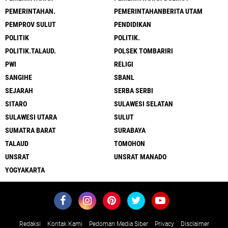
PEMERINTAHAN.
PEMERINTAHANBERITA UTAM
PEMPROV SULUT
PENDIDIKAN
POLITIK
POLITIK.
POLITIK.TALAUD.
POLSEK TOMBARIRI
PWI
RELIGI
SANGIHE
SBANL
SEJARAH
SERBA SERBI
SITARO
SULAWESI SELATAN
SULAWESI UTARA
SULUT
SUMATRA BARAT
SURABAYA
TALAUD
TOMOHON
UNSRAT
UNSRAT MANADO
YOGYAKARTA
Redaksi
Kontak Kami
Pedoman Media Siber
Privacy
Disclaimer