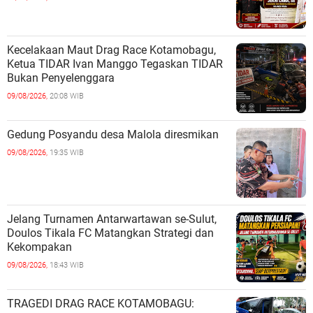
Kecelakaan Maut Drag Race Kotamobagu,
Ketua TIDAR Ivan Manggo Tegaskan TIDAR
Bukan Penyelenggara
09/08/2026,
20:08 WIB
Gedung Posyandu desa Malola diresmikan
09/08/2026,
19:35 WIB
Jelang Turnamen Antarwartawan se-Sulut,
Doulos Tikala FC Matangkan Strategi dan
Kekompakan
09/08/2026,
18:43 WIB
TRAGEDI DRAG RACE KOTAMOBAGU: