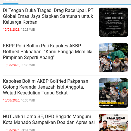
Di Tengah Duka Tragedi Drag Race Upai, PT
Global Emas Jaya Siapkan Santunan untuk
Keluarga Korban
10/08/2026,
12:25 WIB
KBPP Polri Boltim Puji Kapolres AKBP
Golfried Pakpahan: “Kami Bangga Memiliki
Pimpinan Seperti Abang”
10/08/2026,
10:38 WIB
Kapolres Boltim AKBP Golfried Pakpahan
Gotong Keranda Jenazah Istri Anggota,
Wujud Kepedulian Tanpa Sekat
10/08/2026,
10:33 WIB
HUT Jekri Lama SE, DPD Brigade Manguni
Kota Manado Sampaikan Doa dan Apresiasi
10/08/2026,
01:31 WIB