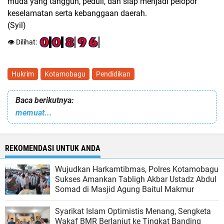
muda yang tangguh, peduli, dan siap menjadi
pelopor
keselamatan serta kebanggaan daerah.
(Syil)
👁️ Dilihat:
Hukrim
Kotamobagu
Pendidikan
Baca berikutnya:
memuat...
REKOMENDASI UNTUK ANDA
Wujudkan Harkamtibmas, Polres Kotamobagu
Sukses Amankan Tabligh Akbar Ustadz Abdul
Somad di Masjid Agung Baitul Makmur
Syarikat Islam Optimistis Menang, Sengketa
Wakaf BMR Berlanjut ke Tingkat Banding