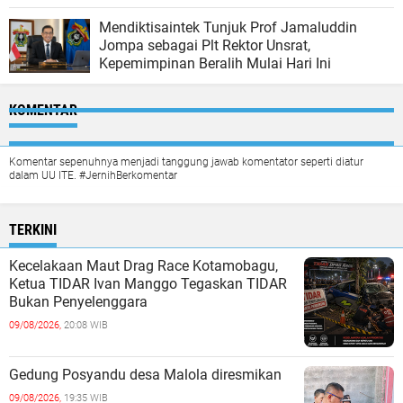
Mendiktisaintek Tunjuk Prof Jamaluddin
Jompa sebagai Plt Rektor Unsrat,
Kepemimpinan Beralih Mulai Hari Ini
KOMENTAR
Komentar sepenuhnya menjadi tanggung jawab komentator seperti diatur
dalam UU ITE. #JernihBerkomentar
TERKINI
Kecelakaan Maut Drag Race Kotamobagu,
Ketua TIDAR Ivan Manggo Tegaskan TIDAR
Bukan Penyelenggara
09/08/2026,
20:08 WIB
Gedung Posyandu desa Malola diresmikan
09/08/2026,
19:35 WIB