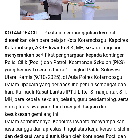
KOTAMOBAGU — Prestasi membanggakan kembali
ditorehkan oleh para pelajar Kota Kotamobagu. Kapolres
Kotamobagu,
AKBP Irwanto SIK, MH
, secara langsung
menyerahkan
sertifikat penghargaan
kepada kontingen
Polisi Cilik (Pocil)
dan
Patroli Keamanan Sekolah (PKS)
yang berhasil meraih
Juara 1 Tingkat Polda Sulawesi
Utara
, Kamis (9/10/2025), di Aula Polres Kotamobagu.
Dalam upacara yang berlangsung penuh semangat dan
haru itu, hadir
Kasat Lantas IPTU Lifter Simanjuntak SH,
MH
, para
kepala sekolah, pelatih, guru pendamping,
serta
orang tua siswa
yang turut menjadi bagian dari
kesuksesan gemilang ini.
Dalam sambutannya, Kapolres Irwanto menyampaikan
rasa bangga dan apresiasi tinggi
atas kerja keras, disiplin,
dan dedikasi yang ditunjukkan oleh kontingen Pocil dan