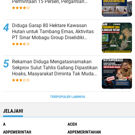
Permintaan 15 Persen, Pergantian
Kepsek Murni Sesuai Aturan
Diduga Garap 80 Hektare Kawasan
Hutan untuk Tambang Emas, Aktivitas
PT Sinar Mobagu Group Diselidiki
Aparat
Rekaman Diduga Mengatasnamakan
Sekprov Sulut Tahlis Gallang Dipastikan
Hoaks, Masyarakat Diminta Tak Mudah
Percaya
TERPOPULER LAINNYA
JELAJAHI
A
ACEH
ADPEMERINTAH
ADPEMERINTAHAN