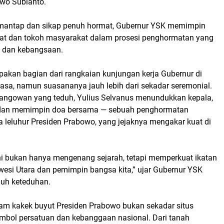
owo Subianto
.
mantap dan sikap penuh hormat, Gubernur YSK memimpin
at dan tokoh masyarakat dalam prosesi penghormatan yang
ah dan kebangsaan.
upakan bagian dari
rangkaian kunjungan kerja Gubernur di
hasa
, namun suasananya jauh lebih dari sekadar seremonial.
Langowan yang teduh,
Yulius Selvanus menundukkan kepala,
dan memimpin doa bersama
— sebuah penghormatan
leluhur Presiden Prabowo, yang jejaknya mengakar kuat di
i bukan hanya mengenang sejarah, tetapi memperkuat ikatan
wesi Utara dan pemimpin bangsa kita,” ujar Gubernur YSK
uh keteduhan.
m kakek buyut Presiden Prabowo bukan sekadar situs
imbol persatuan dan kebanggaan nasional
. Dari tanah