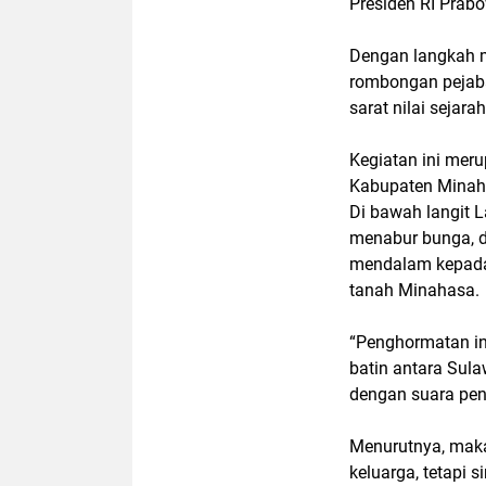
Presiden RI Prab
Dengan langkah 
rombongan pejab
sarat nilai sejar
Kegiatan ini mer
Kabupaten Mina
Di bawah langit 
menabur bunga, 
mendalam kepada 
tanah Minahasa.
“Penghormatan in
batin antara Sula
dengan suara pen
Menurutnya, maka
keluarga, tetapi
s