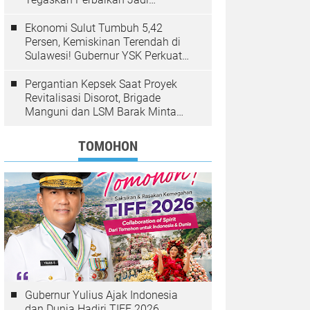
Kewenangan BPJN
Ekonomi Sulut Tumbuh 5,42
Persen, Kemiskinan Terendah di
Sulawesi! Gubernur YSK Perkuat
Pembangunan Inklusif Berbasis
Rakyat
Pergantian Kepsek Saat Proyek
Revitalisasi Disorot, Brigade
Manguni dan LSM Barak Minta
Sinode GMIM Tunda Kebijakan
TOMOHON
Gubernur Yulius Ajak Indonesia
dan Dunia Hadiri TIFF 2026,