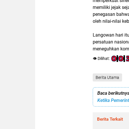
memperkuat siner
memiliki jejak se
penegasan bahw
oleh nilai-nilai 
Langowan hari it
persatuan nasion
meneguhkan komi
👁️ Dilihat:
Berita Utama
Baca berikutnya
Berita Terkait