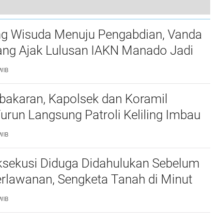
Gema Sejarah di Langowan: Gubernur Yulius Selvanus Tabur Bunga untuk Kakek Buyut Presiden Prabowo, Simbol Persatuan dan Kebanggaan Sulut!
ng Wisuda Menuju Pengabdian, Vanda
ang Ajak Lulusan IAKN Manado Jadi
ubahan bagi Bangsa
WIB
bakaran, Kapolsek dan Koramil
urun Langsung Patroli Keliling Imbau
ngkatkan Kewaspadaan
WIB
ksekusi Diduga Didahulukan Sebelum
rlawanan, Sengketa Tanah di Minut
tan
WIB