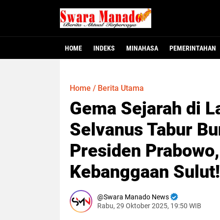
HOME
INDEKS
MINAHASA
PEMERINTAHAN
Minahasa - Dewan Perwakilan Rakyat Dae
MINAHASA, SMNC – Bupati Minahasa Robb
MINAHASA – Warga Desa Winangun Atas, 
Jakarta – Fakta baru mulai terungkap
MANADO – Gubernur Sulawesi Utara, Y
117 Pejabat Pemkab
Gubernur Yulius L
Dugaan Krimina
Heboh! Bay
Home
/
Berita Utama
Gema Sejarah di L
Selvanus Tabur Bu
Presiden Prabowo,
Kebanggaan Sulut!
Swara Manado News
Rabu, 29 Oktober 2025, 19:50 WIB