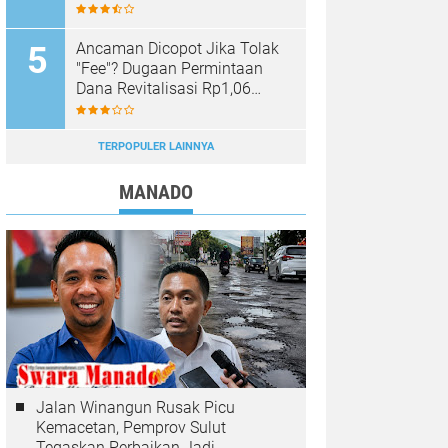
Dipastikan Hoaks, Masyarakat
Diminta Tak Mudah Percaya
Ancaman Dicopot Jika Tolak
"Fee"? Dugaan Permintaan
Dana Revitalisasi Rp1,06
Miliar di SMK YPKM Manado
Berpotensi Terseret Kasus
Tipikor
TERPOPULER LAINNYA
MANADO
Jalan Winangun Rusak Picu
Kemacetan, Pemprov Sulut
Tegaskan Perbaikan Jadi