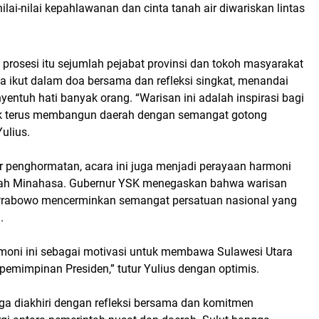
nilai-nilai kepahlawanan dan cinta tanah air diwariskan lintas
 prosesi itu sejumlah pejabat provinsi dan tokoh masyarakat
a ikut dalam
doa bersama dan refleksi singkat
, menandai
ntuh hati banyak orang. “Warisan ini adalah inspirasi bagi
uk terus membangun daerah dengan semangat gotong
ulius.
r penghormatan, acara ini juga menjadi
perayaan harmoni
rah Minahasa
. Gubernur YSK menegaskan bahwa
warisan
 Prabowo mencerminkan semangat persatuan nasional
yang
.
rmoni ini sebagai motivasi untuk membawa Sulawesi Utara
pemimpinan Presiden,” tutur Yulius dengan optimis.
nga diakhiri dengan refleksi bersama dan komitmen