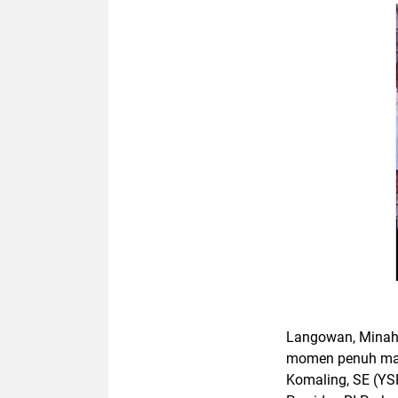
Langowan, Mina
momen penuh ma
Komaling, SE (YS