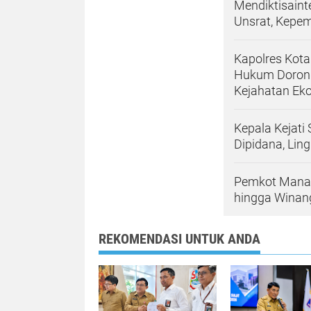
Mendiktisaint
Unsrat, Kepem
Kapolres Kota
Hukum Dorong
Kejahatan Eko
Kepala Kejati
Dipidana, Lin
Pemkot Manad
hingga Winang
REKOMENDASI UNTUK ANDA