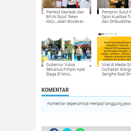
Pemkot Manado dan
Pemprov Sulut 
BPJN Sulut Teken
Opini Kualitas T
MoU, Jalan Boulevard
dari Ombudsma
hingga Winangun
Gubernur Yulius
Jadi Prioritas
Pelayanan Publ
Penataan
Terus Ditingkat
Gubernur Yulius
Viral di Media So
Selvanus Pimpin Apel
Curhatan Warg
Siaga El Nino,
Sangihe Soal Si
Tegaskan
Lemah Jadi Sor
Penanganan Karhutla
Akses Digital Din
dan Penegakan
Belum Merata
KOMENTAR
Hukum Tanpa
Kompromi
Komentar sepenuhnya menjadi tanggung jawab