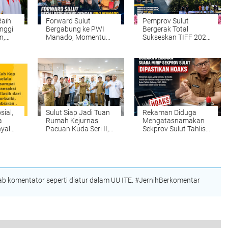
Raih
Forward Sulut
Pemprov Sulut
inggi
Bergabung ke PWI
Bergerak Total
n,
Manado, Momentum
Sukseskan TIFF 2026,
 Minta
Memperkuat
Jalur Manado–
ik
Profesionalisme dan
Tomohon Dipoles
kan
Integritas Pers
Sambut Wisatawan
Dunia
sial,
Sulut Siap Jadi Tuan
Rekaman Diduga
a
Rumah Kejurnas
Mengatasnamakan
nyal
Pacuan Kuda Seri II,
Sekprov Sulut Tahlis
otan:
Gubernur YSK Minta
Gallang Dipastikan
ilai
Persiapan
Hoaks, Masyarakat
Dimatangkan
Diminta Tak Mudah
Percaya
 komentator seperti diatur dalam UU ITE. #JernihBerkomentar