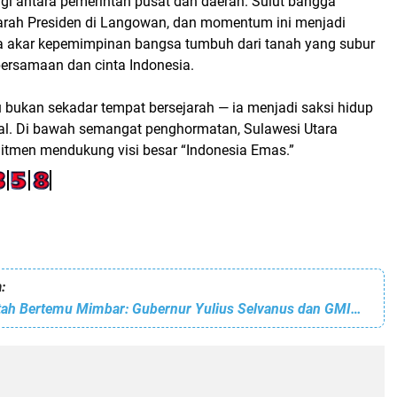
gi antara pemerintah pusat dan daerah.
Sulut bangga
jarah Presiden di Langowan
, dan momentum ini menjadi
a
akar kepemimpinan bangsa tumbuh dari tanah yang subur
kebersamaan dan cinta Indonesia.
u bukan sekadar tempat bersejarah — ia menjadi
saksi hidup
al
. Di bawah semangat penghormatan,
Sulawesi Utara
tmen mendukung visi besar “Indonesia Emas.”
:
Ketika Pemerintah Bertemu Mimbar: Gubernur Yulius Selvanus dan GMIM Satu Irama Wujudkan Natal Nasional Penuh Sukacita!