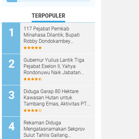
TERPOPULER
117 Pejabat Pemkab
Minahasa Dilantik, Bupati
Robby Dondokambey
Tekankan Integritas dan
Pelayanan Publik
Gubernur Yulius Lantik Tiga
Pejabat Eselon II, Yahya
Rondonuwu Naik Jabatan
Pimpin Dinas Pendidikan
Sulut
Diduga Garap 80 Hektare
Kawasan Hutan untuk
Tambang Emas, Aktivitas PT
Sinar Mobagu Group Diselidiki
Aparat
Rekaman Diduga
Mengatasnamakan Sekprov
Sulut Tahlis Gallang