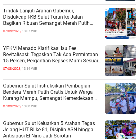
Tindak Lanjuti Arahan Gubernur,
Disdukcapil-KB Sulut Turun ke Jalan
Bagikan Ribuan Semangat Merah Putih
kepada Masyarakat
07/08/2026,
13:07 WIB
YPKM Manado Klarifikasi Isu Fee
Revitalisasi: Tegaskan Tak Ada Permintaan
15 Persen, Pergantian Kepsek Murni Sesuai
Aturan
07/08/2026,
13:14 WIB
Gubernur Sulut Instruksikan Pembagian
Bendera Merah Putih Gratis Untuk Warga
Kurang Mampu, Semangat Kemerdekaan
Harus Dirasakan Semua
07/08/2026,
13:08 WIB
Gubernur Sulut Keluarkan 5 Arahan Tegas
Jelang HUT RI ke-81, Disiplin ASN hingga
Antisipasi El Nino Jadi Sorotan