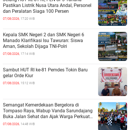
Pastikan Listrik Nusa Utara Andal, Personel
dan Peralatan Siaga 100 Persen
07/08/2026,
17:20 WIB
Kepala SMK Negeri 2 dan SMK Negeri 6
Manado Klarifikasi Isu Tawuran: Siswa
Aman, Sekolah Dijaga TNI-Polri
07/08/2026,
17:14 WIB
Sambut HUT RI ke-81 Pemdes Tokin Baru
gelar Orde Kiur
07/08/2026,
15:12 WIB
Semangat Kemerdekaan Bergelora di
Tompaso Raya, Wabup Vanda Sarundajang
Buka Jalan Sehat dan Ajak Warga Perkuat
Persatuan
07/08/2026,
14:48 WIB