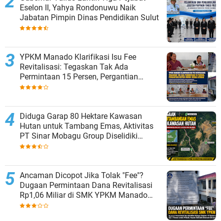
Eselon II, Yahya Rondonuwu Naik
Jabatan Pimpin Dinas Pendidikan Sulut
YPKM Manado Klarifikasi Isu Fee
Revitalisasi: Tegaskan Tak Ada
Permintaan 15 Persen, Pergantian
Kepsek Murni Sesuai Aturan
Diduga Garap 80 Hektare Kawasan
Hutan untuk Tambang Emas, Aktivitas
PT Sinar Mobagu Group Diselidiki
Aparat
Ancaman Dicopot Jika Tolak "Fee"?
Dugaan Permintaan Dana Revitalisasi
Rp1,06 Miliar di SMK YPKM Manado
Berpotensi Terseret Kasus Tipikor