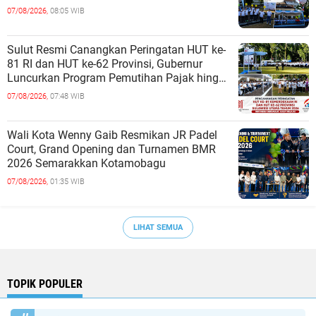
07/08/2026,
08:05 WIB
Sulut Resmi Canangkan Peringatan HUT ke-
81 RI dan HUT ke-62 Provinsi, Gubernur
Luncurkan Program Pemutihan Pajak hingga
Pembagian Jutaan Bibit Kelapa
07/08/2026,
07:48 WIB
Wali Kota Wenny Gaib Resmikan JR Padel
Court, Grand Opening dan Turnamen BMR
2026 Semarakkan Kotamobagu
07/08/2026,
01:35 WIB
LIHAT SEMUA
TOPIK POPULER