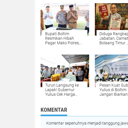
Bupati Boltim
Diduga Rangka
Resmikan Hibah
Jabatan, Cama
Pagar Mako Polres,
Bolaang Timur
Simbol Kuat Sinergi—
Sekaligus Sanga
Bukan Sekadar
Lolan II Disorot:
Seremoni.
Desak Klarifikas
Penindakan
Turun Langsung ke
Pesan Kuat Gub
Lapak! Gubernur
Yulius di Boltim:
Yulius Cek Harga
Jangan Biarkan
Bawang, Rica hingga
Provokasi Peca
Ayam di Gerakan
Belah ‘Torang 
Pangan Murah
Basudara’
KOMENTAR
Tutuyan
Komentar sepenuhnya menjadi tanggung jawab