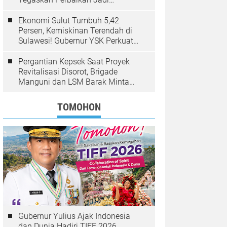
Kewenangan BPJN
Ekonomi Sulut Tumbuh 5,42
Persen, Kemiskinan Terendah di
Sulawesi! Gubernur YSK Perkuat
Pembangunan Inklusif Berbasis
Rakyat
Pergantian Kepsek Saat Proyek
Revitalisasi Disorot, Brigade
Manguni dan LSM Barak Minta
Sinode GMIM Tunda Kebijakan
TOMOHON
Gubernur Yulius Ajak Indonesia
dan Dunia Hadiri TIFF 2026,