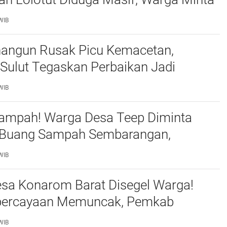
 Polri Tipidter Turun Tangan
WIB
nangun Rusak Picu Kemacetan,
Sulut Tegaskan Perbaikan Jadi
gan BPJN
WIB
Sampah! Warga Desa Teep Diminta
 Buang Sampah Sembarangan,
n Lingkungan Jadi Sorotan
WIB
esa Konarom Barat Disegel Warga!
epercayaan Memuncak, Pemkab
Didesak Copot Sangadi dan Usut
WIB