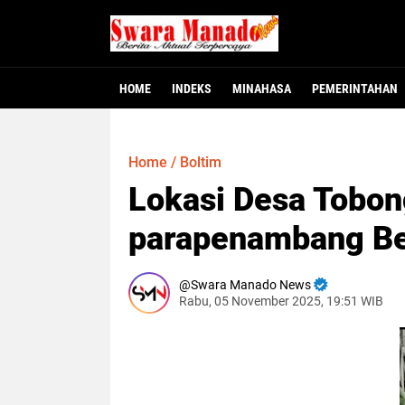
HOME
INDEKS
MINAHASA
PEMERINTAHAN
Minahasa - Dewan Perwakilan Rakyat Dae
MINAHASA, SMNC – Bupati Minahasa Robb
MINAHASA – Warga Desa Winangun Atas, 
Jakarta – Fakta baru mulai terungkap
MANADO – Gubernur Sulawesi Utara, Y
117 Pejabat Pemkab
Gubernur Yulius L
Dugaan Krimina
Heboh! Bay
Home
/
Boltim
Lokasi Desa Tobon
parapenambang Be
Swara Manado News
Rabu, 05 November 2025, 19:51 WIB