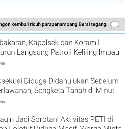
ngon kembali ricuh parapenambang Bersi tegang.
bakaran, Kapolsek dan Koramil
urun Langsung Patroli Keliling Imbau
ngkatkan Kewaspadaan
WIB
ksekusi Diduga Didahulukan Sebelum
rlawanan, Sengketa Tanah di Minut
tan
WIB
gin Jadi Sorotan! Aktivitas PETI di
n Lolotut Diduga Masif, Warga Minta