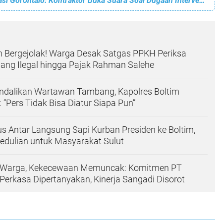
Forum Demokrasi Gorontalo: Kontraktor Buka Suara Soal Dugaan Intervensi Proyek di Bone Bolango
m Bergejolak! Warga Desak Satgas PPKH Periksa
ng Ilegal hingga Pajak Rahman Salehe
endalikan Wartawan Tambang, Kapolres Boltim
 “Pers Tidak Bisa Diatur Siapa Pun”
us Antar Langsung Sapi Kurban Presiden ke Boltim,
edulian untuk Masyarakat Sulut
p Warga, Kekecewaan Memuncak: Komitmen PT
Perkasa Dipertanyakan, Kinerja Sangadi Disorot