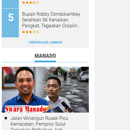
Dipastikan Hoaks, Masyarakat
Diminta Tak Mudah Percaya
Bupati Robby Dondokambey
Serahkan SK Kenaikan
Pangkat, Tegaskan Disiplin
ASN Jadi Prioritas
TERPOPULER LAINNYA
MANADO
Jalan Winangun Rusak Picu
Kemacetan, Pemprov Sulut
Tegaskan Perbaikan Jadi