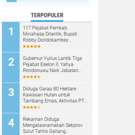
TERPOPULER
117 Pejabat Pemkab
Minahasa Dilantik, Bupati
Robby Dondokambey
Tekankan Integritas dan
Pelayanan Publik
Gubernur Yulius Lantik Tiga
Pejabat Eselon II, Yahya
Rondonuwu Naik Jabatan
Pimpin Dinas Pendidikan
Sulut
Diduga Garap 80 Hektare
Kawasan Hutan untuk
Tambang Emas, Aktivitas PT
Sinar Mobagu Group Diselidiki
Aparat
Rekaman Diduga
Mengatasnamakan Sekprov
Sulut Tahlis Gallang