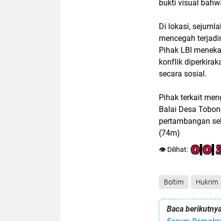
bukti visual bahw
Di lokasi, sejumla
mencegah terjadi
Pihak LBI meneka
konflik diperkir
secara sosial.
Pihak terkait me
Balai Desa Tobon
pertambangan se
(74m)
👁️ Dilihat:
Boltim
Hukrim
Baca berikutnya