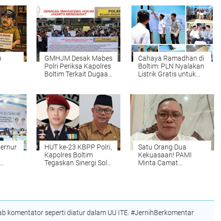
p
GMHJM Desak Mabes
Cahaya Ramadhan di
t
Polri Periksa Kapolres
Boltim: PLN Nyalakan
Boltim Terkait Dugaan
Listrik Gratis untuk
di
Pungli
Warga Prasejahtera,
 Publik
Bupati Oskar: Ini
i dan
Energi Baru bagi
Harapan Rakyat
ernur
HUT ke-23 KBPP Polri,
Satu Orang Dua
Kapolres Boltim
Kekuasaan! PAMI
Tegaskan Sinergi Solid
Minta Camat
h
Jaga Stabilitas
Modayag Dicopot
Samua
Kamtibmas
 komentator seperti diatur dalam UU ITE. #JernihBerkomentar