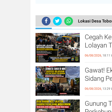
Lokasi Desa Tobo
TERKINI
Cegah Ke
Lolayan T
Warga Ti
06/08/2026,
18:11 
Gawat! E
Sidang Pe
Jadi Soro
06/08/2026,
13:29 
Gunung Ta
Perkebuna