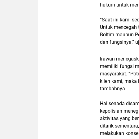
hukum untuk menc
“Saat ini kami se
Untuk mencegah te
Boltim maupun P
dan fungsinya,” 
Irawan menegaska
memiliki fungsi 
masyarakat. “Pot
klien kami, maka 
tambahnya.
Hal senada disam
kepolisian meneg
aktivitas yang be
ditarik sementar
melakukan konsen