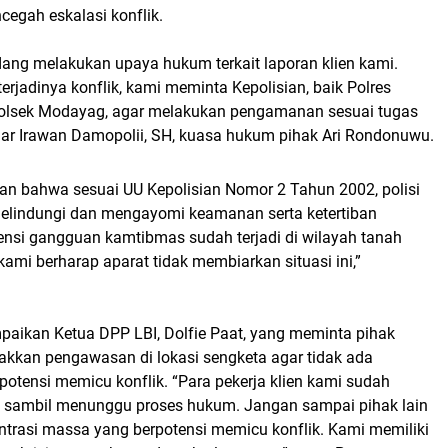
egah eskalasi konflik.
dang melakukan upaya hukum terkait laporan klien kami.
rjadinya konflik, kami meminta Kepolisian, baik Polres
olsek Modayag, agar melakukan pengamanan sesuai tugas
ujar Irawan Damopolii, SH, kuasa hukum pihak Ari Rondonuwu.
n bahwa sesuai UU Kepolisian Nomor 2 Tahun 2002, polisi
melindungi dan mengayomi keamanan serta ketertiban
ensi gangguan kamtibmas sudah terjadi di wilayah tanah
kami berharap aparat tidak membiarkan situasi ini,”
paikan Ketua DPP LBI, Dolfie Paat, yang meminta pihak
akkan pengawasan di lokasi sengketa agar tidak ada
rpotensi memicu konflik. “Para pekerja klien kami sudah
a, sambil menunggu proses hukum. Jangan sampai pihak lain
trasi massa yang berpotensi memicu konflik. Kami memiliki