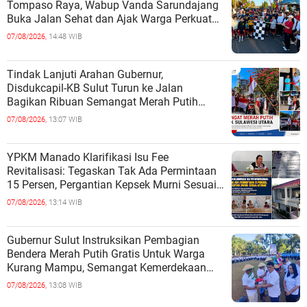
Tompaso Raya, Wabup Vanda Sarundajang
Buka Jalan Sehat dan Ajak Warga Perkuat
Persatuan
07/08/2026,
14:48 WIB
Tindak Lanjuti Arahan Gubernur,
Disdukcapil-KB Sulut Turun ke Jalan
Bagikan Ribuan Semangat Merah Putih
kepada Masyarakat
07/08/2026,
13:07 WIB
YPKM Manado Klarifikasi Isu Fee
Revitalisasi: Tegaskan Tak Ada Permintaan
15 Persen, Pergantian Kepsek Murni Sesuai
Aturan
07/08/2026,
13:14 WIB
Gubernur Sulut Instruksikan Pembagian
Bendera Merah Putih Gratis Untuk Warga
Kurang Mampu, Semangat Kemerdekaan
Harus Dirasakan Semua
07/08/2026,
13:08 WIB