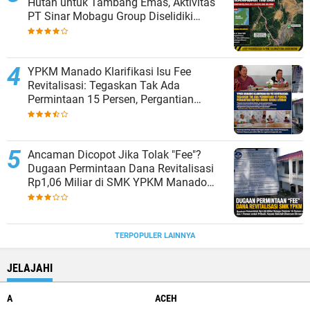
Hutan untuk Tambang Emas, Aktivitas
PT Sinar Mobagu Group Diselidiki
Aparat
YPKM Manado Klarifikasi Isu Fee
Revitalisasi: Tegaskan Tak Ada
Permintaan 15 Persen, Pergantian
Kepsek Murni Sesuai Aturan
Ancaman Dicopot Jika Tolak "Fee"?
Dugaan Permintaan Dana Revitalisasi
Rp1,06 Miliar di SMK YPKM Manado
Berpotensi Terseret Kasus Tipikor
TERPOPULER LAINNYA
JELAJAHI
A
ACEH