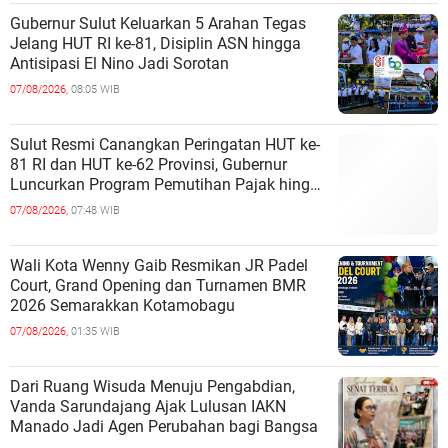
Gubernur Sulut Keluarkan 5 Arahan Tegas
Jelang HUT RI ke-81, Disiplin ASN hingga
Antisipasi El Nino Jadi Sorotan
07/08/2026,
08:05 WIB
Sulut Resmi Canangkan Peringatan HUT ke-
81 RI dan HUT ke-62 Provinsi, Gubernur
Luncurkan Program Pemutihan Pajak hingga
Pembagian Jutaan Bibit Kelapa
07/08/2026,
07:48 WIB
Wali Kota Wenny Gaib Resmikan JR Padel
Court, Grand Opening dan Turnamen BMR
2026 Semarakkan Kotamobagu
07/08/2026,
01:35 WIB
Dari Ruang Wisuda Menuju Pengabdian,
Vanda Sarundajang Ajak Lulusan IAKN
Manado Jadi Agen Perubahan bagi Bangsa