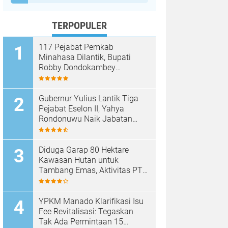
TERPOPULER
117 Pejabat Pemkab
Minahasa Dilantik, Bupati
Robby Dondokambey
Tekankan Integritas dan
Pelayanan Publik
Gubernur Yulius Lantik Tiga
Pejabat Eselon II, Yahya
Rondonuwu Naik Jabatan
Pimpin Dinas Pendidikan
Sulut
Diduga Garap 80 Hektare
Kawasan Hutan untuk
Tambang Emas, Aktivitas PT
Sinar Mobagu Group Diselidiki
Aparat
YPKM Manado Klarifikasi Isu
Fee Revitalisasi: Tegaskan
Tak Ada Permintaan 15