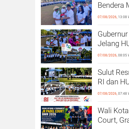
Bendera M
Kurang M
07/08/2026,
13:08 
Dirasaka
Gubernur 
Jelang HU
Antisipas
07/08/2026,
08:05 
Sulut Re
RI dan HU
Program 
07/08/2026,
07:48 
Jutaan Bi
Wali Kot
Court, G