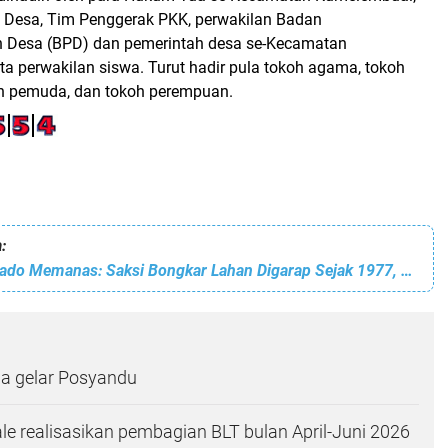
Desa, Tim Penggerak PKK, perwakilan Badan
 Desa (BPD) dan pemerintah desa se-Kecamatan
a perwakilan siswa. Turut hadir pula tokoh agama, tokoh
h pemuda, dan tokoh perempuan.
:
Sidang PN Manado Memanas: Saksi Bongkar Lahan Digarap Sejak 1977, Kuasa Hukum Laporkan Dugaan Keterangan Palsu ke Polda Sulut
 gelar Posyandu
e realisasikan pembagian BLT bulan April-Juni 2026