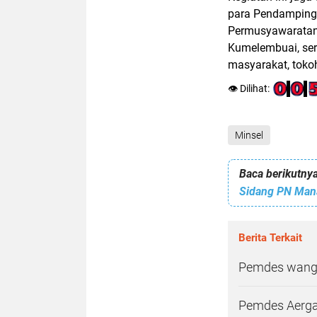
para Pendamping 
Permusyawaratan
Kumelembuai, sert
masyarakat, toko
👁️ Dilihat:
Minsel
Baca berikutnya
Berita Terkait
Pemdes wanga
Pemdes Aergal