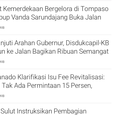
 Kemerdekaan Bergelora di Tompaso
bup Vanda Sarundajang Buka Jalan
n Ajak Warga Perkuat Persatuan
WIB
njuti Arahan Gubernur, Disdukcapil-KB
un ke Jalan Bagikan Ribuan Semangat
tih kepada Masyarakat
WIB
do Klarifikasi Isu Fee Revitalisasi:
 Tak Ada Permintaan 15 Persen,
n Kepsek Murni Sesuai Aturan
WIB
Sulut Instruksikan Pembagian