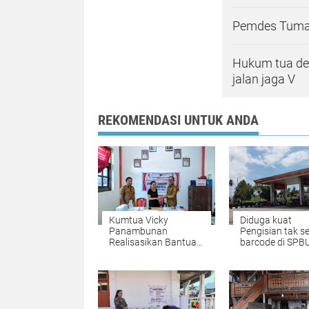
Pemdes Tumal
Hukum tua de
jalan jaga V
REKOMENDASI UNTUK ANDA
Kumtua Vicky
Diduga kuat
Panambunan
Pengisian tak s
Realisasikan Bantuan
barcode di SPB
Langsung tunai(BLT)
Kapitu,Polres M
diminta periksa