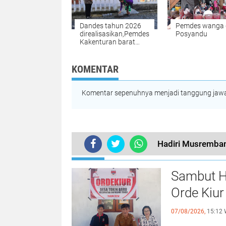
Dandes tahun 2026
Pemdes wanga 
direalisasikan,Pemdes
Posyandu
Kakenturan barat
bangun jalan paving
blok
KOMENTAR
Komentar sepenuhnya menjadi tanggung jawab
Hadiri Musremban
TERKINI
Sambut H
Orde Kiur
07/08/2026,
15:12 