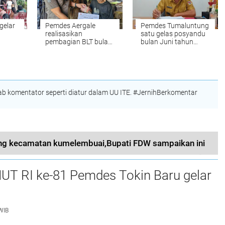
gelar
Pemdes Aergale
Pemdes Tumaluntung
realisasikan
satu gelas posyandu
pembagian BLT bulan
bulan Juni tahun
April-Juni 2026
2026
 komentator seperti diatur dalam UU ITE. #JernihBerkomentar
g kecamatan kumelembuai,Bupati FDW sampaikan ini
UT RI ke-81 Pemdes Tokin Baru gelar
WIB