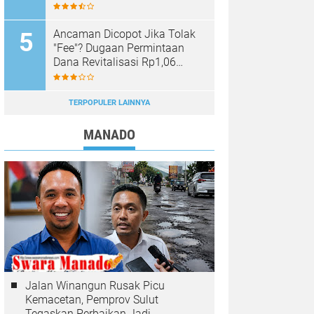
Persen, Pergantian Kepsek
Murni Sesuai Aturan
Ancaman Dicopot Jika Tolak
"Fee"? Dugaan Permintaan
Dana Revitalisasi Rp1,06
Miliar di SMK YPKM Manado
Berpotensi Terseret Kasus
Tipikor
TERPOPULER LAINNYA
MANADO
Jalan Winangun Rusak Picu
Kemacetan, Pemprov Sulut
Tegaskan Perbaikan Jadi