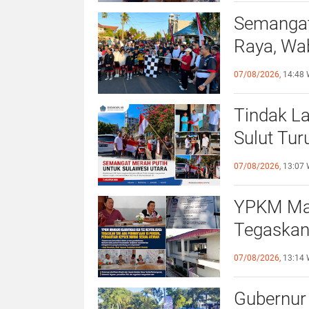
Semangat
Raya, Wa
Sehat da
07/08/2026,
14:48 
Tindak La
Sulut Tur
Merah Pu
07/08/2026,
13:07 
YPKM Mana
Tegaskan
Pergantia
07/08/2026,
13:14 
Gubernur 