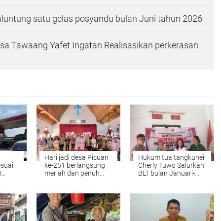
untung satu gelas posyandu bulan Juni tahun 2026
sa Tawaang Yafet Ingatan Realisasikan perkerasan
Hari jadi desa Picuan
Hukum tua tangkunei
esuai
ke-251 berlangsung
Cherly Tuwo Salurkan
U
meriah dan penuh
BLT bulan Januari-
insel
Ucapan Syukur
Juni 2026