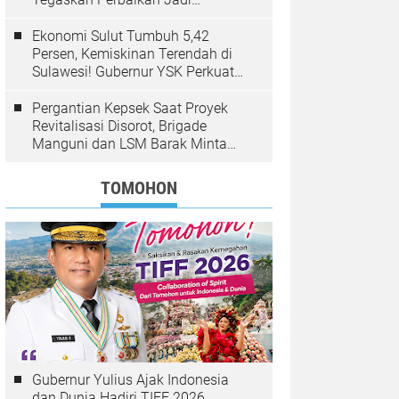
Kewenangan BPJN
Ekonomi Sulut Tumbuh 5,42
Persen, Kemiskinan Terendah di
Sulawesi! Gubernur YSK Perkuat
Pembangunan Inklusif Berbasis
Rakyat
Pergantian Kepsek Saat Proyek
Revitalisasi Disorot, Brigade
Manguni dan LSM Barak Minta
Sinode GMIM Tunda Kebijakan
TOMOHON
Gubernur Yulius Ajak Indonesia
dan Dunia Hadiri TIFF 2026,