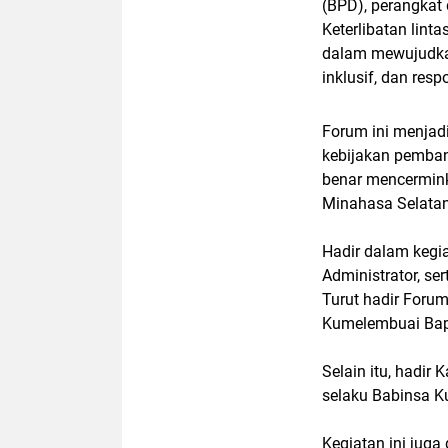
(BPD), perangkat
Keterlibatan lin
dalam mewujudkan
inklusif, dan res
Forum ini menjad
kebijakan pemban
benar mencermink
Minahasa Selatan
Hadir dalam kegia
Administrator, s
Turut hadir Foru
Kumelembuai Bap
Selain itu, hadir
selaku Babinsa K
Kegiatan ini jug