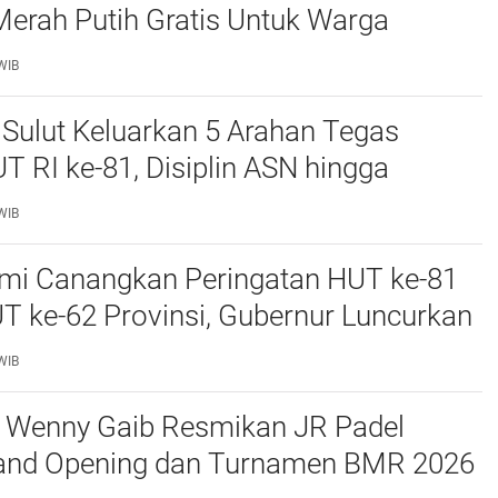
erah Putih Gratis Untuk Warga
ampu, Semangat Kemerdekaan Harus
WIB
n Semua
Sulut Keluarkan 5 Arahan Tegas
T RI ke-81, Disiplin ASN hingga
i El Nino Jadi Sorotan
WIB
smi Canangkan Peringatan HUT ke-81
T ke-62 Provinsi, Gubernur Luncurkan
Pemutihan Pajak hingga Pembagian
WIB
bit Kelapa
a Wenny Gaib Resmikan JR Padel
rand Opening dan Turnamen BMR 2026