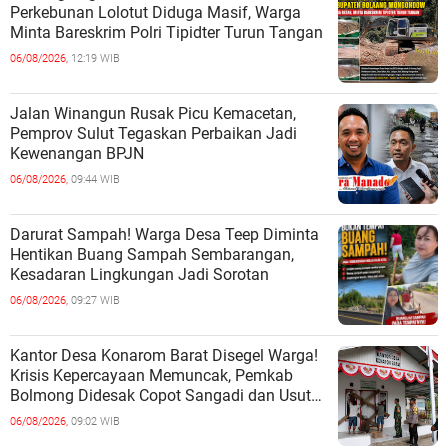
Perkebunan Lolotut Diduga Masif, Warga
Minta Bareskrim Polri Tipidter Turun Tangan
06/08/2026,
12:19 WIB
Jalan Winangun Rusak Picu Kemacetan,
Pemprov Sulut Tegaskan Perbaikan Jadi
Kewenangan BPJN
06/08/2026,
09:44 WIB
Darurat Sampah! Warga Desa Teep Diminta
Hentikan Buang Sampah Sembarangan,
Kesadaran Lingkungan Jadi Sorotan
06/08/2026,
09:27 WIB
Kantor Desa Konarom Barat Disegel Warga!
Krisis Kepercayaan Memuncak, Pemkab
Bolmong Didesak Copot Sangadi dan Usut
Dugaan Penyalahgunaan Wewenang
06/08/2026,
09:02 WIB