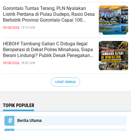
Gorontalo Tuntas Terang, PLN Nyalakan
Listrik Perdana di Pulau Dudepo, Rasio Desa
Berlistrik Provinsi Gorontalo Capai 100
Persen
05/08/2026,
19:14 WIB
HEBOH! Tambang Galian C Diduga Ilegal
Beroperasi di Dekat Polres Minahasa, Siapa
Berani Lindungi? Publik Desak Penegakan
Hukum Tanpa Tebang Pilih
05/08/2026,
18:30 WIB
LIHAT SEMUA
TOPIK POPULER
Berita Utama