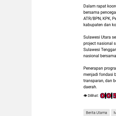
Dalam rapat koor
bersama pencegah
ATR/BPN, KPK, Pem
kabupaten dan kot
Sulawesi Utara se
project nasional 
Sulawesi Tenggar
nasional bersama 
Penerapan progr
menjadi fondasi b
transparan, dan 
daerah.
👁️ Dilihat:
Berita Utama
M