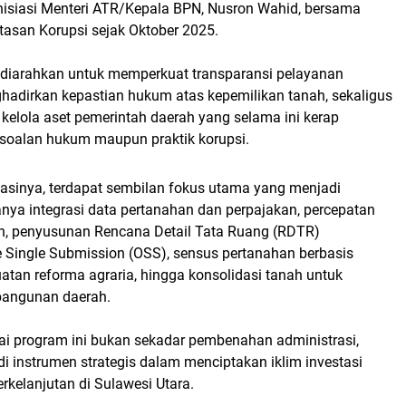
inisiasi Menteri ATR/Kepala BPN, Nusron Wahid, bersama
asan Korupsi sejak Oktober 2025.
 diarahkan untuk memperkuat transparansi pelayanan
hadirkan kepastian hukum atas kepemilikan tanah, sekaligus
kelola aset pemerintah daerah yang selama ini kerap
rsoalan hukum maupun praktik korupsi.
sinya, terdapat sembilan fokus utama yang menjadi
aranya integrasi data pertanahan dan perpajakan, percepatan
h, penyusunan Rencana Detail Tata Ruang (RDTR)
ne Single Submission (OSS), sensus pertanahan berbasis
atan reforma agraria, hingga konsolidasi tanah untuk
angunan daerah.
ai program ini bukan sekadar pembenahan administrasi,
di instrumen strategis dalam menciptakan iklim investasi
rkelanjutan di Sulawesi Utara.