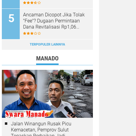
Sinar Mobagu Group Diselidiki
Aparat
Ancaman Dicopot Jika Tolak
"Fee"? Dugaan Permintaan
Dana Revitalisasi Rp1,06
Miliar di SMK YPKM Manado
Berpotensi Terseret Kasus
Tipikor
TERPOPULER LAINNYA
MANADO
Jalan Winangun Rusak Picu
Kemacetan, Pemprov Sulut
Tegaskan Perbaikan Jadi