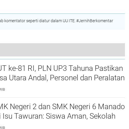
ari
Unsrat,
Hukum Dorong
Kepemimpinan
Penindakan Tegas
Beralih Mulai Hari Ini
Korupsi Tambang dan
Kejahatan Ekologi
 komentator seperti diatur dalam UU ITE. #JernihBerkomentar
Sulut Jadi Pilot Project Nasional! ATR/BPN dan KPK Perkuat Tata Kelola Tanah, Aset Daerah hingga Investasi
UT ke-81 RI, PLN UP3 Tahuna Pastikan
usa Utara Andal, Personel dan Peralatan
0 Persen
WIB
MK Negeri 2 dan SMK Negeri 6 Manado
si Isu Tawuran: Siswa Aman, Sekolah
I-Polri
WIB