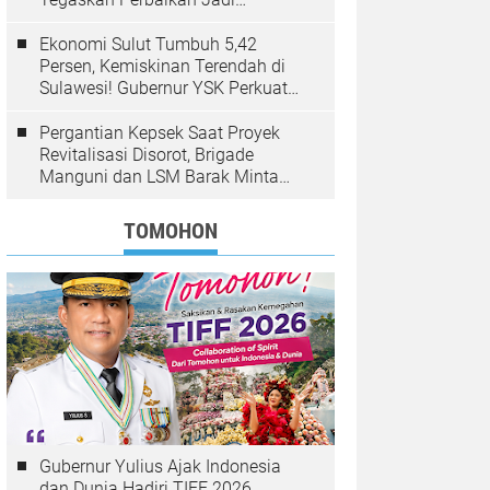
Kewenangan BPJN
Ekonomi Sulut Tumbuh 5,42
Persen, Kemiskinan Terendah di
Sulawesi! Gubernur YSK Perkuat
Pembangunan Inklusif Berbasis
Rakyat
Pergantian Kepsek Saat Proyek
Revitalisasi Disorot, Brigade
Manguni dan LSM Barak Minta
Sinode GMIM Tunda Kebijakan
TOMOHON
Gubernur Yulius Ajak Indonesia
dan Dunia Hadiri TIFF 2026,