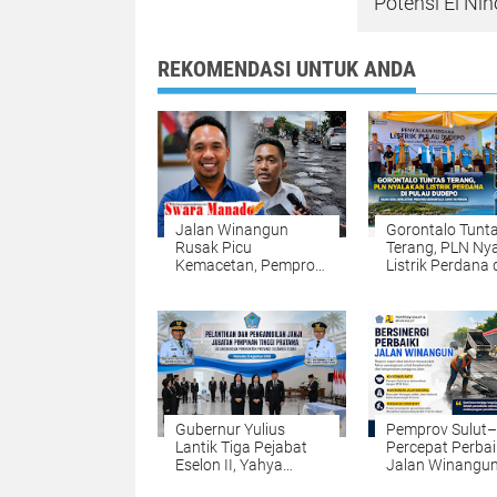
Potensi El N
REKOMENDASI UNTUK ANDA
Jalan Winangun
Gorontalo Tunt
Rusak Picu
Terang, PLN Ny
Kemacetan, Pemprov
Listrik Perdana 
Sulut Tegaskan
Pulau Dudepo, 
Perbaikan Jadi
Desa Berlistrik
Kewenangan BPJN
Provinsi Goront
Capai 100 Pers
Gubernur Yulius
Pemprov Sulut
Lantik Tiga Pejabat
Percepat Perba
Eselon II, Yahya
Jalan Winangun
Rondonuwu Naik
Penambalan Dit