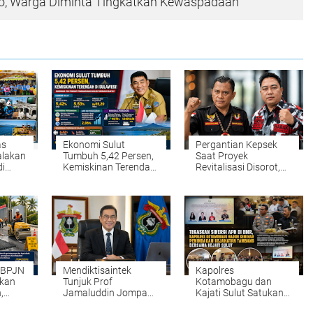
iño, Warga Diminta Tingkatkan Kewaspadaan
as
Ekonomi Sulut
Pergantian Kepsek
alakan
Tumbuh 5,42 Persen,
Saat Proyek
di
Kemiskinan Terendah
Revitalisasi Disorot,
Rasio
di Sulawesi! Gubernur
Brigade Manguni dan
YSK Perkuat
LSM Barak Minta
alo
Pembangunan
Sinode GMIM Tunda
en
Inklusif Berbasis
Kebijakan
Rakyat
–BPJN
Mendiktisaintek
Kapolres
ikan
Tunjuk Prof
Kotamobagu dan
,
Jamaluddin Jompa
Kajati Sulut Satukan
arget
sebagai Plt Rektor
Langkah, Seminar