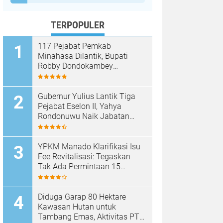
TERPOPULER
117 Pejabat Pemkab
Minahasa Dilantik, Bupati
Robby Dondokambey
Tekankan Integritas dan
Pelayanan Publik
Gubernur Yulius Lantik Tiga
Pejabat Eselon II, Yahya
Rondonuwu Naik Jabatan
Pimpin Dinas Pendidikan
Sulut
YPKM Manado Klarifikasi Isu
Fee Revitalisasi: Tegaskan
Tak Ada Permintaan 15
Persen, Pergantian Kepsek
Murni Sesuai Aturan
Diduga Garap 80 Hektare
Kawasan Hutan untuk
Tambang Emas, Aktivitas PT