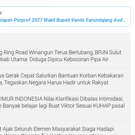
:
Matangkan Persiapan Porprof 2027 Wakil Bupati Vanda Sarundajang Audensi Bersama Ketua KONI Minahasa
g Ring Road Winangun Terus Berlubang, BPJN Sulut
bab Utama: Diduga Dipicu Kebocoran Pipa Air
ius Gerak Cepat Salurkan Bantuan Korban Kebakaran
, Tegaskan Negara Harus Hadir untuk Rakyat
UR INDONESIA Nilai Klarifikasi Dibalas Intimidasi,
n Banyak belajar lagi Buat Viktor Sesuai KUHAP pasal
t Ajak Seluruh Elemen Masyarakat Siaga Hadapi