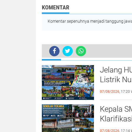
Jabatan Pimpin Dinas
Rampung Dua H
Pendidikan Sulut
KOMENTAR
Komentar sepenuhnya menjadi tanggung jawab
TERKINI
Jelang H
Listrik N
Siaga 10
07/08/2026,
17:20 
Kepala S
Klarifika
Dijaga TN
07/08/2026,
17:14 