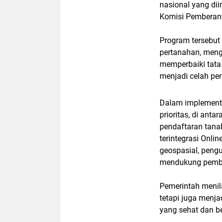
nasional yang di
Komisi Pemberant
Program tersebut
pertanahan, meng
memperbaiki tata 
menjadi celah pe
Dalam implementa
prioritas, di ant
pendaftaran tana
terintegrasi Onli
geospasial, pengu
mendukung pemb
Pemerintah menil
tetapi juga menja
yang sehat dan be