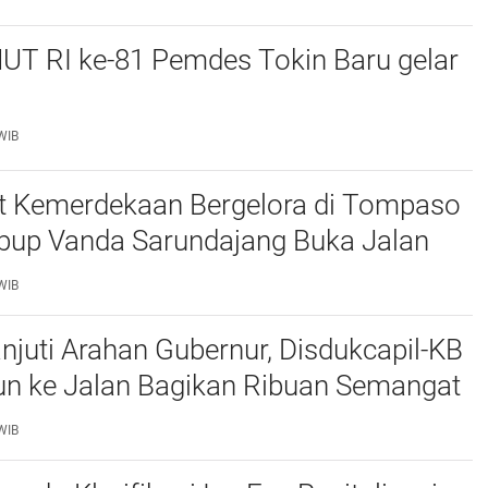
UT RI ke-81 Pemdes Tokin Baru gelar
WIB
 Kemerdekaan Bergelora di Tompaso
bup Vanda Sarundajang Buka Jalan
n Ajak Warga Perkuat Persatuan
WIB
njuti Arahan Gubernur, Disdukcapil-KB
un ke Jalan Bagikan Ribuan Semangat
tih kepada Masyarakat
WIB