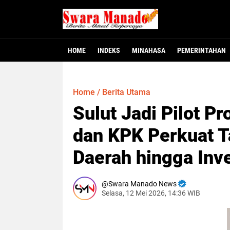
HOME
INDEKS
MINAHASA
PEMERINTAHAN
Minahasa - Dewan Perwakilan Rakyat Dae
MINAHASA, SMNC – Bupati Minahasa Robb
MINAHASA – Warga Desa Winangun Atas, 
Jakarta – Fakta baru mulai terungkap
MANADO – Gubernur Sulawesi Utara, Y
117 Pejabat Pemkab
Gubernur Yulius L
Dugaan Krimina
Heboh! Bay
Home
/
Berita Utama
Sulut Jadi Pilot P
dan KPK Perkuat Ta
Daerah hingga Inve
Swara Manado News
Selasa, 12 Mei 2026, 14:36 WIB