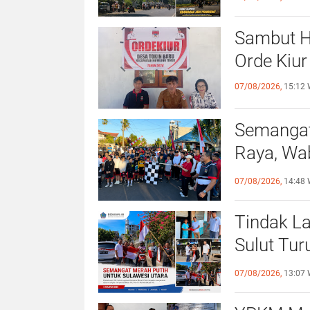
Sambut H
Orde Kiur
07/08/2026,
15:12 
Semangat
Raya, Wa
Sehat da
07/08/2026,
14:48 
Tindak La
Sulut Tur
Merah Pu
07/08/2026,
13:07 