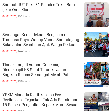
Sambut HUT RI ke-81 Pemdes Tokin Baru
gelar Orde Kiur
07/08/2026,
15:12 WIB
Semangat Kemerdekaan Bergelora di
Tompaso Raya, Wabup Vanda Sarundajang
Buka Jalan Sehat dan Ajak Warga Perkuat
Persatuan
07/08/2026,
14:48 WIB
Tindak Lanjuti Arahan Gubernur,
Disdukcapil-KB Sulut Turun ke Jalan
Bagikan Ribuan Semangat Merah Putih
kepada Masyarakat
07/08/2026,
13:07 WIB
YPKM Manado Klarifikasi Isu Fee
Revitalisasi: Tegaskan Tak Ada Permintaan
15 Persen, Pergantian Kepsek Murni Sesuai
Aturan