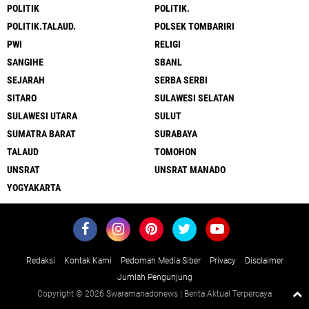
POLITIK
POLITIK.
POLITIK.TALAUD.
POLSEK TOMBARIRI
PWI
RELIGI
SANGIHE
SBANL
SEJARAH
SERBA SERBI
SITARO
SULAWESI SELATAN
SULAWESI UTARA
SULUT
SUMATRA BARAT
SURABAYA
TALAUD
TOMOHON
UNSRAT
UNSRAT MANADO
YOGYAKARTA
Redaksi
Kontak Kami
Pedoman Media Siber
Privacy
Disclaimer
Jumlah Pengunjung
Copyright ©
2026 Swaramanadonews | Berita Aktual Terpercaya