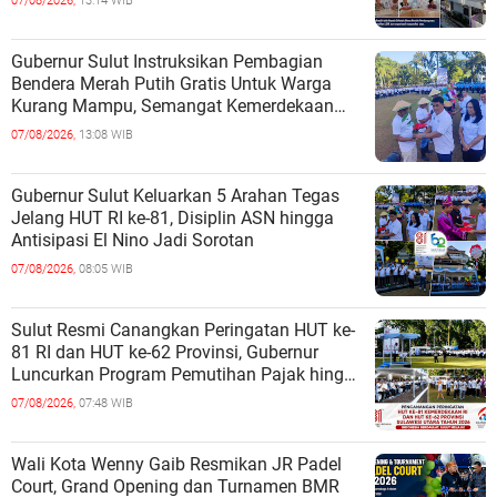
07/08/2026,
13:14 WIB
Gubernur Sulut Instruksikan Pembagian
Bendera Merah Putih Gratis Untuk Warga
Kurang Mampu, Semangat Kemerdekaan
Harus Dirasakan Semua
07/08/2026,
13:08 WIB
Gubernur Sulut Keluarkan 5 Arahan Tegas
Jelang HUT RI ke-81, Disiplin ASN hingga
Antisipasi El Nino Jadi Sorotan
07/08/2026,
08:05 WIB
Sulut Resmi Canangkan Peringatan HUT ke-
81 RI dan HUT ke-62 Provinsi, Gubernur
Luncurkan Program Pemutihan Pajak hingga
Pembagian Jutaan Bibit Kelapa
07/08/2026,
07:48 WIB
Wali Kota Wenny Gaib Resmikan JR Padel
Court, Grand Opening dan Turnamen BMR