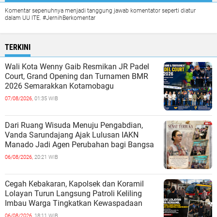
Komentar sepenuhnya menjadi tanggung jawab komentator seperti diatur
dalam UU ITE. #JernihBerkomentar
TERKINI
Wali Kota Wenny Gaib Resmikan JR Padel
Court, Grand Opening dan Turnamen BMR
2026 Semarakkan Kotamobagu
07/08/2026,
01:35 WIB
Dari Ruang Wisuda Menuju Pengabdian,
Vanda Sarundajang Ajak Lulusan IAKN
Manado Jadi Agen Perubahan bagi Bangsa
06/08/2026,
20:21 WIB
Cegah Kebakaran, Kapolsek dan Koramil
Lolayan Turun Langsung Patroli Keliling
Imbau Warga Tingkatkan Kewaspadaan
06/08/2026,
18:11 WIB