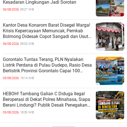
Kesadaran Lingkungan Jadi Sorotan
06/08/2026,
09:27 WIB
Kantor Desa Konarom Barat Disegel Warga!
Krisis Kepercayaan Memuncak, Pemkab
Bolmong Didesak Copot Sangadi dan Usut
Dugaan Penyalahgunaan Wewenang
06/08/2026,
09:02 WIB
Gorontalo Tuntas Terang, PLN Nyalakan
Listrik Perdana di Pulau Dudepo, Rasio Desa
Berlistrik Provinsi Gorontalo Capai 100
Persen
05/08/2026,
19:14 WIB
HEBOH! Tambang Galian C Diduga Ilegal
Beroperasi di Dekat Polres Minahasa, Siapa
Berani Lindungi? Publik Desak Penegakan
Hukum Tanpa Tebang Pilih
05/08/2026,
18:30 WIB