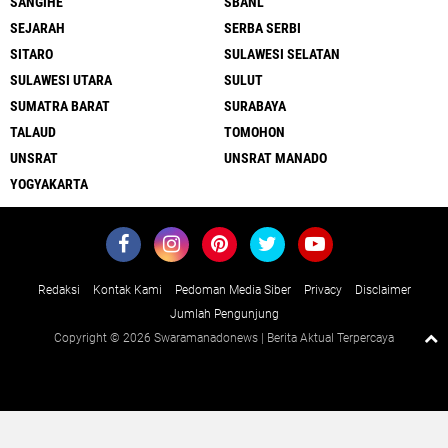
SANGIHE
SBANL
SEJARAH
SERBA SERBI
SITARO
SULAWESI SELATAN
SULAWESI UTARA
SULUT
SUMATRA BARAT
SURABAYA
TALAUD
TOMOHON
UNSRAT
UNSRAT MANADO
YOGYAKARTA
Redaksi
Kontak Kami
Pedoman Media Siber
Privacy
Disclaimer
Jumlah Pengunjung
Copyright ©
2026 Swaramanadonews | Berita Aktual Terpercaya
Close
x