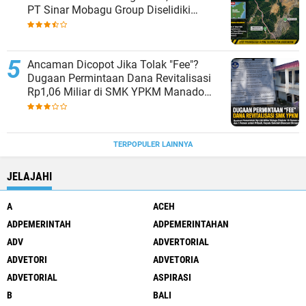
PT Sinar Mobagu Group Diselidiki
Aparat
Ancaman Dicopot Jika Tolak "Fee"?
Dugaan Permintaan Dana Revitalisasi
Rp1,06 Miliar di SMK YPKM Manado
Berpotensi Terseret Kasus Tipikor
TERPOPULER LAINNYA
JELAJAHI
A
ACEH
ADPEMERINTAH
ADPEMERINTAHAN
ADV
ADVERTORIAL
ADVETORI
ADVETORIA
ADVETORIAL
ASPIRASI
B
BALI