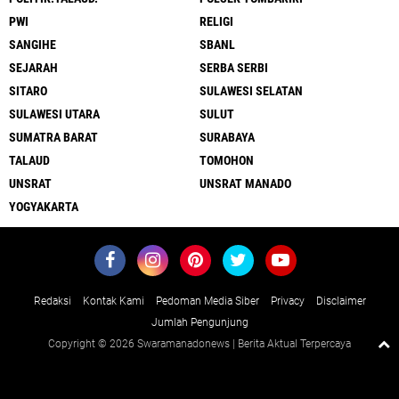
PWI
RELIGI
SANGIHE
SBANL
SEJARAH
SERBA SERBI
SITARO
SULAWESI SELATAN
SULAWESI UTARA
SULUT
SUMATRA BARAT
SURABAYA
TALAUD
TOMOHON
UNSRAT
UNSRAT MANADO
YOGYAKARTA
Redaksi
Kontak Kami
Pedoman Media Siber
Privacy
Disclaimer
Jumlah Pengunjung
Copyright ©
2026 Swaramanadonews | Berita Aktual Terpercaya