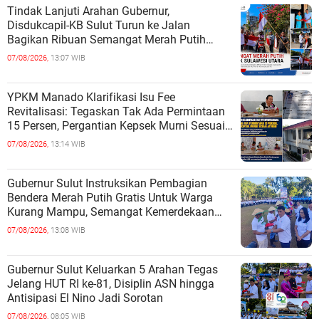
Tindak Lanjuti Arahan Gubernur,
Disdukcapil-KB Sulut Turun ke Jalan
Bagikan Ribuan Semangat Merah Putih
kepada Masyarakat
07/08/2026,
13:07 WIB
YPKM Manado Klarifikasi Isu Fee
Revitalisasi: Tegaskan Tak Ada Permintaan
15 Persen, Pergantian Kepsek Murni Sesuai
Aturan
07/08/2026,
13:14 WIB
Gubernur Sulut Instruksikan Pembagian
Bendera Merah Putih Gratis Untuk Warga
Kurang Mampu, Semangat Kemerdekaan
Harus Dirasakan Semua
07/08/2026,
13:08 WIB
Gubernur Sulut Keluarkan 5 Arahan Tegas
Jelang HUT RI ke-81, Disiplin ASN hingga
Antisipasi El Nino Jadi Sorotan
07/08/2026,
08:05 WIB