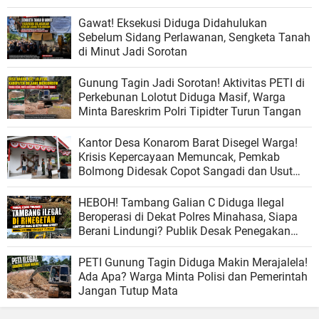
Gawat! Eksekusi Diduga Didahulukan
Sebelum Sidang Perlawanan, Sengketa Tanah
di Minut Jadi Sorotan
Gunung Tagin Jadi Sorotan! Aktivitas PETI di
Perkebunan Lolotut Diduga Masif, Warga
Minta Bareskrim Polri Tipidter Turun Tangan
Kantor Desa Konarom Barat Disegel Warga!
Krisis Kepercayaan Memuncak, Pemkab
Bolmong Didesak Copot Sangadi dan Usut
Dugaan Penyalahgunaan Wewenang
HEBOH! Tambang Galian C Diduga Ilegal
Beroperasi di Dekat Polres Minahasa, Siapa
Berani Lindungi? Publik Desak Penegakan
Hukum Tanpa Tebang Pilih
PETI Gunung Tagin Diduga Makin Merajalela!
Ada Apa? Warga Minta Polisi dan Pemerintah
Jangan Tutup Mata