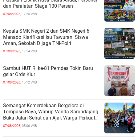
dan Peralatan Siaga 100 Persen
07/08/2026,
17:20 WIB
Kepala SMK Negeri 2 dan SMK Negeri 6
Manado Klarifikasi Isu Tawuran: Siswa
Aman, Sekolah Dijaga TNI-Polri
07/08/2026,
17:14 WIB
Sambut HUT RI ke-81 Pemdes Tokin Baru
gelar Orde Kiur
07/08/2026,
15:12 WIB
Semangat Kemerdekaan Bergelora di
Tompaso Raya, Wabup Vanda Sarundajang
Buka Jalan Sehat dan Ajak Warga Perkuat
Persatuan
07/08/2026,
05:06 WIB