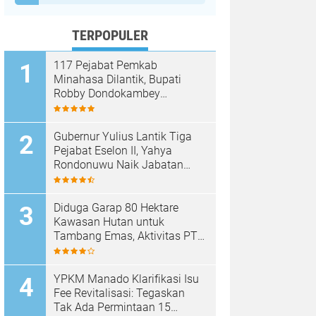
TERPOPULER
117 Pejabat Pemkab
Minahasa Dilantik, Bupati
Robby Dondokambey
Tekankan Integritas dan
Pelayanan Publik
Gubernur Yulius Lantik Tiga
Pejabat Eselon II, Yahya
Rondonuwu Naik Jabatan
Pimpin Dinas Pendidikan
Sulut
Diduga Garap 80 Hektare
Kawasan Hutan untuk
Tambang Emas, Aktivitas PT
Sinar Mobagu Group Diselidiki
Aparat
YPKM Manado Klarifikasi Isu
Fee Revitalisasi: Tegaskan
Tak Ada Permintaan 15