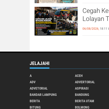
Cegah Ke
Lolayan T
Warga Ti
06/08/2026,
18:11 
JELAJAHI
A
ACEH
ADV
ADVERTORIAL
ADVETORIAL
ASPIRASI
BANDAR LAMPUNG
BANDUNG
BERITA
BERITA UTAM
BITUNG
BOLMONG