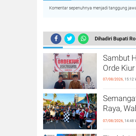
Komentar sepenuhnya menjadi tanggung jawab
Dihadiri Bupati R
TERKINI
Sambut H
Orde Kiur
07/08/2026,
15:12 
Semangat
Raya, Wa
Sehat da
07/08/2026,
14:48 