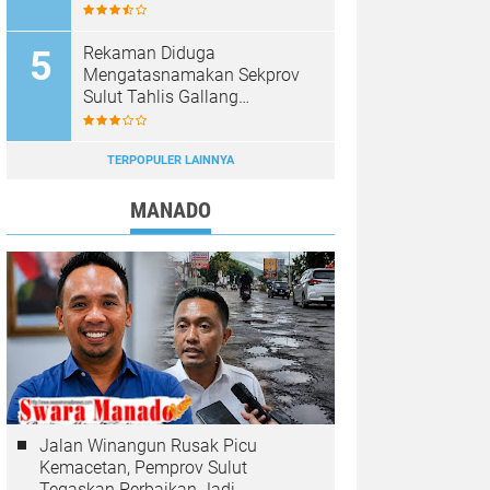
Persen, Pergantian Kepsek
Murni Sesuai Aturan
Rekaman Diduga
Mengatasnamakan Sekprov
Sulut Tahlis Gallang
Dipastikan Hoaks, Masyarakat
Diminta Tak Mudah Percaya
TERPOPULER LAINNYA
MANADO
Jalan Winangun Rusak Picu
Kemacetan, Pemprov Sulut
Tegaskan Perbaikan Jadi