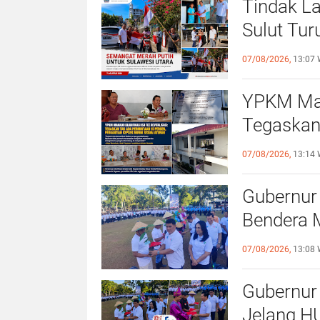
Tindak La
Sulut Tur
Merah Pu
07/08/2026,
13:07 
YPKM Mana
Tegaskan
Pergantia
07/08/2026,
13:14 
Gubernur 
Bendera M
Kurang M
07/08/2026,
13:08 
Dirasaka
Gubernur 
Jelang HU