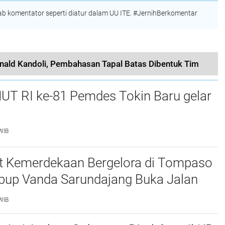
 komentator seperti diatur dalam UU ITE. #JernihBerkomentar
onald Kandoli, Pembahasan Tapal Batas Dibentuk Tim
UT RI ke-81 Pemdes Tokin Baru gelar
WIB
 Kemerdekaan Bergelora di Tompaso
bup Vanda Sarundajang Buka Jalan
n Ajak Warga Perkuat Persatuan
WIB