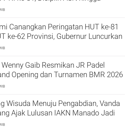
i El Nino Jadi Sorotan
WIB
smi Canangkan Peringatan HUT ke-81
T ke-62 Provinsi, Gubernur Luncurkan
Pemutihan Pajak hingga Pembagian
WIB
bit Kelapa
a Wenny Gaib Resmikan JR Padel
rand Opening dan Turnamen BMR 2026
kan Kotamobagu
WIB
ng Wisuda Menuju Pengabdian, Vanda
ang Ajak Lulusan IAKN Manado Jadi
ubahan bagi Bangsa
WIB