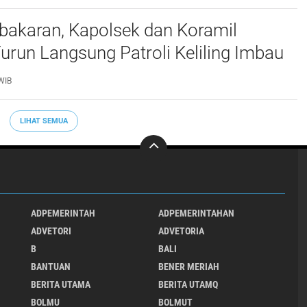
bakaran, Kapolsek dan Koramil
urun Langsung Patroli Keliling Imbau
ngkatkan Kewaspadaan
WIB
LIHAT SEMUA
ADPEMERINTAH
ADPEMERINTAHAN
ADVETORI
ADVETORIA
B
BALI
BANTUAN
BENER MERIAH
BERITA UTAMA
BERITA UTAMQ
BOLMU
BOLMUT