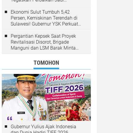
Kewenangan BPJN
Ekonomi Sulut Tumbuh 5,42
Persen, Kemiskinan Terendah di
Sulawesi! Gubernur YSK Perkuat
Pembangunan Inklusif Berbasis
Rakyat
Pergantian Kepsek Saat Proyek
Revitalisasi Disorot, Brigade
Manguni dan LSM Barak Minta
Sinode GMIM Tunda Kebijakan
TOMOHON
Gubernur Yulius Ajak Indonesia
dan Dunia Hadiri TIFF 2026,