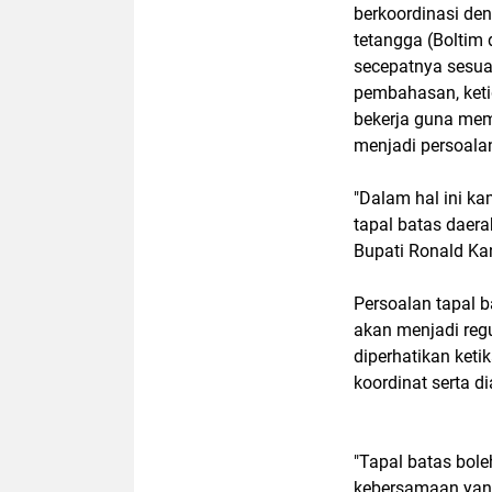
berkoordinasi de
tetangga (Boltim 
secepatnya sesua
pembahasan, keti
bekerja guna mem
menjadi persoalan
"Dalam hal ini k
tapal batas daera
Bupati Ronald Kan
Persoalan tapal b
akan menjadi regu
diperhatikan keti
koordinat serta 
"Tapal batas bole
kebersamaan yang 