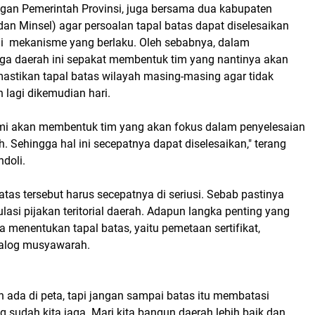
ngan Pemerintah Provinsi, juga bersama dua kabupaten
dan Minsel) agar persoalan tapal batas dapat diselesaikan
i mekanisme yang berlaku. Oleh sebabnya, dalam
ga daerah ini sepakat membentuk tim yang nantinya akan
astikan tapal batas wilayah masing-masing agar tidak
 lagi dikemudian hari.
ami akan membentuk tim yang akan fokus dalam penyelesaian
h. Sehingga hal ini secepatnya dapat diselesaikan," terang
doli.
atas tersebut harus secepatnya di seriusi. Sebab pastinya
lasi pijakan teritorial daerah. Adapun langka penting yang
ka menentukan tapal batas, yaitu pemetaan sertifikat,
dialog musyawarah.
h ada di peta, tapi jangan sampai batas itu membatasi
sudah kita jaga. Mari kita bangun daerah lebih baik dan