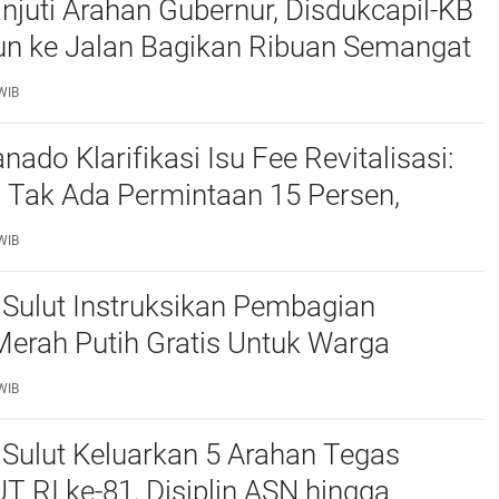
njuti Arahan Gubernur, Disdukcapil-KB
un ke Jalan Bagikan Ribuan Semangat
tih kepada Masyarakat
WIB
do Klarifikasi Isu Fee Revitalisasi:
 Tak Ada Permintaan 15 Persen,
n Kepsek Murni Sesuai Aturan
WIB
Sulut Instruksikan Pembagian
erah Putih Gratis Untuk Warga
ampu, Semangat Kemerdekaan Harus
WIB
n Semua
Sulut Keluarkan 5 Arahan Tegas
T RI ke-81, Disiplin ASN hingga