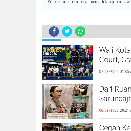
Komentar sepenuhnya menjadi tanggung jawab
TERKINI
Wali Kot
Court, G
Semarak
07/08/2026,
01:35 
Dari Rua
Sarundaj
Agen Per
06/08/2026,
20:21 
Cegah Ke