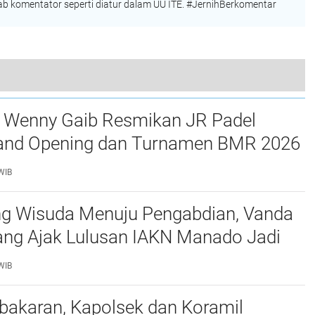
 komentator seperti diatur dalam UU ITE. #JernihBerkomentar
Resmob Polres Minahasa Amankan Dua Remaja Pelaku Penganiayaan dengan Sajam di Kakas Barat
a Wenny Gaib Resmikan JR Padel
rand Opening dan Turnamen BMR 2026
kan Kotamobagu
WIB
ng Wisuda Menuju Pengabdian, Vanda
ang Ajak Lulusan IAKN Manado Jadi
ubahan bagi Bangsa
WIB
bakaran, Kapolsek dan Koramil