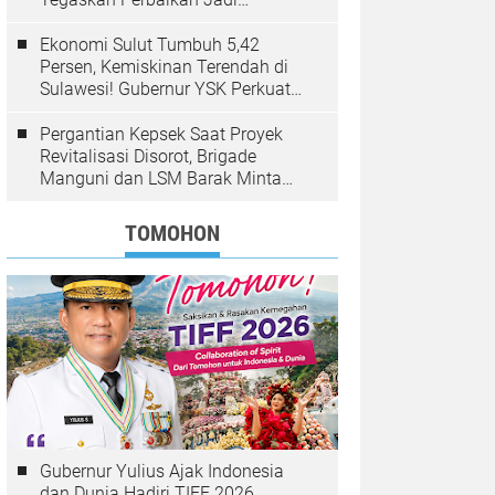
Kewenangan BPJN
Ekonomi Sulut Tumbuh 5,42
Persen, Kemiskinan Terendah di
Sulawesi! Gubernur YSK Perkuat
Pembangunan Inklusif Berbasis
Rakyat
Pergantian Kepsek Saat Proyek
Revitalisasi Disorot, Brigade
Manguni dan LSM Barak Minta
Sinode GMIM Tunda Kebijakan
TOMOHON
Gubernur Yulius Ajak Indonesia
dan Dunia Hadiri TIFF 2026,