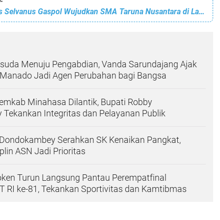
Gubernur Yulius Selvanus Gaspol Wujudkan SMA Taruna Nusantara di Langowan: Sulut Siap Cetak Generasi Tangguh dan Berkarakter
isuda Menuju Pengabdian, Vanda Sarundajang Ajak
 Manado Jadi Agen Perubahan bagi Bangsa
emkab Minahasa Dilantik, Bupati Robby
Tekankan Integritas dan Pelayanan Publik
 Dondokambey Serahkan SK Kenaikan Pangkat,
lin ASN Jadi Prioritas
en Turun Langsung Pantau Perempatfinal
 RI ke-81, Tekankan Sportivitas dan Kamtibmas