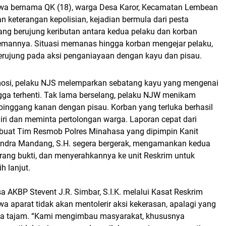
wa bernama QK (18), warga Desa Karor, Kecamatan Lembean
n keterangan kepolisian, kejadian bermula dari pesta
ng berujung keributan antara kedua pelaku dan korban
mannya. Situasi memanas hingga korban mengejar pelaku,
rujung pada aksi penganiayaan dengan kayu dan pisau.
osi, pelaku NJS melemparkan sebatang kayu yang mengenai
gga terhenti. Tak lama berselang, pelaku NJW menikam
pinggang kanan dengan pisau. Korban yang terluka berhasil
ri dan meminta pertolongan warga. Laporan cepat dari
uat Tim Resmob Polres Minahasa yang dipimpin Kanit
ndra Mandang, S.H. segera bergerak, mengamankan kedua
arang bukti, dan menyerahkannya ke unit Reskrim untuk
h lanjut.
 AKBP Stevent J.R. Simbar, S.I.K. melalui Kasat Reskrim
 aparat tidak akan mentolerir aksi kekerasan, apalagi yang
ta tajam. “Kami mengimbau masyarakat, khususnya