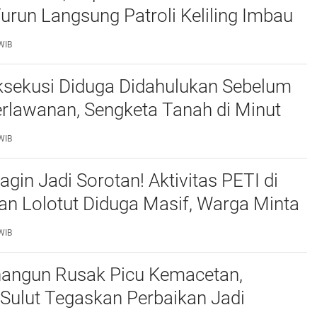
urun Langsung Patroli Keliling Imbau
ngkatkan Kewaspadaan
WIB
ksekusi Diduga Didahulukan Sebelum
rlawanan, Sengketa Tanah di Minut
tan
WIB
gin Jadi Sorotan! Aktivitas PETI di
n Lolotut Diduga Masif, Warga Minta
 Polri Tipidter Turun Tangan
WIB
nangun Rusak Picu Kemacetan,
Sulut Tegaskan Perbaikan Jadi