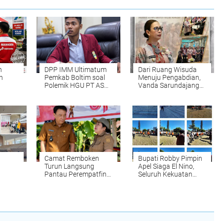
n
DPP IMM Ultimatum
Dari Ruang Wisuda
n
Pemkab Boltim soal
Menuju Pengabdian,
Polemik HGU PT ASA,
Vanda Sarundajang
ateli
Minta APH Turun
Ajak Lulusan IAKN
uh
Tangan dan Hentikan
Manado Jadi Agen
lan
Konflik Agraria
Perubahan bagi
Bangsa
Camat Remboken
Bupati Robby Pimpin
Turun Langsung
Apel Siaga El Nino,
Pantau Perempatfinal
Seluruh Kekuatan
at,
Turnamen HUT RI ke-
Penanggulangan
in ASN
81, Tekankan
Bencana Minahasa
Sportivitas dan
Disiagakan
Kamtibmas