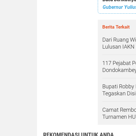
Berita Terkait
Dari Ruang W
Lulusan IAKN
117 Pejabat P
Dondokambey 
Bupati Robby
Tegaskan Disip
Camat Rembok
Turnamen HUT
REKOMENDASI UNTUK ANDA