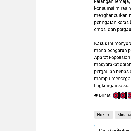
kalangan remaja, 
konsumsi miras 
menghancurkan ma
peringatan keras
emosi dan pergau
Kasus ini menyoro
mana pengaruh pe
Aparat kepolisia
masyarakat dalam
pergaulan bebas 
mampu mencegah k
lingkungan sosia
👁️ Dilihat:
Hukrim
Minah
Baca berikutnya