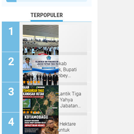
TERPOPULER
117 Pejabat Pemkab
Minahasa Dilantik, Bupati
Robby Dondokambey
Tekankan Integritas dan
Pelayanan Publik
Gubernur Yulius Lantik Tiga
Pejabat Eselon II, Yahya
Rondonuwu Naik Jabatan
Pimpin Dinas Pendidikan
Sulut
Diduga Garap 80 Hektare
Kawasan Hutan untuk