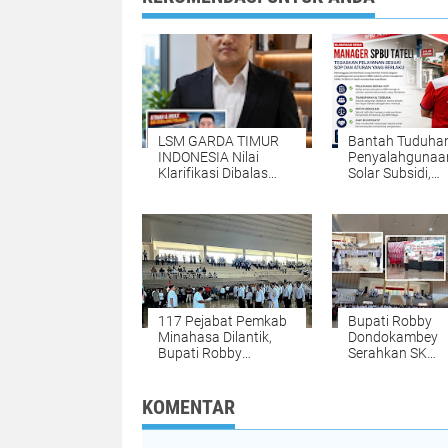
LSM GARDA TIMUR
Bantah Tuduha
INDONESIA Nilai
Penyalahgunaa
Klarifikasi Dibalas
Solar Subsidi,
Intimidasi, Alvian
Manager SPBU T
katakan Banyak
Tegaskan Selur
belajar lagi Buat
Pelayanan Berja
Viktor Sesuai KUHAP
Sesuai SOP dan
pasal 108 ayat 1
Regulasi
117 Pejabat Pemkab
Bupati Robby
Minahasa Dilantik,
Dondokambey
Bupati Robby
Serahkan SK
Dondokambey
Kenaikan Pangk
Tekankan Integritas
Tegaskan Disipl
dan Pelayanan Publik
Jadi Prioritas
KOMENTAR