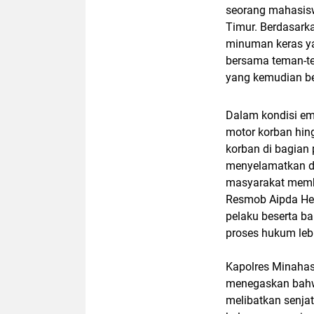
seorang mahasis
Timur. Berdasarka
minuman keras ya
bersama teman-te
yang kemudian be
Dalam kondisi em
motor korban hin
korban di bagian 
menyelamatkan di
masyarakat memb
Resmob Aipda He
pelaku beserta b
proses hukum lebi
Kapolres Minahasa
menegaskan bahwa
melibatkan senja