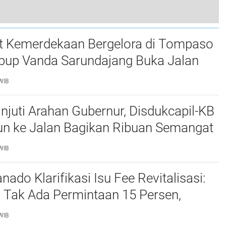
Gubernur Yulius Selvanus Gaspol Wujudkan SMA Taruna Nusantara di Langowan: Sulut Siap Cetak Generasi Tangguh dan Berkarakter
 Kemerdekaan Bergelora di Tompaso
bup Vanda Sarundajang Buka Jalan
n Ajak Warga Perkuat Persatuan
WIB
njuti Arahan Gubernur, Disdukcapil-KB
un ke Jalan Bagikan Ribuan Semangat
tih kepada Masyarakat
WIB
do Klarifikasi Isu Fee Revitalisasi:
 Tak Ada Permintaan 15 Persen,
n Kepsek Murni Sesuai Aturan
WIB