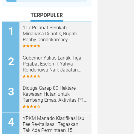
TERPOPULER
117 Pejabat Pemkab
Minahasa Dilantik, Bupati
Robby Dondokambey
Tekankan Integritas dan
Pelayanan Publik
Gubernur Yulius Lantik Tiga
Pejabat Eselon II, Yahya
Rondonuwu Naik Jabatan
Pimpin Dinas Pendidikan
Sulut
Diduga Garap 80 Hektare
Kawasan Hutan untuk
Tambang Emas, Aktivitas PT
Sinar Mobagu Group Diselidiki
Aparat
YPKM Manado Klarifikasi Isu
Fee Revitalisasi: Tegaskan
Tak Ada Permintaan 15