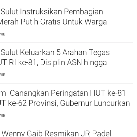
Sulut Instruksikan Pembagian
erah Putih Gratis Untuk Warga
ampu, Semangat Kemerdekaan Harus
WIB
n Semua
Sulut Keluarkan 5 Arahan Tegas
T RI ke-81, Disiplin ASN hingga
i El Nino Jadi Sorotan
WIB
smi Canangkan Peringatan HUT ke-81
T ke-62 Provinsi, Gubernur Luncurkan
Pemutihan Pajak hingga Pembagian
WIB
bit Kelapa
a Wenny Gaib Resmikan JR Padel