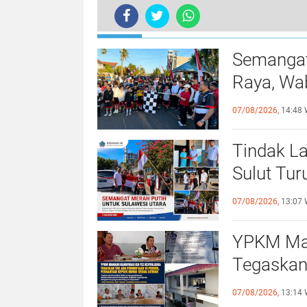
TERKINI
Semangat
Raya, Wa
Sehat da
07/08/2026,
14:48 
Tindak La
Sulut Tur
Merah Pu
07/08/2026,
13:07 
YPKM Mana
Tegaskan
Pergantia
07/08/2026,
13:14 