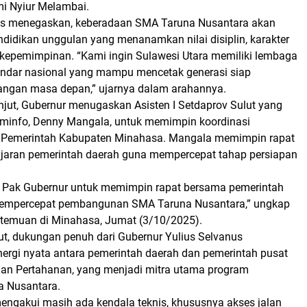
mi Nyiur Melambai.
us menegaskan, keberadaan SMA Taruna Nusantara akan
ndidikan unggulan
yang menanamkan nilai
disiplin, karakter
 kepemimpinan.
“Kami ingin Sulawesi Utara memiliki lembaga
andar nasional yang mampu mencetak generasi siap
ngan masa depan,” ujarnya dalam arahannya.
anjut, Gubernur menugaskan
Asisten I Setdaprov Sulut yang
ominfo, Denny Mangala
, untuk memimpin koordinasi
 Pemerintah Kabupaten Minahasa. Mangala memimpin rapat
jajaran pemerintah daerah guna mempercepat tahap persiapan
 Pak Gubernur untuk memimpin rapat bersama pemerintah
empercepat pembangunan SMA Taruna Nusantara,” ungkap
rtemuan di Minahasa, Jumat (3/10/2025).
, dukungan penuh dari Gubernur Yulius Selvanus
nergi nyata antara pemerintah daerah dan pemerintah pusat
ian Pertahanan, yang menjadi mitra utama program
a Nusantara.
 mengakui masih ada kendala teknis, khususnya
akses jalan