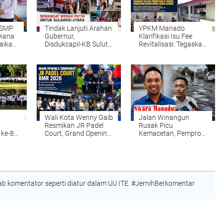
 SMP
Tindak Lanjuti Arahan
YPKM Manado
Diana
Gubernur,
Klarifikasi Isu Fee
aikan
Disdukcapil-KB Sulut
Revitalisasi: Tegaskan
aik
Turun ke Jalan
Tak Ada Permintaan
Bagikan Ribuan
15 Persen, Pergantian
Semangat Merah
Kepsek Murni Sesuai
Putih kepada
Aturan
Masyarakat
Wali Kota Wenny Gaib
Jalan Winangun
Resmikan JR Padel
Rusak Picu
 ke-81
Court, Grand Opening
Kemacetan, Pemprov
62
dan Turnamen BMR
Sulut Tegaskan
nur
2026 Semarakkan
Perbaikan Jadi
gram
Kotamobagu
Kewenangan BPJN
k
ian
lapa
 komentator seperti diatur dalam UU ITE. #JernihBerkomentar