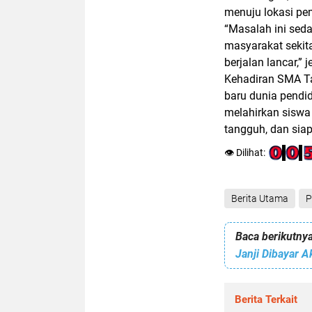
menuju lokasi p
“Masalah ini seda
masyarakat sekita
berjalan lancar,” 
Kehadiran SMA T
baru dunia pendid
melahirkan siswa 
tangguh, dan sia
👁️ Dilihat:
Berita Utama
P
Baca berikutnya
Berita Terkait