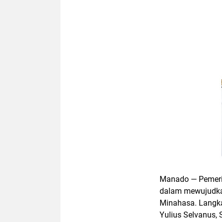
Manado — Pemerin
dalam mewujudka
Minahasa.
Langka
Yulius Selvanus, 