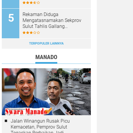
Persen, Pergantian Kepsek
Murni Sesuai Aturan
Rekaman Diduga
Mengatasnamakan Sekprov
Sulut Tahlis Gallang
Dipastikan Hoaks, Masyarakat
Diminta Tak Mudah Percaya
TERPOPULER LAINNYA
MANADO
Jalan Winangun Rusak Picu
Kemacetan, Pemprov Sulut
Tegaskan Perbaikan Jadi