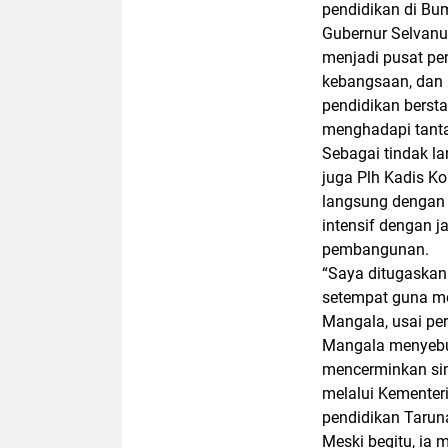
pendidikan di Bu
Gubernur Selvan
menjadi
pusat pe
kebangsaan, dan
pendidikan berst
menghadapi tanta
Sebagai tindak l
juga Plh Kadis K
langsung dengan
intensif dengan 
pembangunan.
“Saya ditugaskan
setempat guna m
Mangala, usai pe
Mangala menyebut
mencerminkan
si
melalui Kementer
pendidikan Tarun
Meski begitu, ia