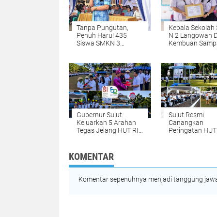
Tanpa Pungutan,
Kepala Sekolah
Penuh Haru! 435
N 2 Langowan 
Siswa SMKN 3
Kembuan Samp
Manado Resmi Jadi
USAJ Berjalan B
Alumni, Kepala
dan Lancar.
Sekolah Pilih
Penamatan
Sederhana Demi
Orang Tua
Gubernur Sulut
Sulut Resmi
Keluarkan 5 Arahan
Canangkan
Tegas Jelang HUT RI
Peringatan HUT
ke-81, Disiplin ASN
RI dan HUT ke-
hingga Antisipasi El
Provinsi, Guber
Nino Jadi Sorotan
Luncurkan Pro
KOMENTAR
Pemutihan Paja
hingga Pembag
Jutaan Bibit Ke
Komentar sepenuhnya menjadi tanggung jawab