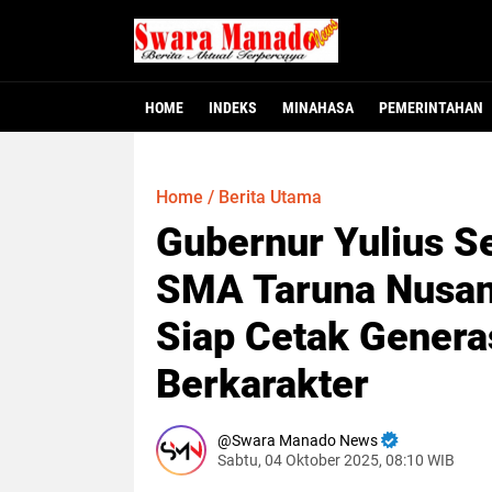
HOME
INDEKS
MINAHASA
PEMERINTAHAN
Minahasa - Dewan Perwakilan Rakyat Dae
MINAHASA, SMNC – Bupati Minahasa Robb
MINAHASA – Warga Desa Winangun Atas, 
Jakarta – Fakta baru mulai terungkap
MANADO – Gubernur Sulawesi Utara, Y
117 Pejabat Pemkab
Gubernur Yulius L
Dugaan Krimina
Heboh! Bay
Home
/
Berita Utama
Gubernur Yulius S
SMA Taruna Nusant
Siap Cetak Genera
Berkarakter
Swara Manado News
Sabtu, 04 Oktober 2025, 08:10 WIB