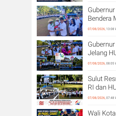
Gubernur 
Bendera M
Kurang M
07/08/2026,
13:08 
Dirasaka
Gubernur 
Jelang HU
Antisipas
07/08/2026,
08:05 
Sulut Re
RI dan HU
Program 
07/08/2026,
07:48 
Jutaan Bi
Wali Kot