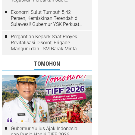
Kewenangan BPJN
Ekonomi Sulut Tumbuh 5,42
Persen, Kemiskinan Terendah di
Sulawesi! Gubernur YSK Perkuat
Pembangunan Inklusif Berbasis
Rakyat
Pergantian Kepsek Saat Proyek
Revitalisasi Disorot, Brigade
Manguni dan LSM Barak Minta
Sinode GMIM Tunda Kebijakan
TOMOHON
Gubernur Yulius Ajak Indonesia
dan Dunia Hadiri TIFF 2026,