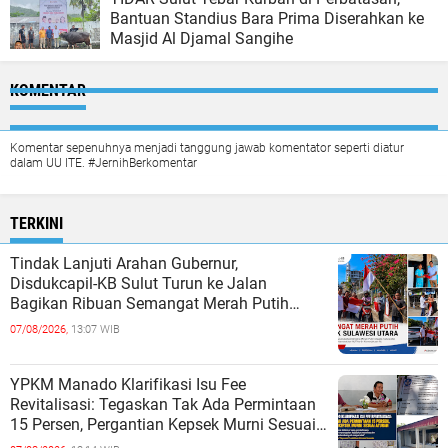
Bantuan Standius Bara Prima Diserahkan ke
Masjid Al Djamal Sangihe
KOMENTAR
Komentar sepenuhnya menjadi tanggung jawab komentator seperti diatur
dalam UU ITE. #JernihBerkomentar
TERKINI
Tindak Lanjuti Arahan Gubernur,
Disdukcapil-KB Sulut Turun ke Jalan
Bagikan Ribuan Semangat Merah Putih
kepada Masyarakat
07/08/2026,
13:07 WIB
YPKM Manado Klarifikasi Isu Fee
Revitalisasi: Tegaskan Tak Ada Permintaan
15 Persen, Pergantian Kepsek Murni Sesuai
Aturan