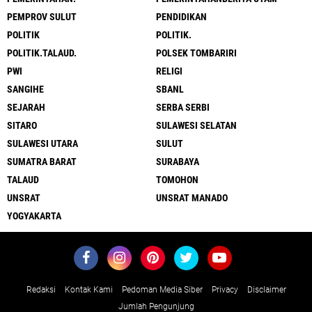
PEMPROV SULUT
PENDIDIKAN
POLITIK
POLITIK.
POLITIK.TALAUD.
POLSEK TOMBARIRI
PWI
RELIGI
SANGIHE
SBANL
SEJARAH
SERBA SERBI
SITARO
SULAWESI SELATAN
SULAWESI UTARA
SULUT
SUMATRA BARAT
SURABAYA
TALAUD
TOMOHON
UNSRAT
UNSRAT MANADO
YOGYAKARTA
Redaksi
Kontak Kami
Pedoman Media Siber
Privacy
Disclaimer
Jumlah Pengunjung