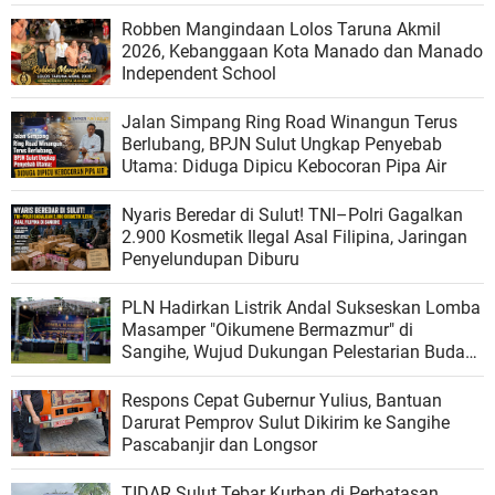
Robben Mangindaan Lolos Taruna Akmil
2026, Kebanggaan Kota Manado dan Manado
Independent School
Jalan Simpang Ring Road Winangun Terus
Berlubang, BPJN Sulut Ungkap Penyebab
Utama: Diduga Dipicu Kebocoran Pipa Air
Nyaris Beredar di Sulut! TNI–Polri Gagalkan
2.900 Kosmetik Ilegal Asal Filipina, Jaringan
Penyelundupan Diburu
PLN Hadirkan Listrik Andal Sukseskan Lomba
Masamper "Oikumene Bermazmur" di
Sangihe, Wujud Dukungan Pelestarian Budaya
dan Kebersamaan
Respons Cepat Gubernur Yulius, Bantuan
Darurat Pemprov Sulut Dikirim ke Sangihe
Pascabanjir dan Longsor
TIDAR Sulut Tebar Kurban di Perbatasan,