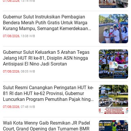
07/08/2026,
13:14 WIB
Gubernur Sulut Instruksikan Pembagian
Bendera Merah Putih Gratis Untuk Warga
Kurang Mampu, Semangat Kemerdekaan
Harus Dirasakan Semua
07/08/2026,
13:08 WIB
Gubernur Sulut Keluarkan 5 Arahan Tegas
Jelang HUT RI ke-81, Disiplin ASN hingga
Antisipasi El Nino Jadi Sorotan
07/08/2026,
08:05 WIB
Sulut Resmi Canangkan Peringatan HUT ke-
81 RI dan HUT ke-62 Provinsi, Gubernur
Luncurkan Program Pemutihan Pajak hingga
Pembagian Jutaan Bibit Kelapa
07/08/2026,
07:48 WIB
Wali Kota Wenny Gaib Resmikan JR Padel
Court, Grand Opening dan Turnamen BMR