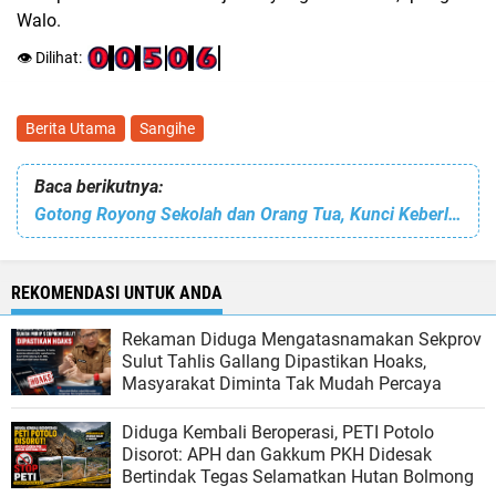
Walo.
👁️ Dilihat:
Berita Utama
Sangihe
Baca berikutnya:
Gotong Royong Sekolah dan Orang Tua, Kunci Keberlangsungan Pendidikan di SMAN 3 Manado
REKOMENDASI UNTUK ANDA
Rekaman Diduga Mengatasnamakan Sekprov
Sulut Tahlis Gallang Dipastikan Hoaks,
Masyarakat Diminta Tak Mudah Percaya
Diduga Kembali Beroperasi, PETI Potolo
Disorot: APH dan Gakkum PKH Didesak
Bertindak Tegas Selamatkan Hutan Bolmong