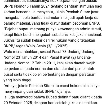
administratif, substansinya tidak sejalan dengan
Juklak
BNPB Nomor 5 Tahun 2024
tentang bantuan stimulan bagi
korban bencana. Ia menyebut, juknis Pemkab Sitaro justru
mengubah pola bantuan stimulan menjadi upah kerja dan
barang material
, yang tidak diatur dalam pedoman BNPB.
“Pejabat bupati memang punya kewenangan administratif,
tetapi tidak boleh mengubah substansi kebijakan nasional.
Juknis itu sudah keluar dari rel hukum yang ditetapkan
BNPB,” tegas Walo, Senin (3/11/2025).
Walo menambahkan, sesuai
Pasal 73 Undang-Undang
Nomor 23 Tahun 2014
dan
Pasal 8 ayat (2) Undang-
Undang Nomor 12 Tahun 2011
, kebijakan daerah wajib
berpedoman pada norma dan standar dari pemerintah
pusat serta tidak boleh bertentangan dengan peraturan
yang lebih tinggi.
“Artinya, juknis Pemkab Sitaro itu cacat hukum bila isinya
menyimpang dari juklak BNPB,” ujarnya.
Ia juga menyoroti bahwa
Bupati definitif baru dilantik pada
20 Februari 2025
, delapan hari setelah juknis diterbitkan.