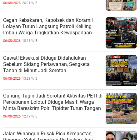
06/08/2026,
20:21 WIB
Cegah Kebakaran, Kapolsek dan Koramil
Lolayan Turun Langsung Patroli Keliling
Imbau Warga Tingkatkan Kewaspadaan
06/08/2026,
18:11 WIB
Gawat! Eksekusi Diduga Didahulukan
Sebelum Sidang Perlawanan, Sengketa
Tanah di Minut Jadi Sorotan
06/08/2026,
13:29 WIB
Gunung Tagin Jadi Sorotan! Aktivitas PETI di
Perkebunan Lolotut Diduga Masif, Warga
Minta Bareskrim Polri Tipidter Turun Tangan
06/08/2026,
12:19 WIB
Jalan Winangun Rusak Picu Kemacetan,
Pemprov Sulut Tegaskan Perbaikan Jadi