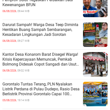
Kewenangan BPJN
06/08/2026,
09:44 WIB
Darurat Sampah! Warga Desa Teep Diminta
Hentikan Buang Sampah Sembarangan,
Kesadaran Lingkungan Jadi Sorotan
06/08/2026,
09:27 WIB
Kantor Desa Konarom Barat Disegel Warga!
Krisis Kepercayaan Memuncak, Pemkab
Bolmong Didesak Copot Sangadi dan Usut
Dugaan Penyalahgunaan Wewenang
06/08/2026,
09:02 WIB
Gorontalo Tuntas Terang, PLN Nyalakan
Listrik Perdana di Pulau Dudepo, Rasio Desa
Berlistrik Provinsi Gorontalo Capai 100
Persen
05/08/2026,
19:14 WIB