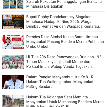
Seluruh Kekuatan Penanggulangan Bencana
Minahasa Disiagakan
Bupati Robby Dondokambey Siagakan
Minahasa Hadapi El Nino 2026, Warga
Diimbau Hemat Air dan Waspada Kemarau
Panjang
Pemdes Desa Simbel Kakas Barat Himbau
Masyarakat Pasang Bendera Merah Putih dan
Umbu Umbul
HUT ke-206 Desa Ranowangko Dua dan 192
Tahun Masuknya Injil Jadi Momentum
Perkuat Iman, Wabup Vanda Tegaskan
Pembangunan Harus Menyentuh Hati Rakyat
Dalam Rangka Menyambut Hut Ke 81 RI
Hukum Tua Wailang Imbau Masyarakat
Paßng Bendara
Hukum Tua Kolongan Satu Meminta
Masyarakat Untuk Memasang Bendera Merah
Putih Jelang Hut Ke 81 RI