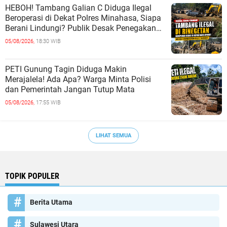
HEBOH! Tambang Galian C Diduga Ilegal
Beroperasi di Dekat Polres Minahasa, Siapa
Berani Lindungi? Publik Desak Penegakan
Hukum Tanpa Tebang Pilih
05/08/2026,
18:30 WIB
PETI Gunung Tagin Diduga Makin
Merajalela! Ada Apa? Warga Minta Polisi
dan Pemerintah Jangan Tutup Mata
05/08/2026,
17:55 WIB
LIHAT SEMUA
TOPIK POPULER
Berita Utama
Sulawesi Utara