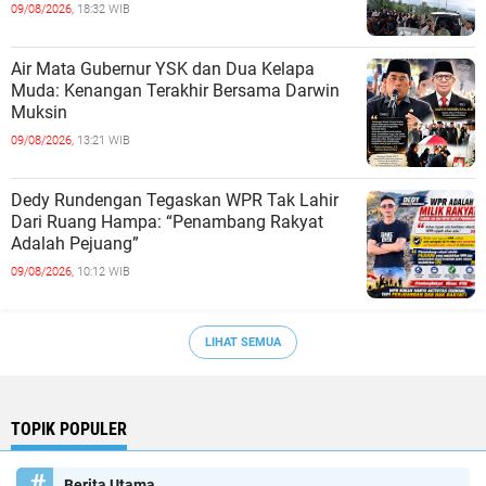
09/08/2026,
18:32 WIB
Air Mata Gubernur YSK dan Dua Kelapa
Muda: Kenangan Terakhir Bersama Darwin
Muksin
09/08/2026,
13:21 WIB
Dedy Rundengan Tegaskan WPR Tak Lahir
Dari Ruang Hampa: “Penambang Rakyat
Adalah Pejuang”
09/08/2026,
10:12 WIB
LIHAT SEMUA
TOPIK POPULER
Berita Utama