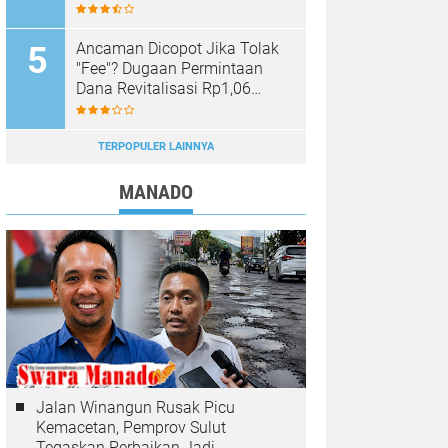
Sinar Mobagu Group Diselidiki
Aparat
Ancaman Dicopot Jika Tolak
"Fee"? Dugaan Permintaan
Dana Revitalisasi Rp1,06
Miliar di SMK YPKM Manado
Berpotensi Terseret Kasus
Tipikor
TERPOPULER LAINNYA
MANADO
Jalan Winangun Rusak Picu
Kemacetan, Pemprov Sulut
Tegaskan Perbaikan Jadi