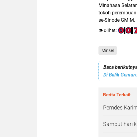
Minahasa Selatan
tokoh perempuan 
se-Sinode GMIM.
👁️ Dilihat:
Minsel
Baca berikutnya
Berita Terkait
Pemdes Karim
Sambut hari k