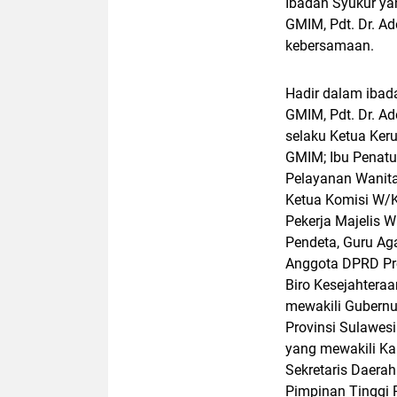
Ibadah Syukur ya
GMIM, Pdt. Dr. Ad
kebersamaan.
Hadir dalam ibad
GMIM, Pdt. Dr. Ad
selaku Ketua Ker
GMIM; Ibu Penatua
Pelayanan Wanita
Ketua Komisi W/K
Pekerja Majelis W
Pendeta, Guru Aga
Anggota DPRD Prov
Biro Kesejahteraa
mewakili Gubernu
Provinsi Sulawes
yang mewakili Kap
Sekretaris Daera
Pimpinan Tinggi 