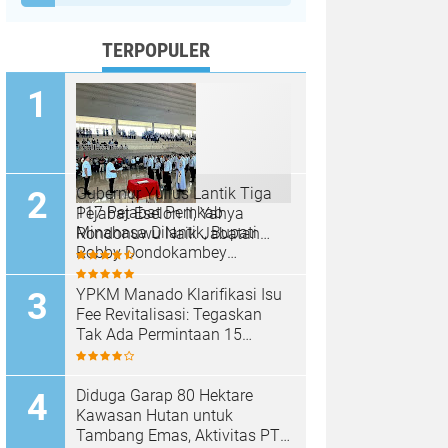
TERPOPULER
Gubernur Yulius Lantik Tiga
117 Pejabat Pemkab
Pejabat Eselon II, Yahya
Minahasa Dilantik, Bupati
Rondonuwu Naik Jabatan
Robby Dondokambey
Pimpin Dinas Pendidikan
Tekankan Integritas dan
Sulut
Pelayanan Publik
YPKM Manado Klarifikasi Isu
Fee Revitalisasi: Tegaskan
Tak Ada Permintaan 15
Persen, Pergantian Kepsek
Murni Sesuai Aturan
Diduga Garap 80 Hektare
Kawasan Hutan untuk
Tambang Emas, Aktivitas PT