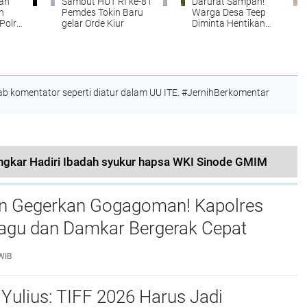
ah
Sambut HUT RI ke-81
Darurat Sampah!
n
Pemdes Tokin Baru
Warga Desa Teep
Polres
gelar Orde Kiur
Diminta Hentikan
olisi
Buang Sampah
n Dua
Sembarangan,
npi
Kesadaran
Lingkungan Jadi
Sorotan
 komentator seperti diatur dalam UU ITE. #JernihBerkomentar
ngkar Hadiri Ibadah syukur hapsa WKI Sinode GMIM
n Gegerkan Gogagoman! Kapolres
gu dan Damkar Bergerak Cepat
Api
WIB
Yulius: TIFF 2026 Harus Jadi