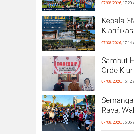
Siaga 10
07/08/2026,
17:20 
Kepala S
Klarifika
Dijaga TN
07/08/2026,
17:14 
Sambut H
Orde Kiur
07/08/2026,
15:12 
Semangat
Raya, Wa
Sehat da
07/08/2026,
05:06 