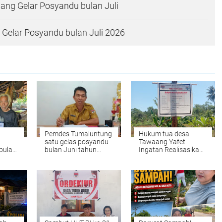
ng Gelar Posyandu bulan Juli
Gelar Posyandu bulan Juli 2026
Pemdes Tumaluntung
Hukum tua desa
satu gelas posyandu
Tawaang Yafet
bulan
bulan Juni tahun
Ingatan Realisasikan
2026
perkerasan jalan jaga
V