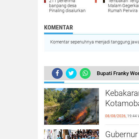
211 penerima
Tembakan Teng
banpang desa
Malam Gegerka
Pinaling disalurkan
Rumah Perwira 
Minsel, Oknum P
Diduga Lepaska
Kali Letusan Se
KOMENTAR
Komentar sepenuhnya menjadi tanggung jawab
Bupati Franky Wo
TERKINI
Kebakara
Kotamoba
Jinakkan 
08/08/2026,
19:44 
Gubernur 