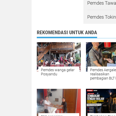
Pemdes Tawaa
Pemdes Tokin 
REKOMENDASI UNTUK ANDA
Pemdes wanga gelar
Pemdes Aergale
Posyandu
realisasikan
pembagian BLT 
April-Juni 2026