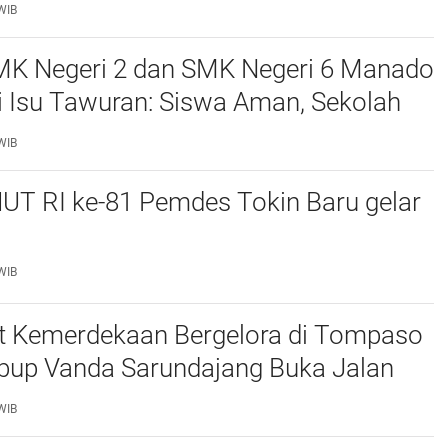
0 Persen
WIB
MK Negeri 2 dan SMK Negeri 6 Manado
si Isu Tawuran: Siswa Aman, Sekolah
I-Polri
WIB
UT RI ke-81 Pemdes Tokin Baru gelar
WIB
 Kemerdekaan Bergelora di Tompaso
bup Vanda Sarundajang Buka Jalan
n Ajak Warga Perkuat Persatuan
WIB