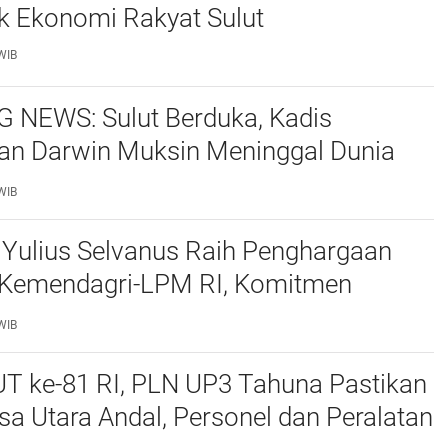
k Ekonomi Rakyat Sulut
WIB
 NEWS: Sulut Berduka, Kadis
an Darwin Muksin Meninggal Dunia
ri TIFF 2026
WIB
 Yulius Selvanus Raih Penghargaan
 Kemendagri-LPM RI, Komitmen
lut dari Akar Rumput Diakui
WIB
UT ke-81 RI, PLN UP3 Tahuna Pastikan
usa Utara Andal, Personel dan Peralatan