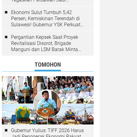
Kewenangan BPJN
Ekonomi Sulut Tumbuh 5,42
Persen, Kemiskinan Terendah di
Sulawesi! Gubernur YSK Perkuat
Pembangunan Inklusif Berbasis
Rakyat
Pergantian Kepsek Saat Proyek
Revitalisasi Disorot, Brigade
Manguni dan LSM Barak Minta
Sinode GMIM Tunda Kebijakan
TOMOHON
Gubernur Yulius: TIFF 2026 Harus
Jadi Penggerak Ekonomi Rakyat