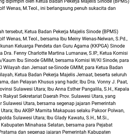
ng dipimpin oleh Ketua Badan Pekerja Majelis Sinode (BPMS)
olf Wenas, M.Teol., ini berlangsung penuh sukacita dan
ah tersebut, Ketua Badan Pekerja Majelis Sinode (BPMS)
olf Wenas, M.Teol., bersama Ibu Meiny Wenas-Nelwan, S.Pd.,
ukunan Keluarga Pendeta dan Guru Agama (KKPGA) Sinode
 Dra. Fenny Charlotte Martina Lumanaw, S.IP., Ketua Komisi
/Kaum Ibu Sinode GMIM, bersama Komisi W/KI Sinode, para
I Wilayah dan Jemaat se-Sinode GMIM; para Ketua Badan
ilayah, Ketua Badan Pekerja Majelis Jemaat, beserta seluruh
ma, dan Pelayan Khusus yang hadir; Ibu Dra. Vonny J. Paat,
insi Sulawesi Utara; Ibu Anna Esther Pangalila, S.H., Kepala
n Rakyat Sekretariat Daerah Prov. Sulawesi Utara, yang
r Sulawesi Utara, bersama segenap jajaran Pemerintah
i Utara; Ibu AKBP Marnita Makapuas selaku Pakoor Polwan,
olda Sulawesi Utara; Ibu Glady Kawatu, S.H., M.Si.,
h Kabupaten Minahasa Selatan, bersama para Pejabat
Pratama dan segenap jajaran Pemerintah Kabupaten