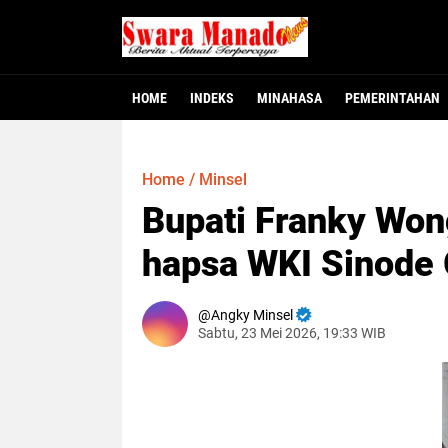
HOME
INDEKS
MINAHASA
PEMERINTAHAN
Minahasa - Dewan Perwakilan Rakyat Dae
MINAHASA, SMNC – Bupati Minahasa Robb
MINAHASA – Warga Desa Winangun Atas, 
Jakarta – Fakta baru mulai terungkap
MANADO – Gubernur Sulawesi Utara, Y
117 Pejabat Pemkab
Gubernur Yulius L
Dugaan Krimina
Heboh! Bay
Home
/
Minsel
Bupati Franky Won
hapsa WKI Sinode
Angky Minsel
Sabtu, 23 Mei 2026, 19:33 WIB