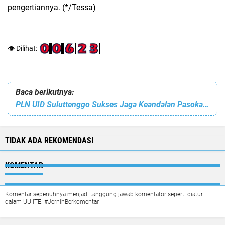
pengertiannya. (*/Tessa)
👁️ Dilihat:
Baca berikutnya:
PLN UID Suluttenggo Sukses Jaga Keandalan Pasokan Listrik Tanpa Kedip Selama Perayaan Idul Adha 1447 H
TIDAK ADA REKOMENDASI
KOMENTAR
Komentar sepenuhnya menjadi tanggung jawab komentator seperti diatur
dalam UU ITE. #JernihBerkomentar