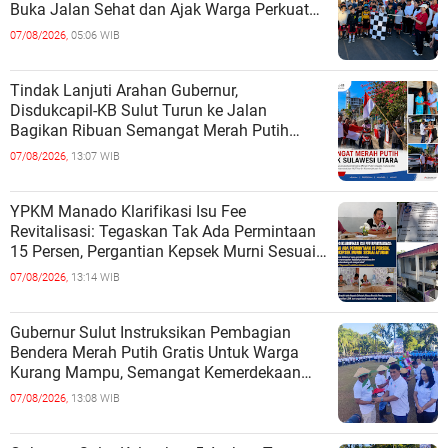
Buka Jalan Sehat dan Ajak Warga Perkuat
Persatuan
07/08/2026,
05:06 WIB
Tindak Lanjuti Arahan Gubernur,
Disdukcapil-KB Sulut Turun ke Jalan
Bagikan Ribuan Semangat Merah Putih
kepada Masyarakat
07/08/2026,
13:07 WIB
YPKM Manado Klarifikasi Isu Fee
Revitalisasi: Tegaskan Tak Ada Permintaan
15 Persen, Pergantian Kepsek Murni Sesuai
Aturan
07/08/2026,
13:14 WIB
Gubernur Sulut Instruksikan Pembagian
Bendera Merah Putih Gratis Untuk Warga
Kurang Mampu, Semangat Kemerdekaan
Harus Dirasakan Semua
07/08/2026,
13:08 WIB