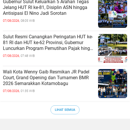
Gubernur Sulut Keluarkan 5 Arahan Tegas
Jelang HUT RI ke-81, Disiplin ASN hingga
Antisipasi El Nino Jadi Sorotan
07/08/2026,
08:05 WIB
Sulut Resmi Canangkan Peringatan HUT ke-
81 RI dan HUT ke-62 Provinsi, Gubernur
Luncurkan Program Pemutihan Pajak hingga
Pembagian Jutaan Bibit Kelapa
07/08/2026,
07:48 WIB
Wali Kota Wenny Gaib Resmikan JR Padel
Court, Grand Opening dan Turnamen BMR
2026 Semarakkan Kotamobagu
07/08/2026,
01:35 WIB
LIHAT SEMUA