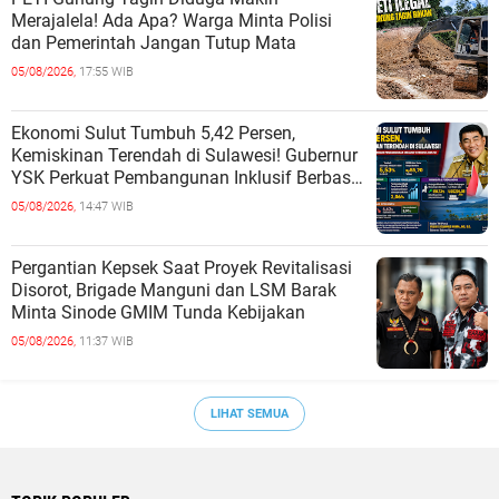
Merajalela! Ada Apa? Warga Minta Polisi
dan Pemerintah Jangan Tutup Mata
05/08/2026,
17:55 WIB
Ekonomi Sulut Tumbuh 5,42 Persen,
Kemiskinan Terendah di Sulawesi! Gubernur
YSK Perkuat Pembangunan Inklusif Berbasis
Rakyat
05/08/2026,
14:47 WIB
Pergantian Kepsek Saat Proyek Revitalisasi
Disorot, Brigade Manguni dan LSM Barak
Minta Sinode GMIM Tunda Kebijakan
05/08/2026,
11:37 WIB
LIHAT SEMUA