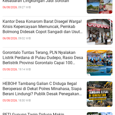
Kesadaran Lingkungan Jadi Sorotan
06/08/2026,
09:27 WIB
Kantor Desa Konarom Barat Disegel Warga!
Krisis Kepercayaan Memuncak, Pemkab
Bolmong Didesak Copot Sangadi dan Usut
Dugaan Penyalahgunaan Wewenang
06/08/2026,
09:02 WIB
Gorontalo Tuntas Terang, PLN Nyalakan
Listrik Perdana di Pulau Dudepo, Rasio Desa
Berlistrik Provinsi Gorontalo Capai 100
Persen
05/08/2026,
19:14 WIB
HEBOH! Tambang Galian C Diduga Ilegal
Beroperasi di Dekat Polres Minahasa, Siapa
Berani Lindungi? Publik Desak Penegakan
Hukum Tanpa Tebang Pilih
05/08/2026,
18:30 WIB
PETI Gunung Tagin Diduga Makin