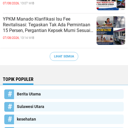
kepada Masyarakat
07/08/2026,
13:07 WIB
YPKM Manado Klarifikasi Isu Fee
Revitalisasi: Tegaskan Tak Ada Permintaan
15 Persen, Pergantian Kepsek Murni Sesuai
Aturan
07/08/2026,
13:14 WIB
LIHAT SEMUA
TOPIK POPULER
Berita Utama
Sulawesi Utara
kesehatan