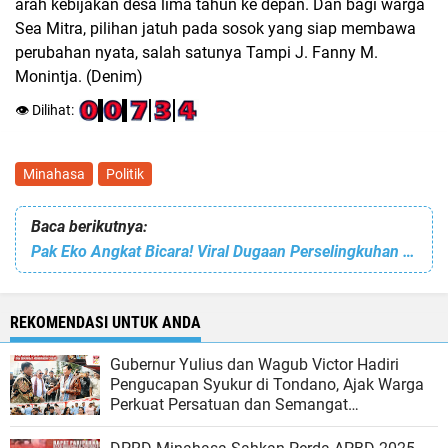
arah kebijakan desa lima tahun ke depan. Dan bagi warga
Sea Mitra, pilihan jatuh pada sosok yang siap membawa
perubahan nyata, salah satunya Tampi J. Fanny M.
Monintja. (Denim)
👁️ Dilihat:
Minahasa
Politik
Baca berikutnya:
Pak Eko Angkat Bicara! Viral Dugaan Perselingkuhan Disebut Fitnah, Nama Baik dan Keluarga Jadi Korban
REKOMENDASI UNTUK ANDA
Gubernur Yulius dan Wagub Victor Hadiri
Pengucapan Syukur di Tondano, Ajak Warga
Perkuat Persatuan dan Semangat
Membangun Sulut