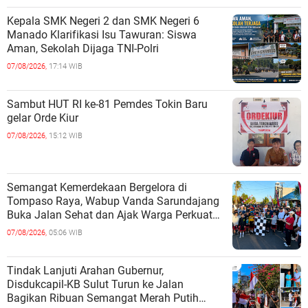
Kepala SMK Negeri 2 dan SMK Negeri 6
Manado Klarifikasi Isu Tawuran: Siswa
Aman, Sekolah Dijaga TNI-Polri
07/08/2026,
17:14 WIB
Sambut HUT RI ke-81 Pemdes Tokin Baru
gelar Orde Kiur
07/08/2026,
15:12 WIB
Semangat Kemerdekaan Bergelora di
Tompaso Raya, Wabup Vanda Sarundajang
Buka Jalan Sehat dan Ajak Warga Perkuat
Persatuan
07/08/2026,
05:06 WIB
Tindak Lanjuti Arahan Gubernur,
Disdukcapil-KB Sulut Turun ke Jalan
Bagikan Ribuan Semangat Merah Putih