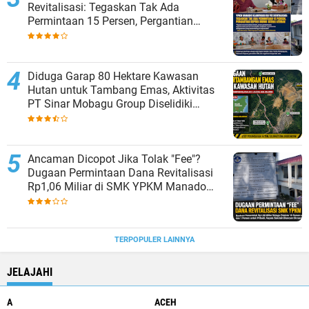
Revitalisasi: Tegaskan Tak Ada
Permintaan 15 Persen, Pergantian
Kepsek Murni Sesuai Aturan
Diduga Garap 80 Hektare Kawasan
Hutan untuk Tambang Emas, Aktivitas
PT Sinar Mobagu Group Diselidiki
Aparat
Ancaman Dicopot Jika Tolak "Fee"?
Dugaan Permintaan Dana Revitalisasi
Rp1,06 Miliar di SMK YPKM Manado
Berpotensi Terseret Kasus Tipikor
TERPOPULER LAINNYA
JELAJAHI
A
ACEH