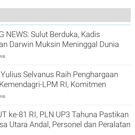
OLLY Dondokambey Resmi Tunjuk Frangky Wolayan Pimpin Ketua DPRD kabupaten Minahasa
 NEWS: Sulut Berduka, Kadis
an Darwin Muksin Meninggal Dunia
ri TIFF 2026
WIB
 Yulius Selvanus Raih Penghargaan
 Kemendagri-LPM RI, Komitmen
lut dari Akar Rumput Diakui
WIB
UT ke-81 RI, PLN UP3 Tahuna Pastikan
usa Utara Andal, Personel dan Peralatan
0 Persen