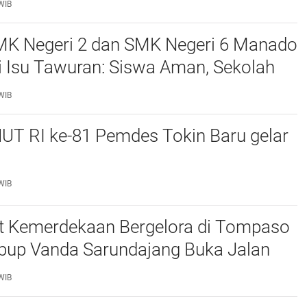
WIB
MK Negeri 2 dan SMK Negeri 6 Manado
si Isu Tawuran: Siswa Aman, Sekolah
I-Polri
WIB
UT RI ke-81 Pemdes Tokin Baru gelar
WIB
 Kemerdekaan Bergelora di Tompaso
bup Vanda Sarundajang Buka Jalan
n Ajak Warga Perkuat Persatuan
WIB