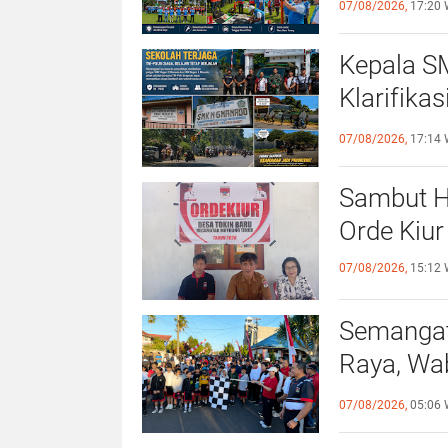
07/08/2026,
17:20 
Kepala S
Klarifika
Dijaga TN
07/08/2026,
17:14 
Sambut H
Orde Kiur
07/08/2026,
15:12 
Semangat
Raya, Wa
Sehat da
07/08/2026,
05:06 