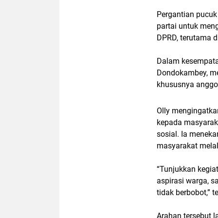
Pergantian pucuk p
partai untuk men
DPRD, terutama 
Dalam kesempatan
Dondokambey, mem
khususnya anggota
Olly mengingatka
kepada masyarak
sosial. Ia meneka
masyarakat melal
“Tunjukkan kegia
aspirasi warga, s
tidak berbobot,” 
Arahan tersebut 