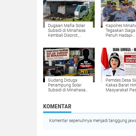
Dugaan Mafia Solar
Kapolres Minah
Subsidi di Minahasa
Tegaskan Siaga
Kembali Disorot,
Penuh Hadapi
Gudang di Kembuan
Ancaman Karhut
Disebut Jadi Lokasi
Warga Diingatk
Penimbunan
Jangan Buka L
dengan Cara
Membakar
Gudang Diduga
Pemdes Desa Si
Penampung Solar
Kakas Barat Himbau
Subsidi di Minahasa
Masyarakat Pa
Disorot, Nama Billy
Bendera Merah 
"Gusdur" Mencuat;
dan Umbu Umbu
Publik Desak Polda
KOMENTAR
Sulut Bertindak Tegas
Komentar sepenuhnya menjadi tanggung jawab