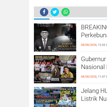
TERKINI
BREAKING
Perkebun
Saat Hadi
08/08/2026,
12:43 
Gubernur
Nasional
Bangun Su
08/08/2026,
11:47 
Jelang H
Listrik N
Siaga 10