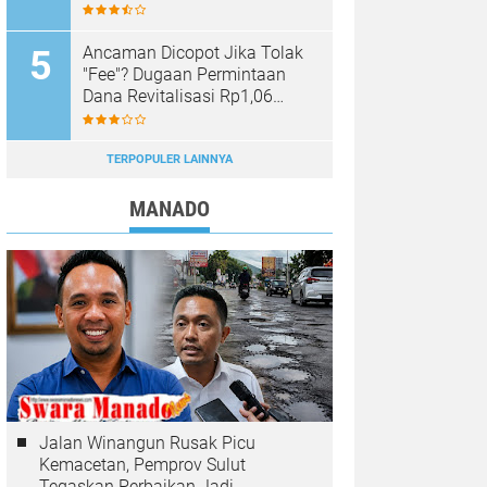
Sinar Mobagu Group Diselidiki
Aparat
Ancaman Dicopot Jika Tolak
"Fee"? Dugaan Permintaan
Dana Revitalisasi Rp1,06
Miliar di SMK YPKM Manado
Berpotensi Terseret Kasus
Tipikor
TERPOPULER LAINNYA
MANADO
Jalan Winangun Rusak Picu
Kemacetan, Pemprov Sulut
Tegaskan Perbaikan Jadi