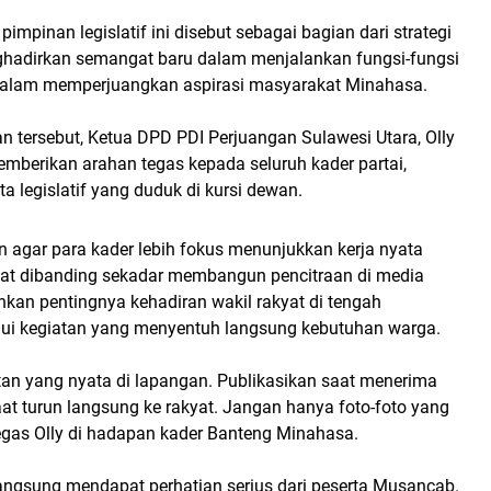
impinan legislatif ini disebut sebagai bagian dari strategi
ghadirkan semangat baru dalam menjalankan fungsi-fungsi
dalam memperjuangkan aspirasi masyarakat Minahasa.
 tersebut, Ketua DPD PDI Perjuangan Sulawesi Utara, Olly
berikan arahan tegas kepada seluruh kader partai,
 legislatif yang duduk di kursi dewan.
n agar para kader lebih fokus menunjukkan kerja nyata
at dibanding sekadar membangun pencitraan di media
nkan pentingnya kehadiran wakil rakyat di tengah
ui kegiatan yang menyentuh langsung kebutuhan warga.
tan yang nyata di lapangan. Publikasikan saat menerima
aat turun langsung ke rakyat. Jangan hanya foto-foto yang
tegas Olly di hadapan kader Banteng Minahasa.
langsung mendapat perhatian serius dari peserta Musancab.