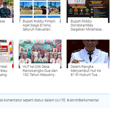
asa
Bupati Robby Pimpin
Bupati Robby
Apel Siaga El Nino,
Dondokambey
Seluruh Kekuatan
Siagakan Minahasa
la,
Penanggulangan
Hadapi El Nino 2026,
an
Bencana Minahasa
Warga Diimbau
ahan
Disiagakan
Hemat Air dan
Waspada Kemarau
Panjang
mbel
HUT ke-206 Desa
Dalam Rangka
Ranowangko Dua dan
Menyambut Hut Ke
sang
192 Tahun Masuknya
81 RI Hukum Tua
Putih
Injil Jadi Momentum
Wailang Imbau
l
Perkuat Iman, Wabup
Masyarakat Paßng
Vanda Tegaskan
Bendara
Pembangunan Harus
Menyentuh Hati
Rakyat
 komentator seperti diatur dalam UU ITE. #JernihBerkomentar