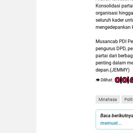
Konsolidasi partai
organisasi hingga
seluruh kader un
mengedepankan ke
Musancab PDI Per
pengurus DPD, pe
partai dari berba
penting dalam mem
depan.(JEMMY)
👁️ Dilihat:
Minahasa
Polit
Baca berikutnya
memuat...