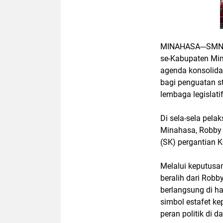
MINAHASA---SMNC
se-Kabupaten Min
agenda konsolida
bagi penguatan s
lembaga legislati
Di sela-sela pel
Minahasa, Robby
(SK) pergantian 
Melalui keputusan
beralih dari Rob
berlangsung di h
simbol estafet k
peran politik di d