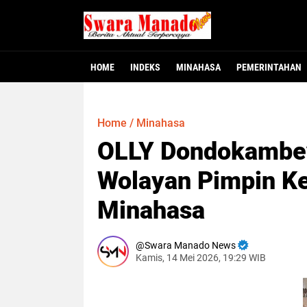
HOME
INDEKS
MINAHASA
PEMERINTAHAN
Minahasa - Dewan Perwakilan Rakyat Dae
MINAHASA, SMNC – Bupati Minahasa Robb
MINAHASA – Warga Desa Winangun Atas, 
Jakarta – Fakta baru mulai terungkap
MANADO – Gubernur Sulawesi Utara, Y
117 Pejabat Pemkab
Gubernur Yulius L
Dugaan Krimina
Heboh! Bay
Home
/
Minahasa
OLLY Dondokambey
Wolayan Pimpin K
Minahasa
Swara Manado News
Kamis, 14 Mei 2026, 19:29 WIB