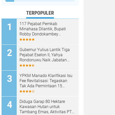
TERPOPULER
117 Pejabat Pemkab
Minahasa Dilantik, Bupati
Robby Dondokambey
Tekankan Integritas dan
Pelayanan Publik
Gubernur Yulius Lantik Tiga
Pejabat Eselon II, Yahya
Rondonuwu Naik Jabatan
Pimpin Dinas Pendidikan
Sulut
YPKM Manado Klarifikasi Isu
Fee Revitalisasi: Tegaskan
Tak Ada Permintaan 15
Persen, Pergantian Kepsek
Murni Sesuai Aturan
Diduga Garap 80 Hektare
Kawasan Hutan untuk
Tambang Emas, Aktivitas PT