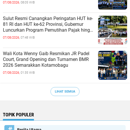
07/08/2026,
08:05 WIB
Sulut Resmi Canangkan Peringatan HUT ke-
81 RI dan HUT ke-62 Provinsi, Gubernur
Luncurkan Program Pemutihan Pajak hingga
Pembagian Jutaan Bibit Kelapa
07/08/2026,
07:48 WIB
Wali Kota Wenny Gaib Resmikan JR Padel
Court, Grand Opening dan Turnamen BMR
2026 Semarakkan Kotamobagu
07/08/2026,
01:35 WIB
LIHAT SEMUA
TOPIK POPULER
Berita Utama