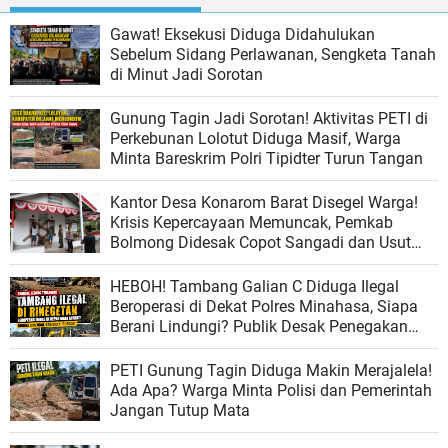
Gawat! Eksekusi Diduga Didahulukan
Sebelum Sidang Perlawanan, Sengketa Tanah
di Minut Jadi Sorotan
Gunung Tagin Jadi Sorotan! Aktivitas PETI di
Perkebunan Lolotut Diduga Masif, Warga
Minta Bareskrim Polri Tipidter Turun Tangan
Kantor Desa Konarom Barat Disegel Warga!
Krisis Kepercayaan Memuncak, Pemkab
Bolmong Didesak Copot Sangadi dan Usut
Dugaan Penyalahgunaan Wewenang
HEBOH! Tambang Galian C Diduga Ilegal
Beroperasi di Dekat Polres Minahasa, Siapa
Berani Lindungi? Publik Desak Penegakan
Hukum Tanpa Tebang Pilih
PETI Gunung Tagin Diduga Makin Merajalela!
Ada Apa? Warga Minta Polisi dan Pemerintah
Jangan Tutup Mata