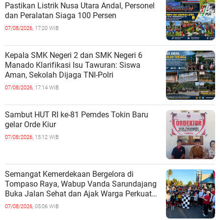
Pastikan Listrik Nusa Utara Andal, Personel
dan Peralatan Siaga 100 Persen
07/08/2026,
17:20 WIB
Kepala SMK Negeri 2 dan SMK Negeri 6
Manado Klarifikasi Isu Tawuran: Siswa
Aman, Sekolah Dijaga TNI-Polri
07/08/2026,
17:14 WIB
Sambut HUT RI ke-81 Pemdes Tokin Baru
gelar Orde Kiur
07/08/2026,
15:12 WIB
Semangat Kemerdekaan Bergelora di
Tompaso Raya, Wabup Vanda Sarundajang
Buka Jalan Sehat dan Ajak Warga Perkuat
Persatuan
07/08/2026,
05:06 WIB