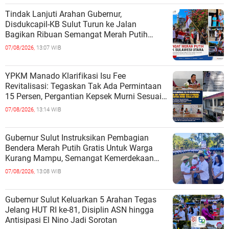
Tindak Lanjuti Arahan Gubernur,
Disdukcapil-KB Sulut Turun ke Jalan
Bagikan Ribuan Semangat Merah Putih
kepada Masyarakat
07/08/2026,
13:07 WIB
YPKM Manado Klarifikasi Isu Fee
Revitalisasi: Tegaskan Tak Ada Permintaan
15 Persen, Pergantian Kepsek Murni Sesuai
Aturan
07/08/2026,
13:14 WIB
Gubernur Sulut Instruksikan Pembagian
Bendera Merah Putih Gratis Untuk Warga
Kurang Mampu, Semangat Kemerdekaan
Harus Dirasakan Semua
07/08/2026,
13:08 WIB
Gubernur Sulut Keluarkan 5 Arahan Tegas
Jelang HUT RI ke-81, Disiplin ASN hingga
Antisipasi El Nino Jadi Sorotan