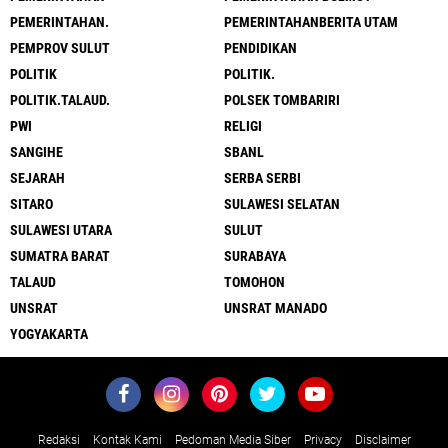
PEMERINTAHAN.
PEMERINTAHANBERITA UTAM
PEMPROV SULUT
PENDIDIKAN
POLITIK
POLITIK.
POLITIK.TALAUD.
POLSEK TOMBARIRI
PWI
RELIGI
SANGIHE
SBANL
SEJARAH
SERBA SERBI
SITARO
SULAWESI SELATAN
SULAWESI UTARA
SULUT
SUMATRA BARAT
SURABAYA
TALAUD
TOMOHON
UNSRAT
UNSRAT MANADO
YOGYAKARTA
Redaksi
Kontak Kami
Pedoman Media Siber
Privacy
Disclaimer