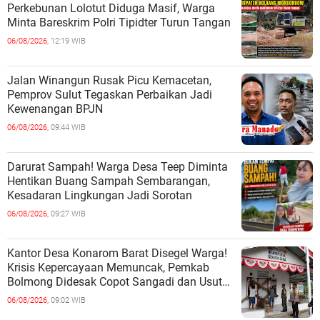
Perkebunan Lolotut Diduga Masif, Warga
Minta Bareskrim Polri Tipidter Turun Tangan
06/08/2026,
12:19 WIB
Jalan Winangun Rusak Picu Kemacetan,
Pemprov Sulut Tegaskan Perbaikan Jadi
Kewenangan BPJN
06/08/2026,
09:44 WIB
Darurat Sampah! Warga Desa Teep Diminta
Hentikan Buang Sampah Sembarangan,
Kesadaran Lingkungan Jadi Sorotan
06/08/2026,
09:27 WIB
Kantor Desa Konarom Barat Disegel Warga!
Krisis Kepercayaan Memuncak, Pemkab
Bolmong Didesak Copot Sangadi dan Usut
Dugaan Penyalahgunaan Wewenang
06/08/2026,
09:02 WIB