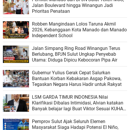
Jalan Boulevard hingga Winangun Jadi
Prioritas Penataan
Robben Mangindaan Lolos Taruna Akmil
2026, Kebanggaan Kota Manado dan Manado
Independent School
Jalan Simpang Ring Road Winangun Terus
Berlubang, BPJN Sulut Ungkap Penyebab
Utama: Diduga Dipicu Kebocoran Pipa Air
Gubernur Yulius Gerak Cepat Salurkan
Bantuan Korban Kebakaran Asgap Pakowa,
Tegaskan Negara Harus Hadir untuk Rakyat
LSM GARDA TIMUR INDONESIA Nilai
Klarifikasi Dibalas Intimidasi, Alvian katakan
Banyak belajar lagi Buat Viktor Sesuai KUHAP
pasal 108 ayat 1
Pemprov Sulut Ajak Seluruh Elemen
Masyarakat Siaga Hadapi Potensi El Niño,