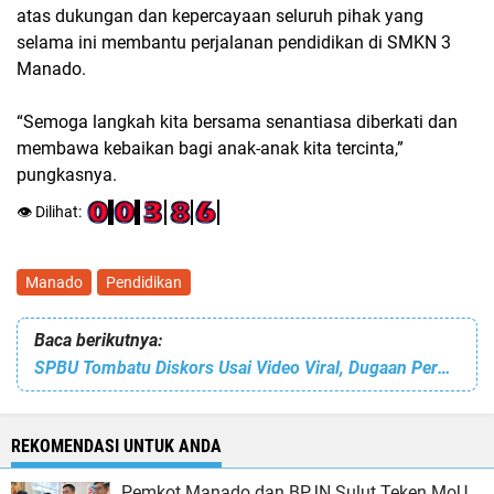
atas dukungan dan kepercayaan seluruh pihak yang
selama ini membantu perjalanan pendidikan di SMKN 3
Manado.
“Semoga langkah kita bersama senantiasa diberkati dan
membawa kebaikan bagi anak-anak kita tercinta,”
pungkasnya.
👁️ Dilihat:
Manado
Pendidikan
Baca berikutnya:
SPBU Tombatu Diskors Usai Video Viral, Dugaan Permainan Solar Subsidi Mulai Terbongkar
REKOMENDASI UNTUK ANDA
Pemkot Manado dan BPJN Sulut Teken MoU,