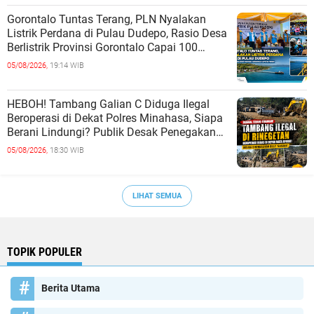
Gorontalo Tuntas Terang, PLN Nyalakan
Listrik Perdana di Pulau Dudepo, Rasio Desa
Berlistrik Provinsi Gorontalo Capai 100
Persen
05/08/2026,
19:14 WIB
HEBOH! Tambang Galian C Diduga Ilegal
Beroperasi di Dekat Polres Minahasa, Siapa
Berani Lindungi? Publik Desak Penegakan
Hukum Tanpa Tebang Pilih
05/08/2026,
18:30 WIB
LIHAT SEMUA
TOPIK POPULER
Berita Utama