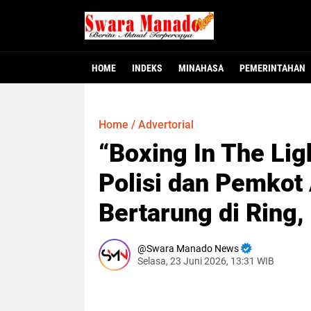
HOME
INDEKS
MINAHASA
PEMERINTAHAN
Minahasa - Dewan Perwakilan Rakyat Dae
MINAHASA, SMNC – Bupati Minahasa Robb
MINAHASA – Warga Desa Winangun Atas, 
Jakarta – Fakta baru mulai terungkap
MANADO – Gubernur Sulawesi Utara, Y
117 Pejabat Pemkab
Gubernur Yulius L
Dugaan Krimina
Heboh! Bay
Home
/
Advertorial
“Boxing In The Lig
Polisi dan Pemkot
Bertarung di Ring,
Swara Manado News
Selasa, 23 Juni 2026, 13:31 WIB