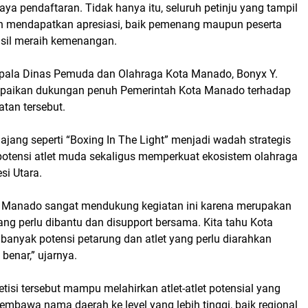
aya pendaftaran. Tidak hanya itu, seluruh petinju yang tampil
an mendapatkan apresiasi, baik pemenang maupun peserta
sil meraih kemenangan.
epala Dinas Pemuda dan Olahraga Kota Manado, Bonyx Y.
aikan dukungan penuh Pemerintah Kota Manado terhadap
tan tersebut.
jang seperti “Boxing In The Light” menjadi wadah strategis
tensi atlet muda sekaligus memperkuat ekosistem olahraga
si Utara.
 Manado sangat mendukung kegiatan ini karena merupakan
yang perlu dibantu dan disupport bersama. Kita tahu Kota
banyak potensi petarung dan atlet yang perlu diarahkan
 benar,” ujarnya.
tisi tersebut mampu melahirkan atlet-atlet potensial yang
mbawa nama daerah ke level yang lebih tinggi, baik regional