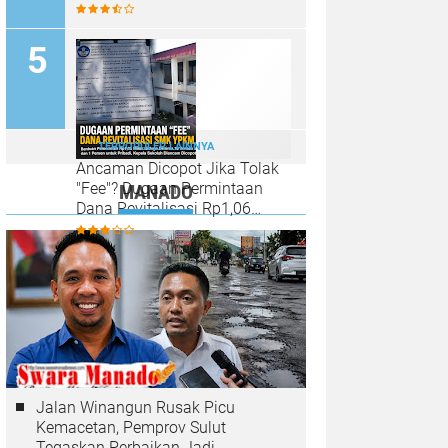
Sinar Mobagu Group Diselidiki
Aparat
TERPOPULER LAINNYA
Ancaman Dicopot Jika Tolak
"Fee"? Dugaan Permintaan
MANADO
Dana Revitalisasi Rp1,06
Miliar di SMK YPKM Manado
Berpotensi Terseret Kasus
Tipikor
Jalan Winangun Rusak Picu
Kemacetan, Pemprov Sulut
Tegaskan Perbaikan Jadi