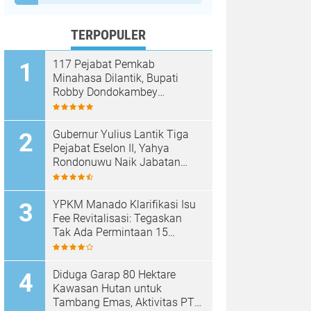
TERPOPULER
117 Pejabat Pemkab
Minahasa Dilantik, Bupati
Robby Dondokambey
Tekankan Integritas dan
Pelayanan Publik
Gubernur Yulius Lantik Tiga
Pejabat Eselon II, Yahya
Rondonuwu Naik Jabatan
Pimpin Dinas Pendidikan
Sulut
YPKM Manado Klarifikasi Isu
Fee Revitalisasi: Tegaskan
Tak Ada Permintaan 15
Persen, Pergantian Kepsek
Murni Sesuai Aturan
Diduga Garap 80 Hektare
Kawasan Hutan untuk
Tambang Emas, Aktivitas PT