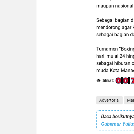
maupun nasional
Sebagai bagian da
mendorong agar k
sebagai bagian d
Turnamen “Boxing 
hari, mulai 24 h
sebagai hiburan 
muda Kota Mana
👁️ Dilihat:
Advertorial
Ma
Baca berikutnya