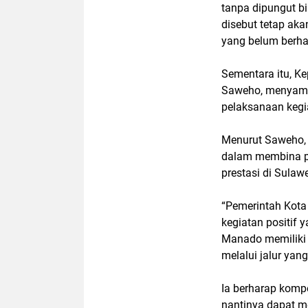
tanpa dipungut bi
disebut tetap ak
yang belum berha
Sementara itu, K
Saweho, menyamp
pelaksanaan kegia
Menurut Saweho, a
dalam membina po
prestasi di Sulawe
“Pemerintah Kota
kegiatan positif 
Manado memiliki 
melalui jalur yang
Ia berharap kompe
nantinya dapat me