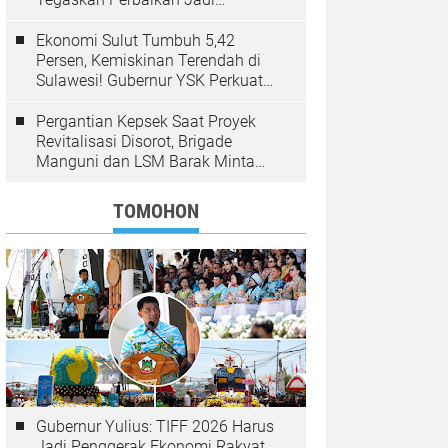
Kewenangan BPJN
Ekonomi Sulut Tumbuh 5,42
Persen, Kemiskinan Terendah di
Sulawesi! Gubernur YSK Perkuat
Pembangunan Inklusif Berbasis
Rakyat
Pergantian Kepsek Saat Proyek
Revitalisasi Disorot, Brigade
Manguni dan LSM Barak Minta
Sinode GMIM Tunda Kebijakan
TOMOHON
Gubernur Yulius: TIFF 2026 Harus
Jadi Penggerak Ekonomi Rakyat