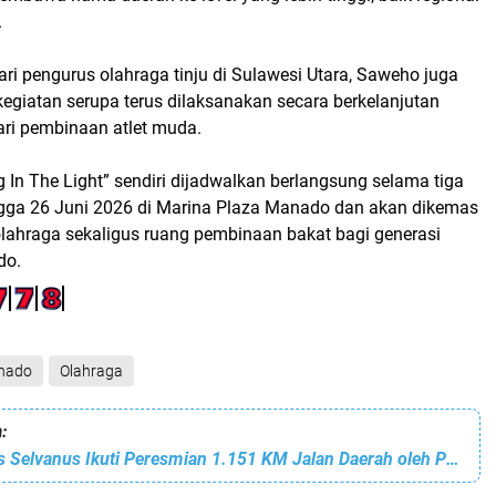
.
ri pengurus olahraga tinju di Sulawesi Utara, Saweho juga
egiatan serupa terus dilaksanakan secara berkelanjutan
ari pembinaan atlet muda.
In The Light” sendiri dijadwalkan berlangsung selama tiga
ingga 26 Juni 2026 di Marina Plaza Manado dan akan dikemas
olahraga sekaligus ruang pembinaan bakat bagi generasi
do.
nado
Olahraga
:
Gubernur Yulius Selvanus Ikuti Peresmian 1.151 KM Jalan Daerah oleh Presiden Prabowo Secara Virtual dari Wisma Negara